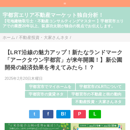
=
宇都宮エリア不動産マーケット独自分析！
【宅地建物取引士・不動産コンサルティングマスター 】宇都宮市エリ
アでの業歴20年以上、荻原功太朗が独自の視点でお伝えします。
ホーム
/
不動産投資・大家さんネタ
/
【LRT沿線の魅力アップ！新たなランドマーク
「アークタウン宇都宮」が来年開園！】新公園
開発の経済効果を考えてみたら！？
2025年2月20日木曜日
宇都宮市でマイホームを
宇都宮市のLRTについて
宇都宮市の賃貸ネタ
宇都宮市の不動産と街の動向
不動産投資・大家さんネタ
t
f
B!
P
L