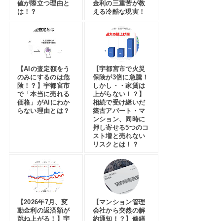
値が際立つ理由と
金利の三重苦が教
は！？
える冷酷な現実！
【AIの査定額をう
【宇都宮市で火災
のみにするのは危
保険が3倍に急騰！
険！？】宇都宮市
しかし・・家賃は
で「本当に売れる
上がらない！？】
価格」がAIにわか
相続で受け継いだ
らない理由とは？
築古アパート・マ
ンション、同時に
押し寄せる5つのコ
スト増と売れない
リスクとは！？
【2026年7月、変
【マンション管理
動金利の返済額が
会社から突然の解
跳ね上がる！】宇
約通知！？】修繕