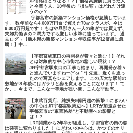
ル価格はどうなる！？】価格高騰前に買った人
と今買う人、10年後の「損失額」はどれだけ違
うのか？
宇都宮市の新築マンション価格が急騰していま
す。 数年前なら4,000万円台で買えた70㎡クラスが、今は
6,000万円超です！ もはや旦那さん一人の稼ぎでは買えず、
夫婦共働きの２馬力ですら厳しい水準に迫っています。 過
去ログ→【栃木県の新築マンション年収倍率が12倍超に急
騰！】中...
【宇都宮駅東口の再開発が着々と進む！】それ
とは対象的な中心市街地の悲しい現状！？
JR宇都宮駅東口の工事も始まり、再開発が着々
と進んでいますねー(*´ω｀*) 先週、近くを通っ
たので写真をシェアします。 この広大な駅前の
敷地が３年後にはガラリと姿を変えることになります！ て
か、、今まで、こんな一等地が長い間、こんな非効率...
【東武百貨店、純損失8億円超の衝撃！にぎわい
の中心はJR宇都宮駅周辺へ】LRTが加速させた
宇都宮市の"東西格差"と不動産への影響と
は！？
LRT開業から2年半が経過し、宇都宮市の街の姿
は確実に変わりました！ にぎわいの中心は、かつてのオリ