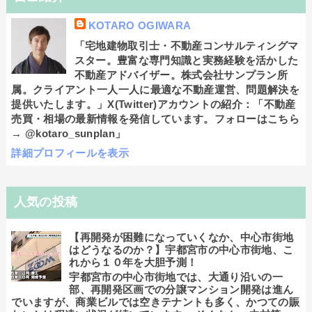
KOTARO OGIWARA
「宅地建物取引士・不動産コンサルティングマ
スター。豊富な専門知識と実務経験を活かした
不動産アドバイザー。株式会社サンプラン所
属。クライアント一人一人に最適な不動産運営、問題解決を
提供いたします。」X(Twitter)アカウントの紹介：「不動産
売買・相場の最新情報を発信しています。フォローはこちら
→ @kotaro_sunplan」
詳細プロフィールを表示
人気の投稿
【再開発が困難になっていくなか、中心市街地
はどうなるのか？】宇都宮市の中心市街地、こ
れから１０年を大胆予測！
宇都宮市の中心市街地では、大通り沿いの一
部、再開発区画での分譲マンション開発は進ん
でいますが、商業ビルでは空きテナントも多く、かつての賑