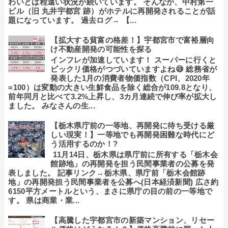
わいとは程遠い状況が続いています。 そんなか、中村第一
ビル（旧 丸井宇都宮 跡）がホテルに再開発されることが話
題になっています。 過去ログ→ 【...
【拡大する貧富の格差！】宇都宮市で富裕層向
け不動産開発の可能性を探る
インフレが加速しています！ スーパーに行くと
ビックリ価格がつづいていますよね😅 総務省が
発表した1月の消費者物価指数（CPI、2020年
=100）は変動の大きい生鮮食品を除く総合が109.8となり、
前年同月と比べて3.2%上昇し、3カ月連続で伸び率が拡大し
ました。 みなさんの生...
【栃木県庁前の一等地、再開発に待ち受ける厳
しい現実！】一等地でも再開発困難な時代にど
う活用するのか！?
11月14日、栃木県は県庁前に所有する「栃木会
館跡地」の再開発を担う民間事業者の公募を発
表しました。 記事リンク→栃木県、県庁前「栃木会館跡
地」の再開発担う民間事業者を公募へ(日本経済新聞) 広さ約
6150平方メートルという、まさに県庁の目の前の一等地で
す。 県は商業・業...
【高騰した宇都宮市の新築マンション、リセー