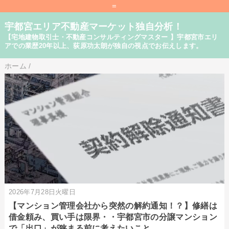
=
宇都宮エリア不動産マーケット独自分析！
【宅地建物取引士・不動産コンサルティングマスター 】宇都宮市エリ
アでの業歴20年以上、荻原功太朗が独自の視点でお伝えします。
ホーム
/
2026年7月28日火曜日
【マンション管理会社から突然の解約通知！？】修繕は
借金頼み、買い手は限界・・宇都宮市の分譲マンション
で「出口」が狭まる前に考えたいこと