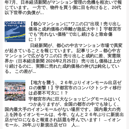
年7月、日本経済新聞がマンション管理の危機を相次いで報
じています。 一方で、物件を買う側に目を向けると、20代
以下世帯の負債が...
【都心マンションに"ワニの口"出現！売り出し
価格と成約価格の乖離が急拡大中！】宇都宮市
でも"売れない価格"で出し続けると致命傷
に！？
日経新聞が、都心の中古マンション市場で異変
が起きていることを報じています。 記事リンク→都心中古
マンションで広がるワニの口 売り出しと成約に差、実需限
界か（日本経済新聞 2026年2月25日） 売り出し価格は上が
り続けるのに、実際に売れた成約価格の伸びは鈍化してい
る。 この差が...
【地方を襲う、２６年ぶりイオンモール出店ゼ
ロの衝撃！】宇都宮市のコンパクトシティ移行
は必要不可欠に！？
宇都宮市内に巨大なショッピングモールはいく
つかありますが、全国の都市の中でも珍しく、
国内最大手のイオンモールがない場所です。 国内最大の売
上を誇るイオンモールは、今年、なんと２６年ぶりに新規出
店がゼロになると報道され話題を呼んでいます！ →イオン
モール、26年ぶり新規出店ゼロ 人...