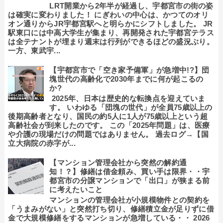
LRT開業から2年半が経過し、宇都宮市の街の姿
は確実に変わりました！ にぎわいの中心は、かつてのオリ
オン通りからJR宇都宮駅へと明らかにシフトしました。 JR
駅東口には中高大学生が集まり、再開発された宇都宮テラス
は全テナントが埋まり週末は行列ができるほどの盛況ぶり。
一方、東武宇...
【宇都宮市で「空き家予備軍」が急増中!?】団
塊世代の高齢化で2030年までに何が起こるの
か?
2025年、日本は歴史的な転換点を迎えていま
す。 いわゆる「団塊の世代」が全員75歳以上の
後期高齢者となり、国民の約5人に1人が75歳以上という超
高齢社会が到来したのです。 この「2025年問題」は、医療
や介護の現場だけの問題ではありません。 過去ログ→【国
立大病院の赤字が...
【マンション管理会社から突然の解約通
知！？】修繕は借金頼み、買い手は限界・・宇
都宮市の分譲マンションで「出口」が狭まる前
に考えたいこと
マンションの管理会社が小規模物件との契約を
「うまみがない」と突然打ち切り、修繕積立金が足りずに借
金で大規模修繕をするマンションが急増している・・ 2026