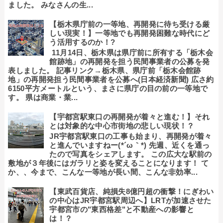
ました。 みなさんの生...
【栃木県庁前の一等地、再開発に待ち受ける厳
しい現実！】一等地でも再開発困難な時代にど
う活用するのか！?
11月14日、栃木県は県庁前に所有する「栃木会
館跡地」の再開発を担う民間事業者の公募を発
表しました。 記事リンク→栃木県、県庁前「栃木会館跡
地」の再開発担う民間事業者を公募へ(日本経済新聞) 広さ約
6150平方メートルという、まさに県庁の目の前の一等地で
す。 県は商業・業...
【宇都宮駅東口の再開発が着々と進む！】それ
とは対象的な中心市街地の悲しい現状！？
JR宇都宮駅東口の工事も始まり、再開発が着々
と進んでいますねー(*´ω｀*) 先週、近くを通っ
たので写真をシェアします。 この広大な駅前の
敷地が３年後にはガラリと姿を変えることになります！ て
か、、今まで、こんな一等地が長い間、こんな非効率...
【東武百貨店、純損失8億円超の衝撃！にぎわい
の中心はJR宇都宮駅周辺へ】LRTが加速させた
宇都宮市の"東西格差"と不動産への影響と
は！？