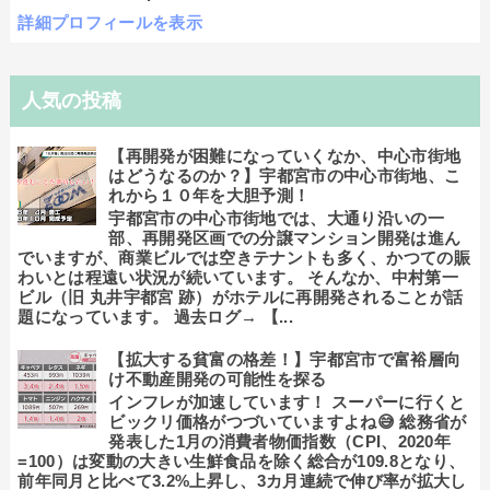
詳細プロフィールを表示
人気の投稿
【再開発が困難になっていくなか、中心市街地
はどうなるのか？】宇都宮市の中心市街地、こ
れから１０年を大胆予測！
宇都宮市の中心市街地では、大通り沿いの一
部、再開発区画での分譲マンション開発は進ん
でいますが、商業ビルでは空きテナントも多く、かつての賑
わいとは程遠い状況が続いています。 そんなか、中村第一
ビル（旧 丸井宇都宮 跡）がホテルに再開発されることが話
題になっています。 過去ログ→ 【...
【拡大する貧富の格差！】宇都宮市で富裕層向
け不動産開発の可能性を探る
インフレが加速しています！ スーパーに行くと
ビックリ価格がつづいていますよね😅 総務省が
発表した1月の消費者物価指数（CPI、2020年
=100）は変動の大きい生鮮食品を除く総合が109.8となり、
前年同月と比べて3.2%上昇し、3カ月連続で伸び率が拡大し