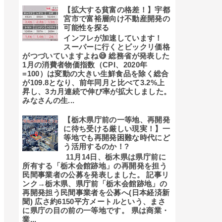
【拡大する貧富の格差！】宇都
宮市で富裕層向け不動産開発の
可能性を探る
インフレが加速しています！
スーパーに行くとビックリ価格
がつづいていますよね😅 総務省が発表した
1月の消費者物価指数（CPI、2020年
=100）は変動の大きい生鮮食品を除く総合
が109.8となり、前年同月と比べて3.2%上
昇し、3カ月連続で伸び率が拡大しました。
みなさんの生...
【栃木県庁前の一等地、再開発
に待ち受ける厳しい現実！】一
等地でも再開発困難な時代にど
う活用するのか！?
11月14日、栃木県は県庁前に
所有する「栃木会館跡地」の再開発を担う
民間事業者の公募を発表しました。 記事リ
ンク→栃木県、県庁前「栃木会館跡地」の
再開発担う民間事業者を公募へ(日本経済新
聞) 広さ約6150平方メートルという、まさ
に県庁の目の前の一等地です。 県は商業・
業...