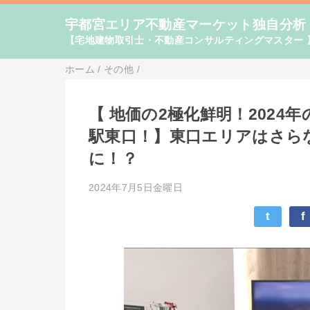
宇都宮エリア不動産マーケット独自分析
【宅地建物取引士・不動産コンサルティングマスター 
ホーム
/
その他
/
【 地価の2極化鮮明！2024
駅東口！】東口エリアはさら
に！？
2024年7月5日金曜日
t
f