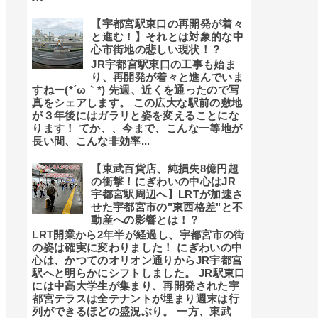
【宇都宮駅東口の再開発が着々
と進む！】それとは対象的な中
心市街地の悲しい現状！？
JR宇都宮駅東口の工事も始ま
り、再開発が着々と進んでいま
すねー(*´ω｀*) 先週、近くを通ったので写
真をシェアします。 この広大な駅前の敷地
が３年後にはガラリと姿を変えることにな
ります！ てか、、今まで、こんな一等地が
長い間、こんな非効率...
【東武百貨店、純損失8億円超
の衝撃！にぎわいの中心はJR
宇都宮駅周辺へ】LRTが加速さ
せた宇都宮市の"東西格差"と不
動産への影響とは！？
LRT開業から2年半が経過し、宇都宮市の街
の姿は確実に変わりました！ にぎわいの中
心は、かつてのオリオン通りからJR宇都宮
駅へと明らかにシフトしました。 JR駅東口
には中高大学生が集まり、再開発された宇
都宮テラスは全テナントが埋まり週末は行
列ができるほどの盛況ぶり。 一方、東武