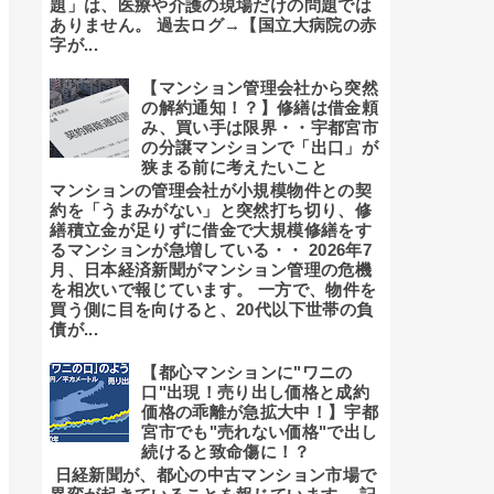
題」は、医療や介護の現場だけの問題では
ありません。 過去ログ→【国立大病院の赤
字が...
【マンション管理会社から突然
の解約通知！？】修繕は借金頼
み、買い手は限界・・宇都宮市
の分譲マンションで「出口」が
狭まる前に考えたいこと
マンションの管理会社が小規模物件との契
約を「うまみがない」と突然打ち切り、修
繕積立金が足りずに借金で大規模修繕をす
るマンションが急増している・・ 2026年7
月、日本経済新聞がマンション管理の危機
を相次いで報じています。 一方で、物件を
買う側に目を向けると、20代以下世帯の負
債が...
【都心マンションに"ワニの
口"出現！売り出し価格と成約
価格の乖離が急拡大中！】宇都
宮市でも"売れない価格"で出し
続けると致命傷に！？
日経新聞が、都心の中古マンション市場で