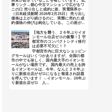
異変が起きていることを報じています。 記
事リンク→都心中古マンションで広がるワ
ニの口 売り出しと成約に差、実需限界か
（日本経済新聞 2026年2月25日） 売り出し
価格は上がり続けるのに、実際に売れた成
約価格の伸びは鈍化している。 この差が...
【地方を襲う、２６年ぶりイオ
ンモール出店ゼロの衝撃！】宇
都宮市のコンパクトシティ移行
は必要不可欠に！？
宇都宮市内に巨大なショッピン
グモールはいくつかありますが、全国の都
市の中でも珍しく、国内最大手のイオンモ
ールがない場所です。 国内最大の売上を誇
るイオンモールは、今年、なんと２６年ぶ
りに新規出店がゼロになると報道され話題
を呼んでいます！ →イオンモール、26年ぶ
り新規出店ゼロ 人...