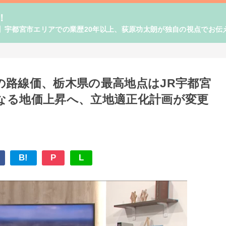
！
】宇都宮市エリアでの業歴20年以上、荻原功太朗が独自の視点でお伝
年の路線価、栃木県の最高地点はJR宇都宮
なる地価上昇へ、立地適正化計画が変更
B!
P
L