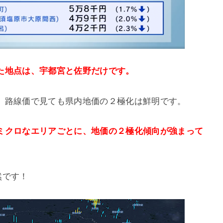
た地点は、宇都宮と佐野だけです。
、路線価で見ても県内地価の２極化は鮮明です。
ミクロなエリアごとに、地価の２極化傾向が強まって
然です！