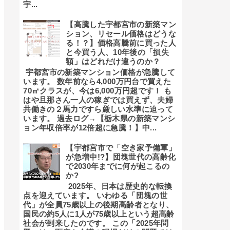
宇...
【高騰した宇都宮市の新築マン
ション、リセール価格はどうな
る！？】価格高騰前に買った人
と今買う人、10年後の「損失
額」はどれだけ違うのか？
宇都宮市の新築マンション価格が急騰して
います。 数年前なら4,000万円台で買えた
70㎡クラスが、今は6,000万円超です！ も
はや旦那さん一人の稼ぎでは買えず、夫婦
共働きの２馬力ですら厳しい水準に迫って
います。 過去ログ→【栃木県の新築マンシ
ョン年収倍率が12倍超に急騰！】中...
【宇都宮市で「空き家予備軍」
が急増中!?】団塊世代の高齢化
で2030年までに何が起こるの
か?
2025年、日本は歴史的な転換
点を迎えています。 いわゆる「団塊の世
代」が全員75歳以上の後期高齢者となり、
国民の約5人に1人が75歳以上という超高齢
社会が到来したのです。 この「2025年問