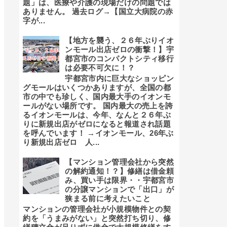
題」は、医療や介護の現場だけの問題では
ありません。 過去ログ→【国立大病院の赤
字が...
【地方を襲う、２６年ぶりイオ
ンモール出店ゼロの衝撃！】宇
都宮市のコンパクトシティ移行
は必要不可欠に！？
宇都宮市内に巨大なショッピン
グモールはいくつかありますが、全国の都
市の中でも珍しく、国内最大手のイオンモ
ールがない場所です。 国内最大の売上を誇
るイオンモールは、今年、なんと２６年ぶ
りに新規出店がゼロになると報道され話題
を呼んでいます！ →イオンモール、26年ぶ
り新規出店ゼロ 人...
【マンション管理会社から突然
の解約通知！？】修繕は借金頼
み、買い手は限界・・宇都宮市
の分譲マンションで「出口」が
狭まる前に考えたいこと
マンションの管理会社が小規模物件との契
約を「うまみがない」と突然打ち切り、修