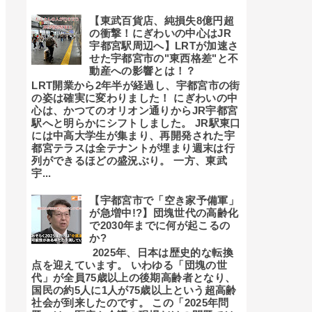
【東武百貨店、純損失8億円超
の衝撃！にぎわいの中心はJR
宇都宮駅周辺へ】LRTが加速さ
せた宇都宮市の"東西格差"と不
動産への影響とは！？
LRT開業から2年半が経過し、宇都宮市の街
の姿は確実に変わりました！ にぎわいの中
心は、かつてのオリオン通りからJR宇都宮
駅へと明らかにシフトしました。 JR駅東口
には中高大学生が集まり、再開発された宇
都宮テラスは全テナントが埋まり週末は行
列ができるほどの盛況ぶり。 一方、東武
宇...
【宇都宮市で「空き家予備軍」
が急増中!?】団塊世代の高齢化
で2030年までに何が起こるの
か?
2025年、日本は歴史的な転換
点を迎えています。 いわゆる「団塊の世
代」が全員75歳以上の後期高齢者となり、
国民の約5人に1人が75歳以上という超高齢
社会が到来したのです。 この「2025年問