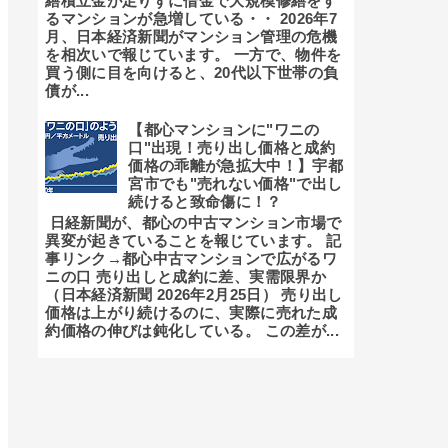
繕積立金が足りずに借金で大規模修繕をす
るマンションが急増している・・ 2026年7
月、日本経済新聞がマンション管理の危機
を相次いで報じています。 一方で、物件を
買う側に目を向けると、20代以下世帯の負
債が...
【都心マンションに"ワニの
口"出現！売り出し価格と成約
価格の乖離が急拡大中！】宇都
宮市でも"売れない価格"で出し
続けると致命傷に！？
日経新聞が、都心の中古マンション市場で
異変が起きていることを報じています。 記
事リンク→都心中古マンションで広がるワ
ニの口 売り出しと成約に差、実需限界か
（日本経済新聞 2026年2月25日） 売り出し
価格は上がり続けるのに、実際に売れた成
約価格の伸びは鈍化している。 この差が...