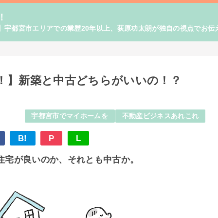
！
】宇都宮市エリアでの業歴20年以上、荻原功太朗が独自の視点でお伝
！】新築と中古どちらがいいの！？
宇都宮市でマイホームを
不動産ビジネスあれこれ
B!
P
L
住宅が良いのか、それとも中古か。