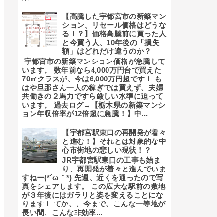
【高騰した宇都宮市の新築マン
ション、リセール価格はどうな
る！？】価格高騰前に買った人
と今買う人、10年後の「損失
額」はどれだけ違うのか？
宇都宮市の新築マンション価格が急騰して
います。 数年前なら4,000万円台で買えた
70㎡クラスが、今は6,000万円超です！ も
はや旦那さん一人の稼ぎでは買えず、夫婦
共働きの２馬力ですら厳しい水準に迫って
います。 過去ログ→【栃木県の新築マンシ
ョン年収倍率が12倍超に急騰！】中...
【宇都宮駅東口の再開発が着々
と進む！】それとは対象的な中
心市街地の悲しい現状！？
JR宇都宮駅東口の工事も始ま
り、再開発が着々と進んでいま
すねー(*´ω｀*) 先週、近くを通ったので写
真をシェアします。 この広大な駅前の敷地
が３年後にはガラリと姿を変えることにな
ります！ てか、、今まで、こんな一等地が
長い間、こんな非効率...