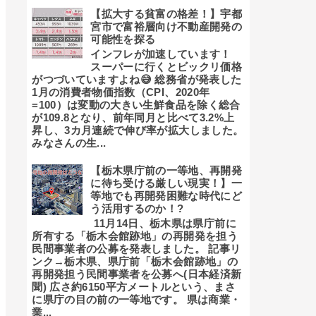
【拡大する貧富の格差！】宇都
宮市で富裕層向け不動産開発の
可能性を探る
インフレが加速しています！
スーパーに行くとビックリ価格
がつづいていますよね😅 総務省が発表した
1月の消費者物価指数（CPI、2020年
=100）は変動の大きい生鮮食品を除く総合
が109.8となり、前年同月と比べて3.2%上
昇し、3カ月連続で伸び率が拡大しました。
みなさんの生...
【栃木県庁前の一等地、再開発
に待ち受ける厳しい現実！】一
等地でも再開発困難な時代にど
う活用するのか！?
11月14日、栃木県は県庁前に
所有する「栃木会館跡地」の再開発を担う
民間事業者の公募を発表しました。 記事リ
ンク→栃木県、県庁前「栃木会館跡地」の
再開発担う民間事業者を公募へ(日本経済新
聞) 広さ約6150平方メートルという、まさ
に県庁の目の前の一等地です。 県は商業・
業...