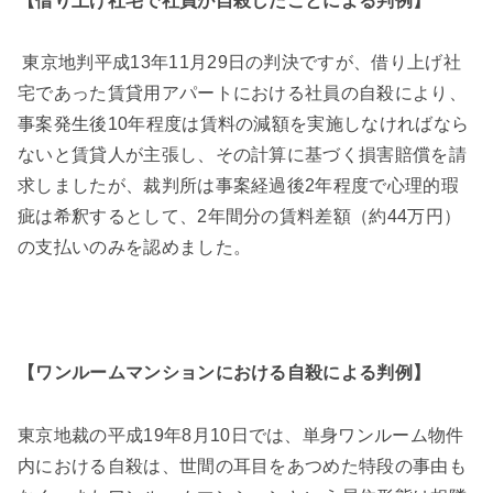
【借り上げ社宅で社員が自殺したことによる判例】
東京地判平成
13
年
11
月
29
日の判決ですが、借り上げ社
宅であった賃貸用アパートにおける社員の自殺により、
事案発生後
10
年程度は賃料の減額を実施しなければなら
ないと賃貸人が主張し、その計算に基づく損害賠償を請
求しましたが、裁判所は事案経過後
2
年程度で心理的瑕
疵は希釈するとして、
2
年間分の賃料差額（約
44
万円）
の支払いのみを認めました。
【ワンルームマンションにおける自殺による判例】
東京地裁の平成
19
年
8
月
10
日では、単身ワンルーム物件
内における自殺は、世間の耳目をあつめた特段の事由も