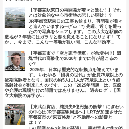
【宇都宮駅東口の再開発が着々と進む！】それ
とは対象的な中心市街地の悲しい現状！？
JR宇都宮駅東口の工事も始まり、再開発が着々
と進んでいますねー(*´ω｀*) 先週、近くを通っ
たので写真をシェアします。 この広大な駅前の
敷地が３年後にはガラリと姿を変えることになります！ て
か、、今まで、こんな一等地が長い間、こんな非効率...
【宇都宮市で「空き家予備軍」が急増中!?】団
塊世代の高齢化で2030年までに何が起こるの
か?
2025年、日本は歴史的な転換点を迎えていま
す。 いわゆる「団塊の世代」が全員75歳以上の
後期高齢者となり、国民の約5人に1人が75歳以上という超
高齢社会が到来したのです。 この「2025年問題」は、医療
や介護の現場だけの問題ではありません。 過去ログ→【国
立大病院の赤字が...
【東武百貨店、純損失8億円超の衝撃！にぎわい
の中心はJR宇都宮駅周辺へ】LRTが加速させた
宇都宮市の"東西格差"と不動産への影響と
は！？
LRT開業から2年半が経過し、宇都宮市の街の姿