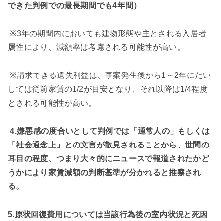
できた判例での最長期間でも
4
年間）
※
3
年の期間内においても建物形態や主とされる入居者
属性により、減額率は考慮される可能性が高い。
※
請求できる遺失利益は、事案発生後から
1
～
2
年にたい
しては従前家賃の
1/2
が目安となり、それ以降は
1/4
程度
とされる可能性が高い。
4.
嫌悪感の度合いとして判例では「通常人の」もしくは
「社会通念上」との文言が散見されることから、世間の
耳目の程度、つまり大々的にニュースで報道されたかど
うかにより家賃減額の判断基準が分かれると推察され
る。
5.原状回復費用については当該行為後の室内状況と死因