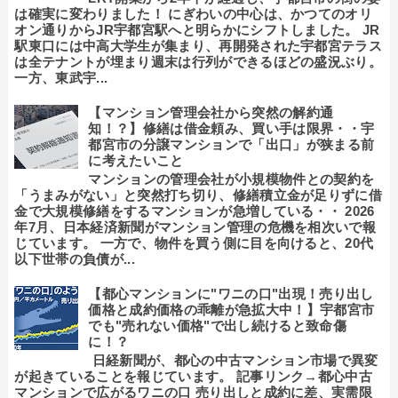
は確実に変わりました！ にぎわいの中心は、かつてのオリ
オン通りからJR宇都宮駅へと明らかにシフトしました。 JR
駅東口には中高大学生が集まり、再開発された宇都宮テラス
は全テナントが埋まり週末は行列ができるほどの盛況ぶり。
一方、東武宇...
【マンション管理会社から突然の解約通
知！？】修繕は借金頼み、買い手は限界・・宇
都宮市の分譲マンションで「出口」が狭まる前
に考えたいこと
マンションの管理会社が小規模物件との契約を
「うまみがない」と突然打ち切り、修繕積立金が足りずに借
金で大規模修繕をするマンションが急増している・・ 2026
年7月、日本経済新聞がマンション管理の危機を相次いで報
じています。 一方で、物件を買う側に目を向けると、20代
以下世帯の負債が...
【都心マンションに"ワニの口"出現！売り出し
価格と成約価格の乖離が急拡大中！】宇都宮市
でも"売れない価格"で出し続けると致命傷
に！？
日経新聞が、都心の中古マンション市場で異変
が起きていることを報じています。 記事リンク→都心中古
マンションで広がるワニの口 売り出しと成約に差、実需限