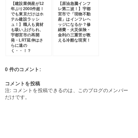
【建設業倒産が12
【原油急騰インフ
年ぶり2000件超！
レ第二波！】宇都
でも東京だけはホ
宮市で「現物不動
テル建設ラッシ
産」はインフレヘ
ュ！】職人も資材
ッジになるか？修
も吸い上げられ、
繕費・火災保険・
宇都宮市の再開
金利の三重苦が教
発・LRT延伸はさ
える冷酷な現実！
らに遠の
く・・！？
0 件のコメント:
コメントを投稿
注: コメントを投稿できるのは、このブログのメンバー
だけです。