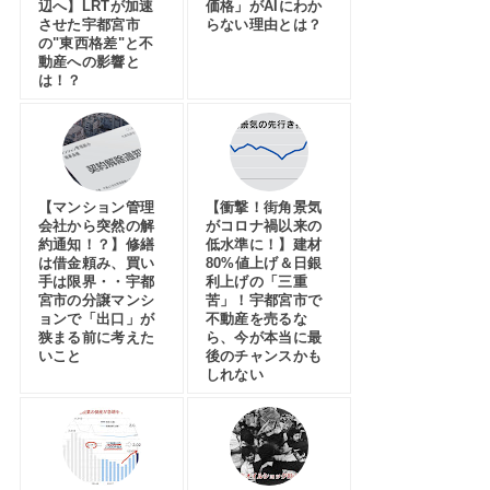
辺へ】LRTが加速
価格」がAIにわか
させた宇都宮市
らない理由とは？
の"東西格差"と不
動産への影響と
は！？
【マンション管理
【衝撃！街角景気
会社から突然の解
がコロナ禍以来の
約通知！？】修繕
低水準に！】建材
は借金頼み、買い
80%値上げ＆日銀
手は限界・・宇都
利上げの「三重
宮市の分譲マンシ
苦」！宇都宮市で
ョンで「出口」が
不動産を売るな
狭まる前に考えた
ら、今が本当に最
いこと
後のチャンスかも
しれない