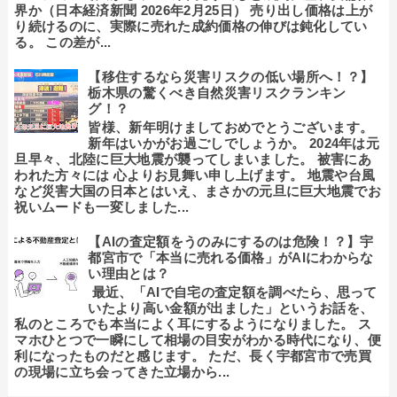
界か（日本経済新聞 2026年2月25日） 売り出し価格は上が
り続けるのに、実際に売れた成約価格の伸びは鈍化してい
る。 この差が...
【移住するなら災害リスクの低い場所へ！？】
栃木県の驚くべき自然災害リスクランキン
グ！？
皆様、新年明けましておめでとうございます。
新年はいかがお過ごしでしょうか。 2024年は元
旦早々、北陸に巨大地震が襲ってしまいました。 被害にあ
われた方々には 心よりお見舞い申し上げます。 地震や台風
など災害大国の日本とはいえ、まさかの元旦に巨大地震でお
祝いムードも一変しました...
【AIの査定額をうのみにするのは危険！？】宇
都宮市で「本当に売れる価格」がAIにわからな
い理由とは？
最近、「AIで自宅の査定額を調べたら、思って
いたより高い金額が出ました」というお話を、
私のところでも本当によく耳にするようになりました。 ス
マホひとつで一瞬にして相場の目安がわかる時代になり、便
利になったものだと感じます。 ただ、長く宇都宮市で売買
の現場に立ち会ってきた立場から...