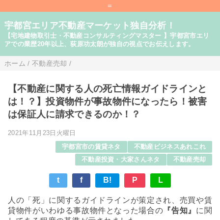
=
宇都宮エリア不動産マーケット独自分析！
【宅地建物取引士・不動産コンサルティングマスター 】宇都宮市エリ
アでの業歴20年以上、荻原功太朗が独自の視点でお伝えします。
ホーム
/
不動産売却
/
【不動産に関する人の死亡情報ガイドラインと
は！？】投資物件が事故物件になったら！被害
は保証人に請求できるのか！？
2021年11月23日火曜日
宇都宮市の賃貸ネタ
不動産ビジネスあれこれ
不動産投資・大家さんネタ
不動産売却
t
f
B!
P
L
人の「死」に関するガイドラインが策定され、売買や賃
貸物件がいわゆる事故物件となった場合の
『告知』
に関