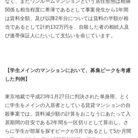
なく、またワンルームマンションという居住形態は相隣
関係も相当程度に希薄であるとして事案発生から
1
年間
は賃料全額、及び以降
2
年分については賃料の半額が相
当であるとして計約
132
万円を、自殺した者の相続人及
び連帯保証人にたいして支払いを命じています。
【学生メインのマンションにおいて、募集ピークを考慮
した判例】
東京地裁で平成
23
年
1
月
27
日に判決された単身用、とく
に学生をメインの入居者としている賃貸マンションの自
殺事案では、賃料減少額の計算をおこなうにあたって入
居期間の目安である
2
年間を一区切りとして算出し、さ
らに学生が部屋を探すピークが
3
月であるとして
5
か月間