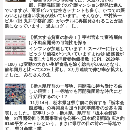
部、再開発区画での分譲マンション開発は進ん
でいますが、商業ビルでは空きテナントも多く、かつての賑
わいとは程遠い状況が続いています。 そんなか、中村第一
ビル（旧 丸井宇都宮 跡）がホテルに再開発されることが話
題になっています。 過去ログ→ 【...
【拡大する貧富の格差！】宇都宮市で富裕層向
け不動産開発の可能性を探る
インフレが加速しています！ スーパーに行くと
ビックリ価格がつづいていますよね😅 総務省が
発表した1月の消費者物価指数（CPI、2020年
=100）は変動の大きい生鮮食品を除く総合が109.8となり、
前年同月と比べて3.2%上昇し、3カ月連続で伸び率が拡大し
ました。 みなさんの生...
【栃木県庁前の一等地、再開発に待ち受ける厳
しい現実！】一等地でも再開発困難な時代にど
う活用するのか！?
11月14日、栃木県は県庁前に所有する「栃木会
館跡地」の再開発を担う民間事業者の公募を発
表しました。 記事リンク→栃木県、県庁前「栃木会館跡
地」の再開発担う民間事業者を公募へ(日本経済新聞) 広さ約
6150平方メートルという、まさに県庁の目の前の一等地で
す。 県は商業・業...