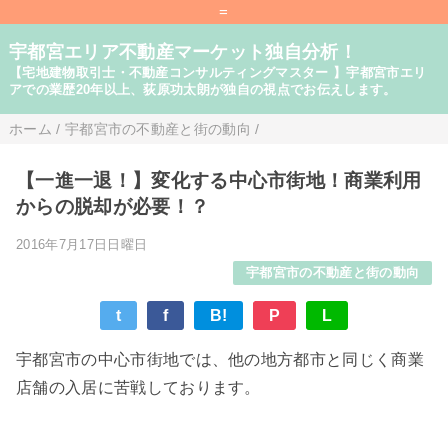
=
宇都宮エリア不動産マーケット独自分析！
【宅地建物取引士・不動産コンサルティングマスター 】宇都宮市エリ
アでの業歴20年以上、荻原功太朗が独自の視点でお伝えします。
ホーム
/
宇都宮市の不動産と街の動向
/
【一進一退！】変化する中心市街地！商業利用
からの脱却が必要！？
2016年7月17日日曜日
宇都宮市の不動産と街の動向
t
f
B!
P
L
宇都宮市の中心市街地では、他の地方都市と同じく商業
店舗の入居に苦戦しております。