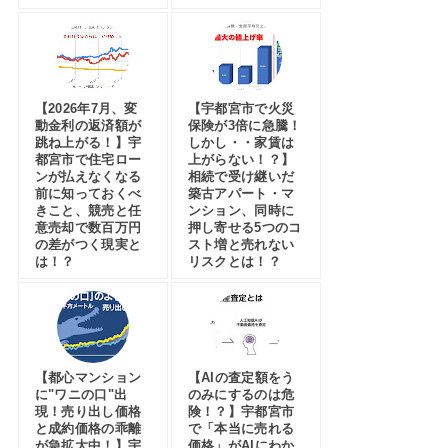
【2026年7月、変
【宇都宮市で火災
動金利の返済額が
保険が3倍に急騰！
跳ね上がる！】宇
しかし・・家賃は
都宮市で住宅ロー
上がらない！？】
ンが払えなくなる
相続で受け継いだ
前に知っておくべ
築古アパート・マ
きこと、競売と任
ンション、同時に
意売却で数百万円
押し寄せる5つのコ
の差がつく現実と
スト増と売れない
は！？
リスクとは！？
【都心マンション
【AIの査定額をう
に"ワニの口"出
のみにするのは危
現！売り出し価格
険！？】宇都宮市
と成約価格の乖離
で「本当に売れる
が急拡大中！】宇
価格」がAIにわか