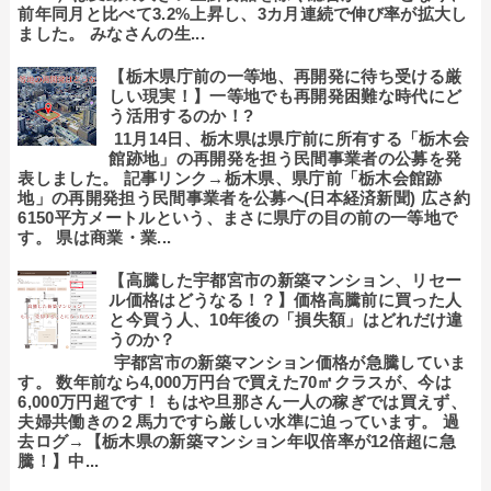
前年同月と比べて3.2%上昇し、3カ月連続で伸び率が拡大し
ました。 みなさんの生...
【栃木県庁前の一等地、再開発に待ち受ける厳
しい現実！】一等地でも再開発困難な時代にど
う活用するのか！?
11月14日、栃木県は県庁前に所有する「栃木会
館跡地」の再開発を担う民間事業者の公募を発
表しました。 記事リンク→栃木県、県庁前「栃木会館跡
地」の再開発担う民間事業者を公募へ(日本経済新聞) 広さ約
6150平方メートルという、まさに県庁の目の前の一等地で
す。 県は商業・業...
【高騰した宇都宮市の新築マンション、リセー
ル価格はどうなる！？】価格高騰前に買った人
と今買う人、10年後の「損失額」はどれだけ違
うのか？
宇都宮市の新築マンション価格が急騰していま
す。 数年前なら4,000万円台で買えた70㎡クラスが、今は
6,000万円超です！ もはや旦那さん一人の稼ぎでは買えず、
夫婦共働きの２馬力ですら厳しい水準に迫っています。 過
去ログ→【栃木県の新築マンション年収倍率が12倍超に急
騰！】中...