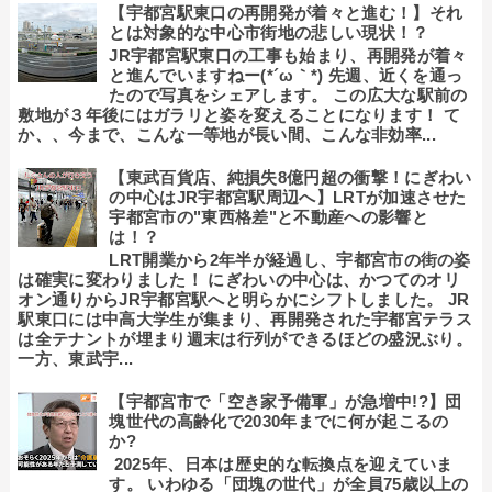
【宇都宮駅東口の再開発が着々と進む！】それ
とは対象的な中心市街地の悲しい現状！？
JR宇都宮駅東口の工事も始まり、再開発が着々
と進んでいますねー(*´ω｀*) 先週、近くを通っ
たので写真をシェアします。 この広大な駅前の
敷地が３年後にはガラリと姿を変えることになります！ て
か、、今まで、こんな一等地が長い間、こんな非効率...
【東武百貨店、純損失8億円超の衝撃！にぎわい
の中心はJR宇都宮駅周辺へ】LRTが加速させた
宇都宮市の"東西格差"と不動産への影響と
は！？
LRT開業から2年半が経過し、宇都宮市の街の姿
は確実に変わりました！ にぎわいの中心は、かつてのオリ
オン通りからJR宇都宮駅へと明らかにシフトしました。 JR
駅東口には中高大学生が集まり、再開発された宇都宮テラス
は全テナントが埋まり週末は行列ができるほどの盛況ぶり。
一方、東武宇...
【宇都宮市で「空き家予備軍」が急増中!?】団
塊世代の高齢化で2030年までに何が起こるの
か?
2025年、日本は歴史的な転換点を迎えていま
す。 いわゆる「団塊の世代」が全員75歳以上の