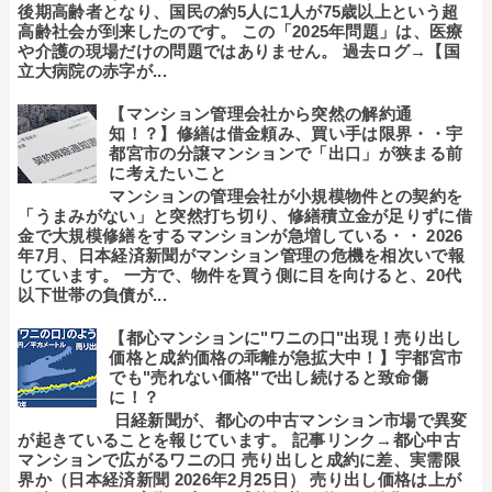
後期高齢者となり、国民の約5人に1人が75歳以上という超
高齢社会が到来したのです。 この「2025年問題」は、医療
や介護の現場だけの問題ではありません。 過去ログ→【国
立大病院の赤字が...
【マンション管理会社から突然の解約通
知！？】修繕は借金頼み、買い手は限界・・宇
都宮市の分譲マンションで「出口」が狭まる前
に考えたいこと
マンションの管理会社が小規模物件との契約を
「うまみがない」と突然打ち切り、修繕積立金が足りずに借
金で大規模修繕をするマンションが急増している・・ 2026
年7月、日本経済新聞がマンション管理の危機を相次いで報
じています。 一方で、物件を買う側に目を向けると、20代
以下世帯の負債が...
【都心マンションに"ワニの口"出現！売り出し
価格と成約価格の乖離が急拡大中！】宇都宮市
でも"売れない価格"で出し続けると致命傷
に！？
日経新聞が、都心の中古マンション市場で異変
が起きていることを報じています。 記事リンク→都心中古
マンションで広がるワニの口 売り出しと成約に差、実需限
界か（日本経済新聞 2026年2月25日） 売り出し価格は上が