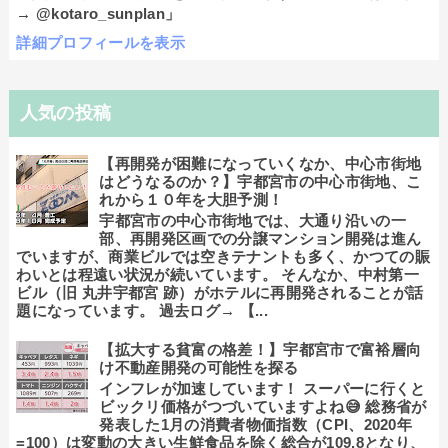
→ @kotaro_sunplan」
詳細プロフィールを表示
人気の投稿
【再開発が困難になっていくなか、中心市街地
はどうなるのか？】宇都宮市の中心市街地、こ
れから１０年を大胆予測！
宇都宮市の中心市街地では、大通り沿いの一
部、再開発区画での分譲マンション開発は進ん
でいますが、商業ビルでは空きテナントも多く、かつての賑
わいとは程遠い状況が続いています。 そんなか、中村第一
ビル（旧 丸井宇都宮 跡）がホテルに再開発されることが話
題になっています。 過去ログ→ 【...
【拡大する貧富の格差！】宇都宮市で富裕層向
け不動産開発の可能性を探る
インフレが加速しています！ スーパーに行くと
ビックリ価格がつづいていますよね😅 総務省が
発表した1月の消費者物価指数（CPI、2020年
=100）は変動の大きい生鮮食品を除く総合が109.8となり、