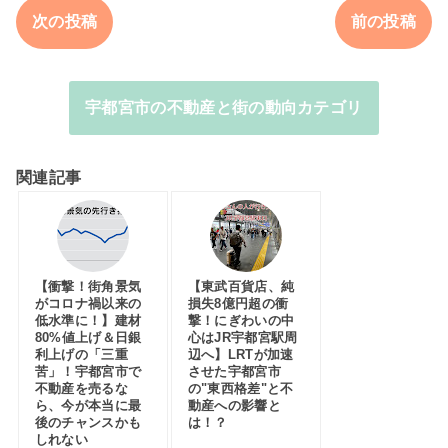
次の投稿
前の投稿
宇都宮市の不動産と街の動向カテゴリ
関連記事
【衝撃！街角景気
【東武百貨店、純
がコロナ禍以来の
損失8億円超の衝
低水準に！】建材
撃！にぎわいの中
80%値上げ＆日銀
心はJR宇都宮駅周
利上げの「三重
辺へ】LRTが加速
苦」！宇都宮市で
させた宇都宮市
不動産を売るな
の"東西格差"と不
ら、今が本当に最
動産への影響と
後のチャンスかも
は！？
しれない