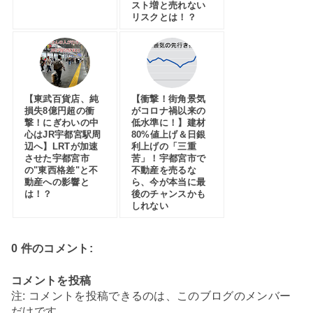
スト増と売れない
リスクとは！？
【東武百貨店、純
【衝撃！街角景気
損失8億円超の衝
がコロナ禍以来の
撃！にぎわいの中
低水準に！】建材
心はJR宇都宮駅周
80%値上げ＆日銀
辺へ】LRTが加速
利上げの「三重
させた宇都宮市
苦」！宇都宮市で
の"東西格差"と不
不動産を売るな
動産への影響と
ら、今が本当に最
は！？
後のチャンスかも
しれない
0 件のコメント:
コメントを投稿
注: コメントを投稿できるのは、このブログのメンバー
だけです。