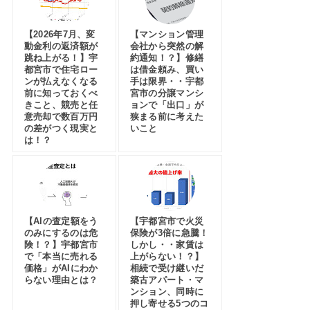
【2026年7月、変
【マンション管理
動金利の返済額が
会社から突然の解
跳ね上がる！】宇
約通知！？】修繕
都宮市で住宅ロー
は借金頼み、買い
ンが払えなくなる
手は限界・・宇都
前に知っておくべ
宮市の分譲マンシ
きこと、競売と任
ョンで「出口」が
意売却で数百万円
狭まる前に考えた
の差がつく現実と
いこと
は！？
【AIの査定額をう
【宇都宮市で火災
のみにするのは危
保険が3倍に急騰！
険！？】宇都宮市
しかし・・家賃は
で「本当に売れる
上がらない！？】
価格」がAIにわか
相続で受け継いだ
らない理由とは？
築古アパート・マ
ンション、同時に
押し寄せる5つのコ