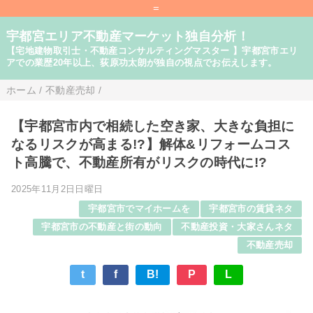
=
宇都宮エリア不動産マーケット独自分析！
【宅地建物取引士・不動産コンサルティングマスター 】宇都宮市エリ
アでの業歴20年以上、荻原功太朗が独自の視点でお伝えします。
ホーム
/
不動産売却
/
【宇都宮市内で相続した空き家、大きな負担に
なるリスクが高まる!?】解体&リフォームコス
ト高騰で、不動産所有がリスクの時代に!?
2025年11月2日日曜日
宇都宮市でマイホームを
宇都宮市の賃貸ネタ
宇都宮市の不動産と街の動向
不動産投資・大家さんネタ
不動産売却
t
f
B!
P
L