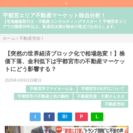
=
宇都宮エリア不動産マーケット独自分析！
【宅地建物取引士・不動産コンサルティングマスター 】宇都宮市エリ
アでの業歴20年以上、荻原功太朗が独自の視点でお伝えします。
ホーム
/
不動産売却
/
【突然の世界経済ブロック化で相場急変！】株
価下落、金利低下は宇都宮市の不動産マーケッ
トにどう影響する？
2025年4月6日日曜日
宇都宮市でマイホームを
宇都宮市のLRTについて
宇都宮市の不動産と街の動向
不動産投資・大家さんネタ
不動産売却
t
f
B!
P
L