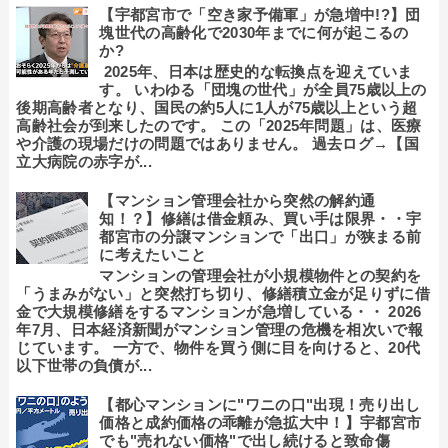
【宇都宮市で「空き家予備軍」が急増中!?】団
塊世代の高齢化で2030年までに何が起こるの
か?
2025年、日本は歴史的な転換点を迎えていま
す。 いわゆる「団塊の世代」が全員75歳以上の
後期高齢者となり、国民の約5人に1人が75歳以上という超
高齢社会が到来したのです。 この「2025年問題」は、医療
や介護の現場だけの問題ではありません。 過去ログ→【国
立大病院の赤字が...
【マンション管理会社から突然の解約通
知！？】修繕は借金頼み、買い手は限界・・宇
都宮市の分譲マンションで「出口」が狭まる前
に考えたいこと
マンションの管理会社が小規模物件との契約を
「うまみがない」と突然打ち切り、修繕積立金が足りずに借
金で大規模修繕をするマンションが急増している・・ 2026
年7月、日本経済新聞がマンション管理の危機を相次いで報
じています。 一方で、物件を買う側に目を向けると、20代
以下世帯の負債が...
【都心マンションに"ワニの口"出現！売り出し
価格と成約価格の乖離が急拡大中！】宇都宮市
でも"売れない価格"で出し続けると致命傷