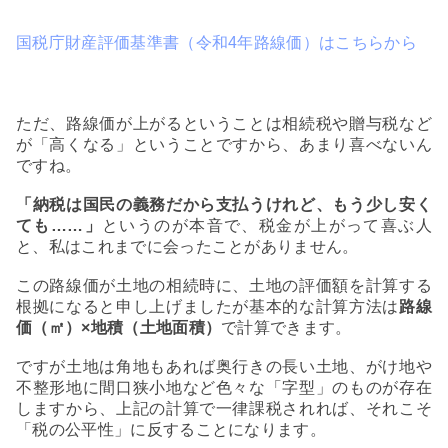
国税庁財産評価基準書（令和4年路線価）はこちらから
ただ、路線価が上がるということは相続税や贈与税など
が「高くなる」ということですから、あまり喜べないん
ですね。
「納税は国民の義務だから支払うけれど、もう少し安く
ても……」
というのが本音で、税金が上がって喜ぶ人
と、私はこれまでに会ったことがありません。
この路線価が土地の相続時に、土地の評価額を計算する
根拠になると申し上げましたが基本的な計算方法は
路線
価（㎡）×地積（土地面積）
で計算できます。
ですが土地は角地もあれば奥行きの長い土地、がけ地や
不整形地に間口狭小地など色々な「字型」のものが存在
しますから、上記の計算で一律課税されれば、それこそ
「税の公平性」に反することになります。