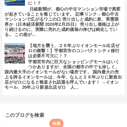
に！？
日経新聞が、都心の中古マンション市場で異変
が起きていることを報じています。 記事リンク→都心中古
マンションで広がるワニの口 売り出しと成約に差、実需限
界か（日本経済新聞 2026年2月25日） 売り出し価格は上が
り続けるのに、実際に売れた成約価格の伸びは鈍化してい
る。 この差が...
【地方を襲う、２６年ぶりイオンモール出店ゼ
ロの衝撃！】宇都宮市のコンパクトシティ移行
は必要不可欠に！？
宇都宮市内に巨大なショッピングモールはいく
つかありますが、全国の都市の中でも珍しく、
国内最大手のイオンモールがない場所です。 国内最大の売
上を誇るイオンモールは、今年、なんと２６年ぶりに新規出
店がゼロになると報道され話題を呼んでいます！ →イオン
モール、26年ぶり新規出店ゼロ 人...
このブログを検索