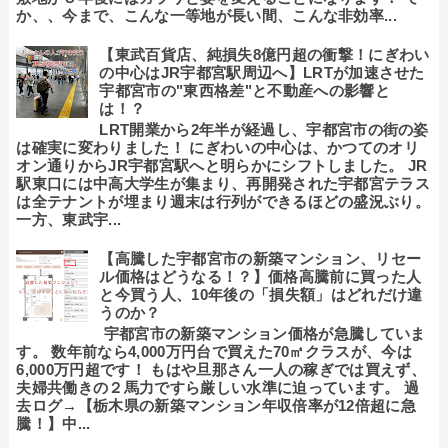
か、、今まで、こんな一等地が長い間、こんな非効率...
【東武百貨店、純損失8億円超の衝撃！にぎわい
の中心はJR宇都宮駅周辺へ】LRTが加速させた
宇都宮市の"東西格差"と不動産への影響と
は！？
LRT開業から2年半が経過し、宇都宮市の街の姿
は確実に変わりました！ にぎわいの中心は、かつてのオリ
オン通りからJR宇都宮駅へと明らかにシフトしました。 JR
駅東口には中高大学生が集まり、再開発された宇都宮テラス
は全テナントが埋まり週末は行列ができるほどの盛況ぶり。
一方、東武宇...
【高騰した宇都宮市の新築マンション、リセー
ル価格はどうなる！？】価格高騰前に買った人
と今買う人、10年後の「損失額」はどれだけ違
うのか？
宇都宮市の新築マンション価格が急騰していま
す。 数年前なら4,000万円台で買えた70㎡クラスが、今は
6,000万円超です！ もはや旦那さん一人の稼ぎでは買えず、
夫婦共働きの２馬力ですら厳しい水準に迫っています。 過
去ログ→【栃木県の新築マンション年収倍率が12倍超に急
騰！】中...