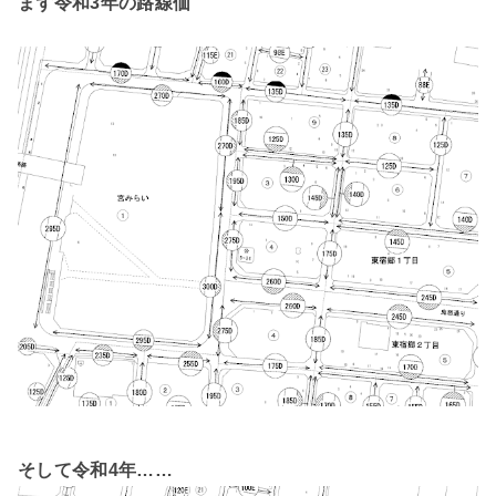
まず令和3年の路線価
そして令和4年……