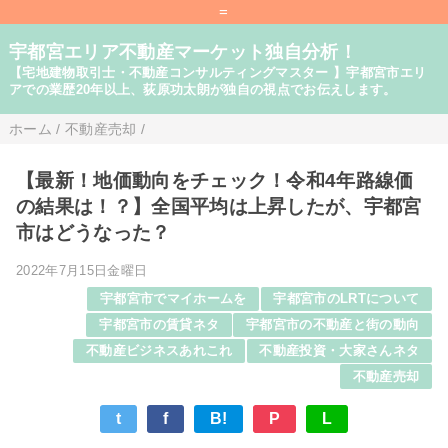
=
宇都宮エリア不動産マーケット独自分析！
【宅地建物取引士・不動産コンサルティングマスター 】宇都宮市エリ
アでの業歴20年以上、荻原功太朗が独自の視点でお伝えします。
ホーム
/
不動産売却
/
【最新！地価動向をチェック！令和4年路線価
の結果は！？】全国平均は上昇したが、宇都宮
市はどうなった？
2022年7月15日金曜日
宇都宮市でマイホームを
宇都宮市のLRTについて
宇都宮市の賃貸ネタ
宇都宮市の不動産と街の動向
不動産ビジネスあれこれ
不動産投資・大家さんネタ
不動産売却
t
f
B!
P
L