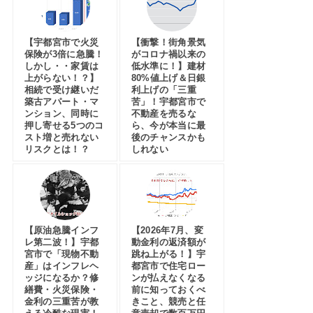
【宇都宮市で火災
【衝撃！街角景気
保険が3倍に急騰！
がコロナ禍以来の
しかし・・家賃は
低水準に！】建材
上がらない！？】
80%値上げ＆日銀
相続で受け継いだ
利上げの「三重
築古アパート・マ
苦」！宇都宮市で
ンション、同時に
不動産を売るな
押し寄せる5つのコ
ら、今が本当に最
スト増と売れない
後のチャンスかも
リスクとは！？
しれない
【原油急騰インフ
【2026年7月、変
レ第二波！】宇都
動金利の返済額が
宮市で「現物不動
跳ね上がる！】宇
産」はインフレヘ
都宮市で住宅ロー
ッジになるか？修
ンが払えなくなる
繕費・火災保険・
前に知っておくべ
金利の三重苦が教
きこと、競売と任