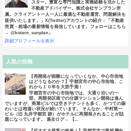
スター。豊富な専門知識と実務経験を活かした
不動産アドバイザー。株式会社サンプラン所
属。クライアント一人一人に最適な不動産運営、問題解決を
提供いたします。」X(Twitter)アカウントの紹介：「不動産
売買・相場の最新情報を発信しています。フォローはこちら
→ @kotaro_sunplan」
詳細プロフィールを表示
人気の投稿
【再開発が困難になっていくなか、中心市街地
はどうなるのか？】宇都宮市の中心市街地、こ
れから１０年を大胆予測！
宇都宮市の中心市街地では、大通り沿いの一
部、再開発区画での分譲マンション開発は進ん
でいますが、商業ビルでは空きテナントも多く、かつての賑
わいとは程遠い状況が続いています。 そんなか、中村第一
ビル（旧 丸井宇都宮 跡）がホテルに再開発されることが話
題になっています。 過去ログ→ 【...
【拡大する貧富の格差！】宇都宮市で富裕層向