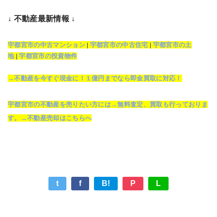
↓ 不動産最新情報 ↓
宇都宮市の中古マンション
|
宇都宮市の中古住宅
|
宇都宮市の土
地
|
宇都宮市の投資物件
→不動産を今すぐ現金に！１億円までなら即金買取に対応！
宇都宮市の不動産を売りたい方には→無料査定、買取も行っておりま
す。→不動産売却はこちらへ
t
f
B!
P
L