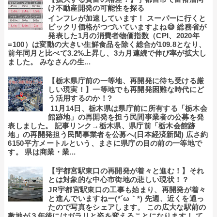
け不動産開発の可能性を探る
インフレが加速しています！ スーパーに行くと
ビックリ価格がつづいていますよね😅 総務省が
発表した1月の消費者物価指数（CPI、2020年
=100）は変動の大きい生鮮食品を除く総合が109.8となり、
前年同月と比べて3.2%上昇し、3カ月連続で伸び率が拡大し
ました。 みなさんの生...
【栃木県庁前の一等地、再開発に待ち受ける厳
しい現実！】一等地でも再開発困難な時代にど
う活用するのか！?
11月14日、栃木県は県庁前に所有する「栃木会
館跡地」の再開発を担う民間事業者の公募を発
表しました。 記事リンク→栃木県、県庁前「栃木会館跡
地」の再開発担う民間事業者を公募へ(日本経済新聞) 広さ約
6150平方メートルという、まさに県庁の目の前の一等地で
す。 県は商業・業...
【宇都宮駅東口の再開発が着々と進む！】それ
とは対象的な中心市街地の悲しい現状！？
JR宇都宮駅東口の工事も始まり、再開発が着々
と進んでいますねー(*´ω｀*) 先週、近くを通っ
たので写真をシェアします。 この広大な駅前の
敷地が３年後にはガラリと姿を変えることになります！ て