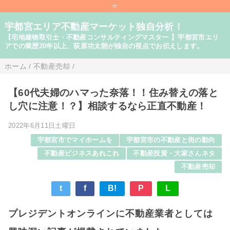
=
宇都宮エリア不動産マーケット独自分析！
【宅地建物取引士・不動産コンサルティングマスター 】宇都宮市エリ
アでの業歴20年以上、荻原功太朗が独自の視点でお伝えします。
ホーム
/
不動産売却
/
【60代夫婦のハマった奈落！！住み替えの落と
し穴に注意！？】相談するなら正直不動産！
2022年6月11日土曜日
宇都宮市でマイホームを
宇都宮市の不動産と街の動向
不動産ビジネスあれこれ
不動産投資・大家さんネタ
不動産売却
t
f
B!
P
L
プレジデントオンラインに不動産業者としては