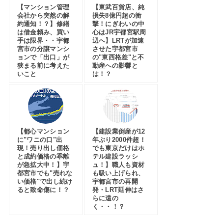
【マンション管理
【東武百貨店、純
会社から突然の解
損失8億円超の衝
約通知！？】修繕
撃！にぎわいの中
は借金頼み、買い
心はJR宇都宮駅周
手は限界・・宇都
辺へ】LRTが加速
宮市の分譲マンシ
させた宇都宮市
ョンで「出口」が
の"東西格差"と不
狭まる前に考えた
動産への影響と
いこと
は！？
【都心マンション
【建設業倒産が12
に"ワニの口"出
年ぶり2000件超！
現！売り出し価格
でも東京だけはホ
と成約価格の乖離
テル建設ラッシ
が急拡大中！】宇
ュ！】職人も資材
都宮市でも"売れな
も吸い上げられ、
い価格"で出し続け
宇都宮市の再開
ると致命傷に！？
発・LRT延伸はさ
らに遠の
く・・！？