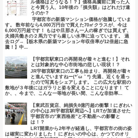
ル価格はどうなる！？】価格高騰前に買った人
と今買う人、10年後の「損失額」はどれだけ違
うのか？
宇都宮市の新築マンション価格が急騰していま
す。 数年前なら4,000万円台で買えた70㎡クラスが、今は
6,000万円超です！ もはや旦那さん一人の稼ぎでは買えず、
夫婦共働きの２馬力ですら厳しい水準に迫っています。 過
去ログ→【栃木県の新築マンション年収倍率が12倍超に急
騰！】中...
【宇都宮駅東口の再開発が着々と進む！】それ
とは対象的な中心市街地の悲しい現状！？
JR宇都宮駅東口の工事も始まり、再開発が着々
と進んでいますねー(*´ω｀*) 先週、近くを通っ
たので写真をシェアします。 この広大な駅前の
敷地が３年後にはガラリと姿を変えることになります！ て
か、、今まで、こんな一等地が長い間、こんな非効率...
【東武百貨店、純損失8億円超の衝撃！にぎわい
の中心はJR宇都宮駅周辺へ】LRTが加速させた
宇都宮市の"東西格差"と不動産への影響と
は！？
LRT開業から2年半が経過し、宇都宮市の街の姿
は確実に変わりました！ にぎわいの中心は、かつてのオリ