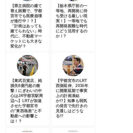
【県立病院の建て
【栃木県庁前の一
替え困難で、宇都
等地、再開発に待
宮市でも医療崩壊
ち受ける厳しい現
が進行中！？】
実！】一等地でも
「計画はあっても
再開発困難な時代
建てられない」時
にどう活用するの
代に、不動産マー
か！?
ケットにも大きな
変化が？
【東武百貨店、純
【宇都宮市のLRT
損失8億円超の衝
西側延伸、2036年
撃！にぎわいの中
に開業延期で事実
心はJR宇都宮駅周
上の計画凍結
辺へ】LRTが加速
か!?】知事も弱気
させた宇都宮市
の発言で先行きの
の"東西格差"と不
見通しはどうな
動産への影響と
る!?
は！？