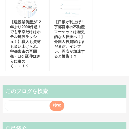
【建設業倒産が12
【日銀が利上げ！
年ぶり2000件超！
宇都宮市の不動産
でも東京だけはホ
マーケットは歴史
テル建設ラッシ
的な大転換へ！】
ュ！】職人も資材
外国人投資家はま
も吸い上げられ、
だまだ、インフ
宇都宮市の再開
レ、円安が加速す
発・LRT延伸はさ
ると警告！？
らに遠の
く・・！？
このブログを検索
自己紹介