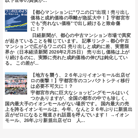
以下世帯の負債が...
【都心マンションに"ワニの口"出現！売り出し
価格と成約価格の乖離が急拡大中！】宇都宮市
でも"売れない価格"で出し続けると致命傷
に！？
日経新聞が、都心の中古マンション市場で異変
が起きていることを報じています。 記事リンク→都心中古
マンションで広がるワニの口 売り出しと成約に差、実需限
界か（日本経済新聞 2026年2月25日） 売り出し価格は上が
り続けるのに、実際に売れた成約価格の伸びは鈍化してい
る。 この差が...
【地方を襲う、２６年ぶりイオンモール出店ゼ
ロの衝撃！】宇都宮市のコンパクトシティ移行
は必要不可欠に！？
宇都宮市内に巨大なショッピングモールはいく
つかありますが、全国の都市の中でも珍しく、
国内最大手のイオンモールがない場所です。 国内最大の売
上を誇るイオンモールは、今年、なんと２６年ぶりに新規出
店がゼロになると報道され話題を呼んでいます！ →イオン
モール、26年ぶり新規出店ゼロ 人...