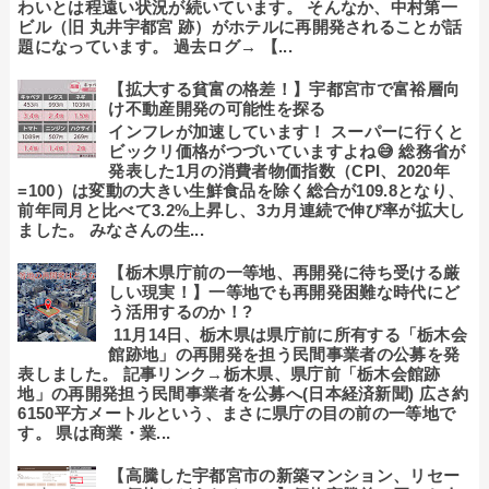
わいとは程遠い状況が続いています。 そんなか、中村第一
ビル（旧 丸井宇都宮 跡）がホテルに再開発されることが話
題になっています。 過去ログ→ 【...
【拡大する貧富の格差！】宇都宮市で富裕層向
け不動産開発の可能性を探る
インフレが加速しています！ スーパーに行くと
ビックリ価格がつづいていますよね😅 総務省が
発表した1月の消費者物価指数（CPI、2020年
=100）は変動の大きい生鮮食品を除く総合が109.8となり、
前年同月と比べて3.2%上昇し、3カ月連続で伸び率が拡大し
ました。 みなさんの生...
【栃木県庁前の一等地、再開発に待ち受ける厳
しい現実！】一等地でも再開発困難な時代にど
う活用するのか！?
11月14日、栃木県は県庁前に所有する「栃木会
館跡地」の再開発を担う民間事業者の公募を発
表しました。 記事リンク→栃木県、県庁前「栃木会館跡
地」の再開発担う民間事業者を公募へ(日本経済新聞) 広さ約
6150平方メートルという、まさに県庁の目の前の一等地で
す。 県は商業・業...
【高騰した宇都宮市の新築マンション、リセー