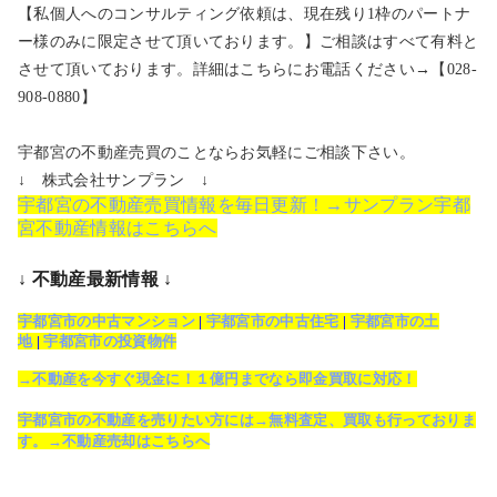
【私個人へのコンサルティング依頼は、現在残り1枠のパートナ
ー様のみに限定させて頂いております。】ご相談はすべて有料と
させて頂いております。詳細はこちらにお電話ください→【028-
908-0880】
宇都宮の不動産売買のことならお気軽にご相談下さい。
↓ 株式会社サンプラン ↓
宇都宮の不動産売買情報を毎日更新！→サンプラン宇都
宮不動産情報はこちらへ
↓ 不動産最新情報 ↓
宇都宮市の中古マンション
|
宇都宮市の中古住宅
|
宇都宮市の土
地
|
宇都宮市の投資物件
→不動産を今すぐ現金に！１億円までなら即金買取に対応！
宇都宮市の不動産を売りたい方には→無料査定、買取も行っておりま
す。→不動産売却はこちらへ