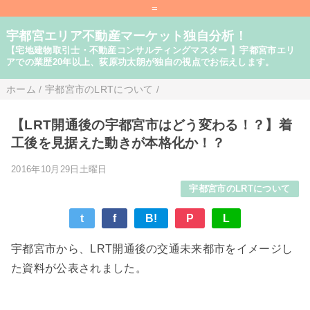
=
宇都宮エリア不動産マーケット独自分析！
【宅地建物取引士・不動産コンサルティングマスター 】宇都宮市エリ
アでの業歴20年以上、荻原功太朗が独自の視点でお伝えします。
ホーム
/
宇都宮市のLRTについて
/
【LRT開通後の宇都宮市はどう変わる！？】着
工後を見据えた動きが本格化か！？
2016年10月29日土曜日
宇都宮市のLRTについて
t
f
B!
P
L
宇都宮市から、LRT開通後の交通未来都市をイメージし
た資料が公表されました。