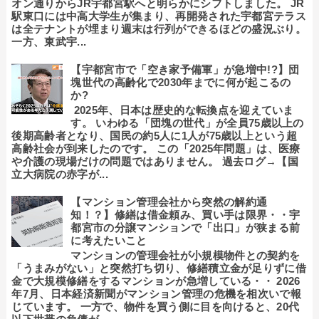
オン通りからJR宇都宮駅へと明らかにシフトしました。 JR
駅東口には中高大学生が集まり、再開発された宇都宮テラス
は全テナントが埋まり週末は行列ができるほどの盛況ぶり。
一方、東武宇...
【宇都宮市で「空き家予備軍」が急増中!?】団
塊世代の高齢化で2030年までに何が起こるの
か?
2025年、日本は歴史的な転換点を迎えていま
す。 いわゆる「団塊の世代」が全員75歳以上の
後期高齢者となり、国民の約5人に1人が75歳以上という超
高齢社会が到来したのです。 この「2025年問題」は、医療
や介護の現場だけの問題ではありません。 過去ログ→【国
立大病院の赤字が...
【マンション管理会社から突然の解約通
知！？】修繕は借金頼み、買い手は限界・・宇
都宮市の分譲マンションで「出口」が狭まる前
に考えたいこと
マンションの管理会社が小規模物件との契約を
「うまみがない」と突然打ち切り、修繕積立金が足りずに借
金で大規模修繕をするマンションが急増している・・ 2026
年7月、日本経済新聞がマンション管理の危機を相次いで報
じています。 一方で、物件を買う側に目を向けると、20代