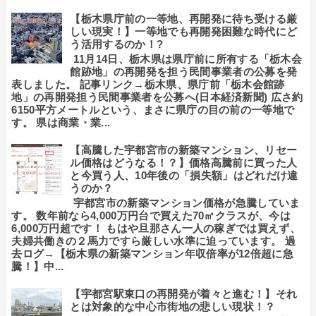
【栃木県庁前の一等地、再開発に待ち受ける厳
しい現実！】一等地でも再開発困難な時代にど
う活用するのか！?
11月14日、栃木県は県庁前に所有する「栃木会
館跡地」の再開発を担う民間事業者の公募を発
表しました。 記事リンク→栃木県、県庁前「栃木会館跡
地」の再開発担う民間事業者を公募へ(日本経済新聞) 広さ約
6150平方メートルという、まさに県庁の目の前の一等地で
す。 県は商業・業...
【高騰した宇都宮市の新築マンション、リセー
ル価格はどうなる！？】価格高騰前に買った人
と今買う人、10年後の「損失額」はどれだけ違
うのか？
宇都宮市の新築マンション価格が急騰していま
す。 数年前なら4,000万円台で買えた70㎡クラスが、今は
6,000万円超です！ もはや旦那さん一人の稼ぎでは買えず、
夫婦共働きの２馬力ですら厳しい水準に迫っています。 過
去ログ→【栃木県の新築マンション年収倍率が12倍超に急
騰！】中...
【宇都宮駅東口の再開発が着々と進む！】それ
とは対象的な中心市街地の悲しい現状！？