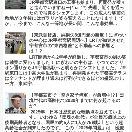
JR宇都宮駅東口の工事も始まり、再開発が着々
と進んでいますねー(*´ω｀*) 先週、近くを通っ
たので写真をシェアします。 この広大な駅前の
敷地が３年後にはガラリと姿を変えることになります！ て
か、、今まで、こんな一等地が長い間、こんな非効率...
【東武百貨店、純損失8億円超の衝撃！にぎわい
の中心はJR宇都宮駅周辺へ】LRTが加速させた
宇都宮市の"東西格差"と不動産への影響と
は！？
LRT開業から2年半が経過し、宇都宮市の街の姿
は確実に変わりました！ にぎわいの中心は、かつてのオリ
オン通りからJR宇都宮駅へと明らかにシフトしました。 JR
駅東口には中高大学生が集まり、再開発された宇都宮テラス
は全テナントが埋まり週末は行列ができるほどの盛況ぶり。
一方、東武宇...
【宇都宮市で「空き家予備軍」が急増中!?】団
塊世代の高齢化で2030年までに何が起こるの
か?
2025年、日本は歴史的な転換点を迎えていま
す。 いわゆる「団塊の世代」が全員75歳以上の
後期高齢者となり、国民の約5人に1人が75歳以上という超
高齢社会が到来したのです。 この「2025年問題」は、医療