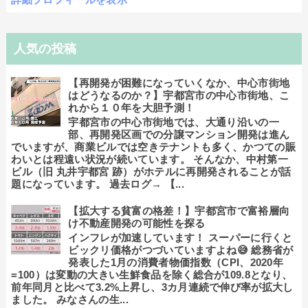
人気の投稿
【再開発が困難になっていくなか、中心市街地
はどうなるのか？】宇都宮市の中心市街地、こ
れから１０年を大胆予測！
宇都宮市の中心市街地では、大通り沿いの一
部、再開発区画での分譲マンション開発は進ん
でいますが、商業ビルでは空きテナントも多く、かつての賑
わいとは程遠い状況が続いています。 そんなか、中村第一
ビル（旧 丸井宇都宮 跡）がホテルに再開発されることが話
題になっています。 過去ログ→ 【...
【拡大する貧富の格差！】宇都宮市で富裕層向
け不動産開発の可能性を探る
インフレが加速しています！ スーパーに行くと
ビックリ価格がつづいていますよね😅 総務省が
発表した1月の消費者物価指数（CPI、2020年
=100）は変動の大きい生鮮食品を除く総合が109.8となり、
前年同月と比べて3.2%上昇し、3カ月連続で伸び率が拡大し
ました。 みなさんの生...