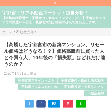
=
宇都宮エリア不動産マーケット独自分析！
【宅地建物取引士・不動産コンサルティングマスター 】宇都宮市エリ
アでの業歴20年以上、荻原功太朗が独自の視点でお伝えします。
ホーム
/
不動産売却
/
【高騰した宇都宮市の新築マンション、リセー
ル価格はどうなる！？】価格高騰前に買った人
と今買う人、10年後の「損失額」はどれだけ違
うのか？
2026年1月31日土曜日
宇都宮市でマイホームを
宇都宮市の不動産と街の動向
不動産ビジネスあれこれ
不動産投資・大家さんネタ
不動産売却
t
f
B!
P
L