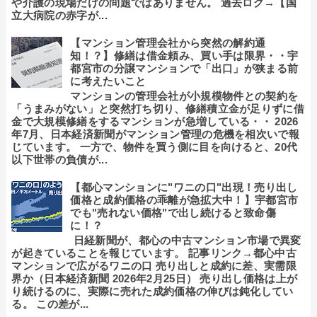
や介護の現場だけの問題ではありません。 過去ログ→【国
立大病院の赤字が...
【マンション管理会社から突然の解約通
知！？】修繕は借金頼み、買い手は限界・・宇
都宮市の分譲マンションで「出口」が狭まる前
に考えたいこと
マンションの管理会社が小規模物件との契約を
「うまみがない」と突然打ち切り、修繕積立金が足りずに借
金で大規模修繕をするマンションが急増している・・ 2026
年7月、日本経済新聞がマンション管理の危機を相次いで報
じています。 一方で、物件を買う側に目を向けると、20代
以下世帯の負債が...
【都心マンションに"ワニの口"出現！売り出し
価格と成約価格の乖離が急拡大中！】宇都宮市
でも"売れない価格"で出し続けると致命傷
に！？
日経新聞が、都心の中古マンション市場で異変
が起きていることを報じています。 記事リンク→都心中古
マンションで広がるワニの口 売り出しと成約に差、実需限
界か（日本経済新聞 2026年2月25日） 売り出し価格は上が
り続けるのに、実際に売れた成約価格の伸びは鈍化してい
る。 この差が...