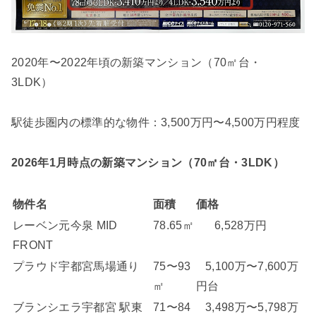
2020年〜2022年頃の新築マンション（70㎡台・
3LDK）
駅徒歩圏内の標準的な物件：3,500万円〜4,500万円程度
2026年1月時点の新築マンション（70㎡台・3LDK）
物件名
面積
価格
レーベン元今泉 MID
78.65㎡
6,528万円
FRONT
プラウド宇都宮馬場通り
75〜93
5,100万〜7,600万
㎡
円台
ブランシエラ宇都宮 駅東
71〜84
3,498万〜5,798万