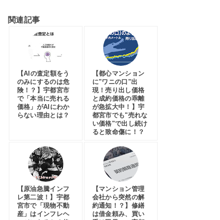
関連記事
【AIの査定額をう
【都心マンション
のみにするのは危
に"ワニの口"出
険！？】宇都宮市
現！売り出し価格
で「本当に売れる
と成約価格の乖離
価格」がAIにわか
が急拡大中！】宇
らない理由とは？
都宮市でも"売れな
い価格"で出し続け
ると致命傷に！？
【原油急騰インフ
【マンション管理
レ第二波！】宇都
会社から突然の解
宮市で「現物不動
約通知！？】修繕
産」はインフレヘ
は借金頼み、買い