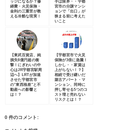
ッジになるか？修
手は限界・・宇都
繕費・火災保険・
宮市の分譲マンシ
金利の三重苦が教
ョンで「出口」が
える冷酷な現実！
狭まる前に考えた
いこと
【東武百貨店、純
【宇都宮市で火災
損失8億円超の衝
保険が3倍に急騰！
撃！にぎわいの中
しかし・・家賃は
心はJR宇都宮駅周
上がらない！？】
辺へ】LRTが加速
相続で受け継いだ
させた宇都宮市
築古アパート・マ
の"東西格差"と不
ンション、同時に
動産への影響と
押し寄せる5つのコ
は！？
スト増と売れない
リスクとは！？
0 件のコメント: