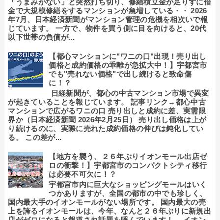
「うまみがない」と突然打ち切り、修繕積立金が足りずに借
金で大規模修繕をするマンションが急増している・・ 2026
年7月、日本経済新聞がマンション管理の危機を相次いで報
じています。 一方で、物件を買う側に目を向けると、20代
以下世帯の負債が...
【都心マンションに"ワニの口"出現！売り出し
価格と成約価格の乖離が急拡大中！】宇都宮市
でも"売れない価格"で出し続けると致命傷
に！？
日経新聞が、都心の中古マンション市場で異変
が起きていることを報じています。 記事リンク→都心中古
マンションで広がるワニの口 売り出しと成約に差、実需限
界か（日本経済新聞 2026年2月25日） 売り出し価格は上が
り続けるのに、実際に売れた成約価格の伸びは鈍化してい
る。 この差が...
【地方を襲う、２６年ぶりイオンモール出店ゼ
ロの衝撃！】宇都宮市のコンパクトシティ移行
は必要不可欠に！？
宇都宮市内に巨大なショッピングモールはいく
つかありますが、全国の都市の中でも珍しく、
国内最大手のイオンモールがない場所です。 国内最大の売
上を誇るイオンモールは、今年、なんと２６年ぶりに新規出
店がゼロになると報道され話題を呼んでいます！ →イオン