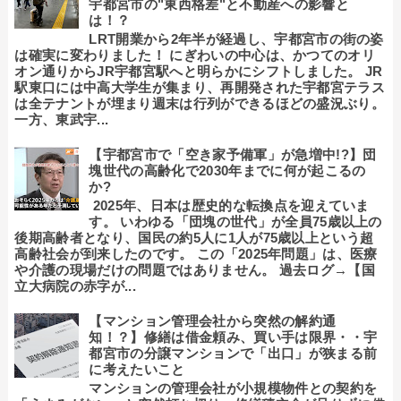
宇都宮市の"東西格差"と不動産への影響と
は！？
LRT開業から2年半が経過し、宇都宮市の街の姿
は確実に変わりました！ にぎわいの中心は、かつてのオリ
オン通りからJR宇都宮駅へと明らかにシフトしました。 JR
駅東口には中高大学生が集まり、再開発された宇都宮テラス
は全テナントが埋まり週末は行列ができるほどの盛況ぶり。
一方、東武宇...
【宇都宮市で「空き家予備軍」が急増中!?】団
塊世代の高齢化で2030年までに何が起こるの
か?
2025年、日本は歴史的な転換点を迎えていま
す。 いわゆる「団塊の世代」が全員75歳以上の
後期高齢者となり、国民の約5人に1人が75歳以上という超
高齢社会が到来したのです。 この「2025年問題」は、医療
や介護の現場だけの問題ではありません。 過去ログ→【国
立大病院の赤字が...
【マンション管理会社から突然の解約通
知！？】修繕は借金頼み、買い手は限界・・宇
都宮市の分譲マンションで「出口」が狭まる前
に考えたいこと
マンションの管理会社が小規模物件との契約を