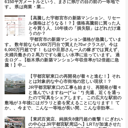
6150平方メートルという、まさに県庁の目の前の一等地で
す。 県は商業・業...
【高騰した宇都宮市の新築マンション、リセー
ル価格はどうなる！？】価格高騰前に買った人
と今買う人、10年後の「損失額」はどれだけ違
うのか？
宇都宮市の新築マンション価格が急騰していま
す。 数年前なら4,000万円台で買えた70㎡クラスが、今は
6,000万円超です！ もはや旦那さん一人の稼ぎでは買えず、
夫婦共働きの２馬力ですら厳しい水準に迫っています。 過
去ログ→【栃木県の新築マンション年収倍率が12倍超に急
騰！】中...
【宇都宮駅東口の再開発が着々と進む！】それ
とは対象的な中心市街地の悲しい現状！？
JR宇都宮駅東口の工事も始まり、再開発が着々
と進んでいますねー(*´ω｀*) 先週、近くを通っ
たので写真をシェアします。 この広大な駅前の
敷地が３年後にはガラリと姿を変えることになります！ て
か、、今まで、こんな一等地が長い間、こんな非効率...
【東武百貨店、純損失8億円超の衝撃！にぎわい
の中心はJR宇都宮駅周辺へ】LRTが加速させた