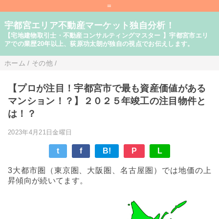
=
宇都宮エリア不動産マーケット独自分析！
【宅地建物取引士・不動産コンサルティングマスター 】宇都宮市エリ
アでの業歴20年以上、荻原功太朗が独自の視点でお伝えします。
ホーム
/
その他
/
【プロが注目！宇都宮市で最も資産価値がある
マンション！？】２０２５年竣工の注目物件と
は！？
2023年4月21日金曜日
t
f
B!
P
L
3大都市圏（東京圏、大阪圏、名古屋圏）では地価の上
昇傾向が続いてます。