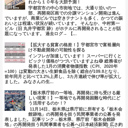
れから１０年を大胆予測！
宇都宮市の中心市街地では、大通り沿いの一
部、再開発区画での分譲マンション開発は進ん
でいますが、商業ビルでは空きテナントも多く、かつての賑
わいとは程遠い状況が続いています。 そんなか、中村第一
ビル（旧 丸井宇都宮 跡）がホテルに再開発されることが話
題になっています。 過去ログ→ 【...
【拡大する貧富の格差！】宇都宮市で富裕層向
け不動産開発の可能性を探る
インフレが加速しています！ スーパーに行くと
ビックリ価格がつづいていますよね😅 総務省が
発表した1月の消費者物価指数（CPI、2020年
=100）は変動の大きい生鮮食品を除く総合が109.8となり、
前年同月と比べて3.2%上昇し、3カ月連続で伸び率が拡大し
ました。 みなさんの生...
【栃木県庁前の一等地、再開発に待ち受ける厳
しい現実！】一等地でも再開発困難な時代にど
う活用するのか！?
11月14日、栃木県は県庁前に所有する「栃木会
館跡地」の再開発を担う民間事業者の公募を発
表しました。 記事リンク→栃木県、県庁前「栃木会館跡
地」の再開発担う民間事業者を公募へ(日本経済新聞) 広さ約