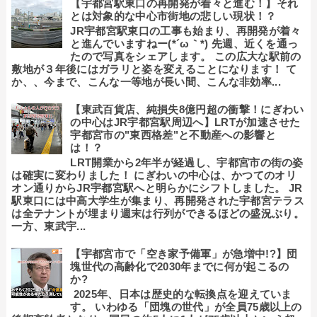
【宇都宮駅東口の再開発が着々と進む！】それ
とは対象的な中心市街地の悲しい現状！？
JR宇都宮駅東口の工事も始まり、再開発が着々
と進んでいますねー(*´ω｀*) 先週、近くを通っ
たので写真をシェアします。 この広大な駅前の
敷地が３年後にはガラリと姿を変えることになります！ て
か、、今まで、こんな一等地が長い間、こんな非効率...
【東武百貨店、純損失8億円超の衝撃！にぎわい
の中心はJR宇都宮駅周辺へ】LRTが加速させた
宇都宮市の"東西格差"と不動産への影響と
は！？
LRT開業から2年半が経過し、宇都宮市の街の姿
は確実に変わりました！ にぎわいの中心は、かつてのオリ
オン通りからJR宇都宮駅へと明らかにシフトしました。 JR
駅東口には中高大学生が集まり、再開発された宇都宮テラス
は全テナントが埋まり週末は行列ができるほどの盛況ぶり。
一方、東武宇...
【宇都宮市で「空き家予備軍」が急増中!?】団
塊世代の高齢化で2030年までに何が起こるの
か?
2025年、日本は歴史的な転換点を迎えていま
す。 いわゆる「団塊の世代」が全員75歳以上の