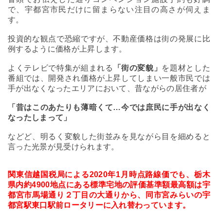
で、宇都宮市民だけに留まらない注目の高さが伺えま
す。
投資的な観点で恐縮ですが、不動産価格は街の発展に比
例するように価格が上昇します。
よくテレビで特集が組まれる
「街の変貌」
を題材とした
番組では、開発され価格が上昇してしまい一般市民では
手が出なくなったエリアにおいて、昔ながらの居住者が
「昔はこのあたりも薄暗くて
…
今では庶民に手が出なく
なったしまって」
などど、明るく変貌した街並みを見ながら目を細めると
言った光景が見受けられます。
関東信越国税局による
2020
年
1
月時点路線価でも、栃木
県内約
4900
地点にある標準宅地の評価基準額最高額は
宇
都宮市馬場通り２丁目の大通りから、同市宮みらいの宇
都宮駅東口駅前ロータリーに入れ替わっています。