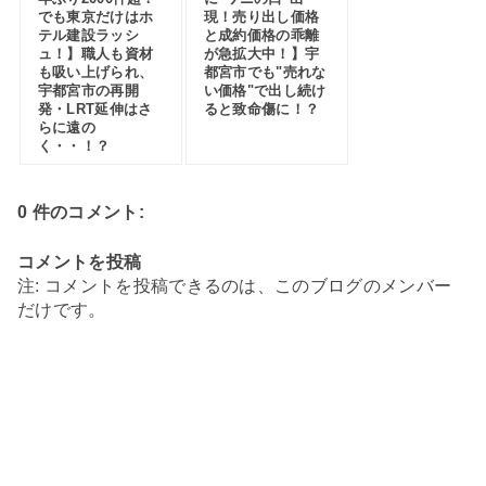
でも東京だけはホ
現！売り出し価格
テル建設ラッシ
と成約価格の乖離
ュ！】職人も資材
が急拡大中！】宇
も吸い上げられ、
都宮市でも"売れな
宇都宮市の再開
い価格"で出し続け
発・LRT延伸はさ
ると致命傷に！？
らに遠の
く・・！？
0 件のコメント:
コメントを投稿
注: コメントを投稿できるのは、このブログのメンバー
だけです。