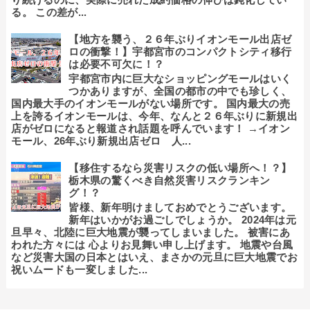
る。 この差が...
【地方を襲う、２６年ぶりイオンモール出店ゼ
ロの衝撃！】宇都宮市のコンパクトシティ移行
は必要不可欠に！？
宇都宮市内に巨大なショッピングモールはいく
つかありますが、全国の都市の中でも珍しく、
国内最大手のイオンモールがない場所です。 国内最大の売
上を誇るイオンモールは、今年、なんと２６年ぶりに新規出
店がゼロになると報道され話題を呼んでいます！ →イオン
モール、26年ぶり新規出店ゼロ 人...
【移住するなら災害リスクの低い場所へ！？】
栃木県の驚くべき自然災害リスクランキン
グ！？
皆様、新年明けましておめでとうございます。
新年はいかがお過ごしでしょうか。 2024年は元
旦早々、北陸に巨大地震が襲ってしまいました。 被害にあ
われた方々には 心よりお見舞い申し上げます。 地震や台風
など災害大国の日本とはいえ、まさかの元旦に巨大地震でお
祝いムードも一変しました...