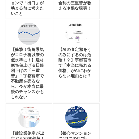
ョンで「出口」が
金利の三重苦が教
狭まる前に考えた
える冷酷な現実！
いこと
【衝撃！街角景気
【AIの査定額をう
がコロナ禍以来の
のみにするのは危
低水準に！】建材
険！？】宇都宮市
80%値上げ＆日銀
で「本当に売れる
利上げの「三重
価格」がAIにわか
苦」！宇都宮市で
らない理由とは？
不動産を売るな
ら、今が本当に最
後のチャンスかも
しれない
【建設業倒産が12
【都心マンション
年ぶり2000件超！
に"ワニの口"出