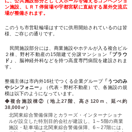
に、公共施設部分として大ホールを備えるコンベンショ
ン施設、ＬＲＴ停留場や宇都宮駅に直結する屋外交流広
場が整備されます。
このうち市営駐輪場はすでに供用開始されているのは皆
様、ご存じの通りです。
民間施設部分には、商業施設やホテルが入る複合ビル
２棟、野村不動産の
15
階建て分譲マンション
「プラウ
ド」
、脳神経外科などを持つ高度専門病院を建設されま
す。
整備主体は市内外
16
社でつくる企業グループ
「うつのみ
やシンフォニー」
（代表・野村不動産）で、各施設の規
模は以下のようになっています。
◆
複合施設棟②（地上
27
階、高さ
120
ｍ、延べ約
38,000
㎡）
北関東綜合警備保障とカラーズ・インターナショナ
ルが設立した特別目的会社が建設し、
1
～
5
階の商業
施設・駐車場は北関東綜合警備保障、
6
～
27
階には、