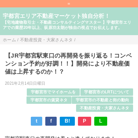
=
宇都宮エリア不動産マーケット独自分析！
【宅地建物取引士・不動産コンサルティングマスター 】宇都宮市エリ
アでの業歴20年以上、荻原功太朗が独自の視点でお伝えします。
ホーム
/
不動産投資・大家さんネタ
/
【JR宇都宮駅東口の再開発を振り返る！コンベ
ンション予約が好調！！】開発により不動産価
値は上昇するのか！？
2021年2月14日日曜日
宇都宮市でマイホームを
宇都宮市のLRTについて
宇都宮市の賃貸ネタ
宇都宮市の不動産と街の動向
不動産投資・大家さんネタ
t
f
B!
P
L