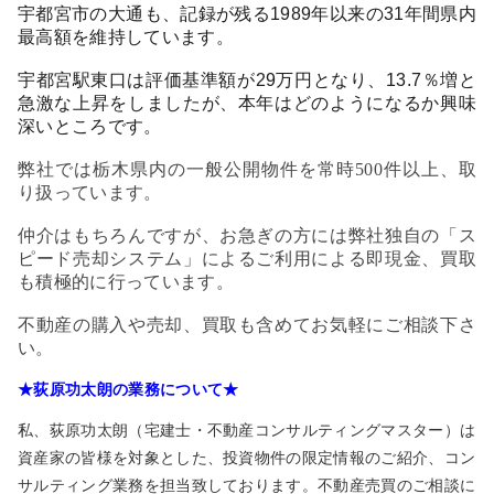
宇都宮市の大通も、記録が残る
1989
年以来の
31
年間県内
最高額を維持しています。
宇都宮駅東口は評価基準額が
29
万円となり、
13.7
％増と
急激な上昇をしましたが、本年はどのようになるか興味
深いところです。
弊社では栃木県内の一般公開物件を常時500件以上、取
り扱っています。
仲介はもちろんですが、お急ぎの方には弊社独自の「ス
ピード売却システム」によるご利用による即現金、買取
も積極的に行っています。
不動産の購入や売却、買取も含めてお気軽にご相談下さ
い。
★荻原功太朗の業務について★
私、荻原功太朗（宅建士・不動産コンサルティングマスター）は
資産家の皆様を対象とした、投資物件の限定情報のご紹介、コン
サルティング業務を担当致しております。不動産売買のご相談に