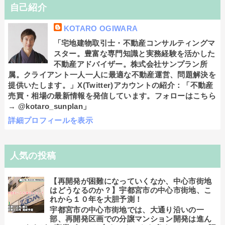
自己紹介
KOTARO OGIWARA
「宅地建物取引士・不動産コンサルティングマ
スター。豊富な専門知識と実務経験を活かした
不動産アドバイザー。株式会社サンプラン所
属。クライアント一人一人に最適な不動産運営、問題解決を
提供いたします。」X(Twitter)アカウントの紹介：「不動産
売買・相場の最新情報を発信しています。フォローはこちら
→ @kotaro_sunplan」
詳細プロフィールを表示
人気の投稿
【再開発が困難になっていくなか、中心市街地
はどうなるのか？】宇都宮市の中心市街地、こ
れから１０年を大胆予測！
宇都宮市の中心市街地では、大通り沿いの一
部、再開発区画での分譲マンション開発は進ん