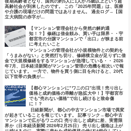
後期高齢者となり、国民の約5人に1人が75歳以上という超
高齢社会が到来したのです。 この「2025年問題」は、医療
や介護の現場だけの問題ではありません。 過去ログ→【国
立大病院の赤字が...
【マンション管理会社から突然の解約通
知！？】修繕は借金頼み、買い手は限界・・宇
都宮市の分譲マンションで「出口」が狭まる前
に考えたいこと
マンションの管理会社が小規模物件との契約を
「うまみがない」と突然打ち切り、修繕積立金が足りずに借
金で大規模修繕をするマンションが急増している・・ 2026
年7月、日本経済新聞がマンション管理の危機を相次いで報
じています。 一方で、物件を買う側に目を向けると、20代
以下世帯の負債が...
【都心マンションに"ワニの口"出現！売り出し
価格と成約価格の乖離が急拡大中！】宇都宮市
でも"売れない価格"で出し続けると致命傷
に！？
日経新聞が、都心の中古マンション市場で異変
が起きていることを報じています。 記事リンク→都心中古
マンションで広がるワニの口 売り出しと成約に差、実需限
界か（日本経済新聞 2026年2月25日） 売り出し価格は上が
り続けるのに、実際に売れた成約価格の伸びは鈍化してい