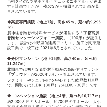
当初タイの
5
つ星ホテル「デュシタニホテル」が進出
する計画でしたが、残念ながら撤回されて計画が見
直されています。
◆
高度専門病院（地上
7
階、高さ
45
ｍ、延べ約
9,295
㎡）
脳神経脊髄脊椎外科サービスが運営する
「宇都宮脳
脊髄センターシンフォニー病院」
（
100
床）が誕生し
ます。
設計は小野里信建築アトリエ、施工は関東建
設工業で、竣工は
2021
年
6
月とされていました。
◆
分譲マンション（地上
15
階、高さ
40
ｍ、延べ約
11,247
㎡）
北関東では初となる野村不動産の高級住宅ブランド
「プラウド」
が
2020
年
3
月から着工されています。
ファミリーやシニア向けを中心とした総戸数
110
戸
で、間取りは
3LDK
（
80
戸）と
4LDK
（
30
戸）です。
◆
コンベンション施設（地上
4
階、延べ約
10,717
㎡）
約
2,000
人席の大ホール、約
700
席の中ホール、大小
10
室の会議室を備えたコンベンション施設です。
野