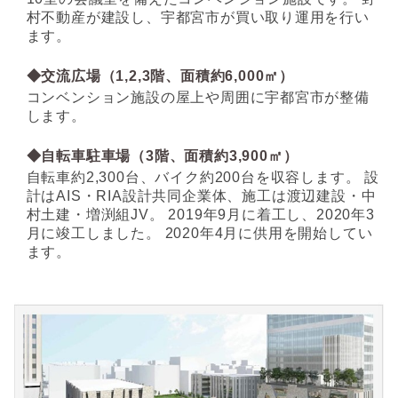
村不動産が建設し、宇都宮市が買い取り運用を行い
ます。
◆
交流広場（
1,2,3
階、面積約
6,000
㎡）
コンベンション施設の屋上や周囲に宇都宮市が整備
します。
◆
自転車駐車場（
3
階、面積約
3,900
㎡）
自転車約
2,300
台、バイク約
200
台を収容します。
設
計は
AIS
・
RIA
設計共同企業体、施工は渡辺建設・中
村土建・増渕組
JV
。
2019
年
9
月に着工し、
2020
年
3
月に竣工しました。
2020
年
4
月に供用を開始してい
ます。