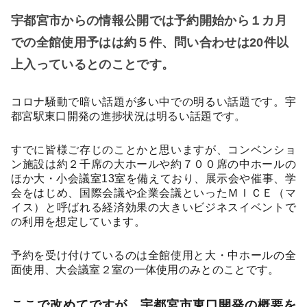
宇都宮市からの情報公開では予約開始から１カ月
での全館使用予はは約５件、問い合わせは
20
件以
上入っているとのことです。
コロナ騒動で暗い話題が多い中での明るい話題です。宇
都宮駅東口開発の進捗状況は明るい話題です。
すでに皆様ご存じのことかと思いますが、コンベンショ
ン施設は約２千席の大ホールや約７００席の中ホールの
ほか大・小会議室
13
室を備えており、展示会や催事、学
会をはじめ、国際会議や企業会議といったＭＩＣＥ（マ
イス）と呼ばれる経済効果の大きいビジネスイベントで
の利用を想定しています。
予約を受け付けているのは全館使用と大・中ホールの全
面使用、大会議室２室の一体使用のみとのことです。
ここで改めてですが、宇都宮市東口開発の概要を