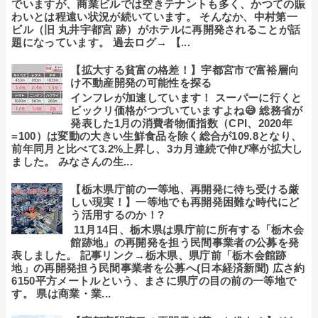
でいますが、商業ビルでは空きテナントも多く、かつての賑
わいとは程遠い状況が続いています。 そんなか、中村第一
ビル（旧 丸井宇都宮 跡）がホテルに再開発されることが話
題になっています。 過去ログ→ 【...
【拡大する貧富の格差！】宇都宮市で富裕層向
け不動産開発の可能性を探る
インフレが加速しています！ スーパーに行くと
ビックリ価格がつづいていますよね😅 総務省が
発表した1月の消費者物価指数（CPI、2020年
=100）は変動の大きい生鮮食品を除く総合が109.8となり、
前年同月と比べて3.2%上昇し、3カ月連続で伸び率が拡大し
ました。 みなさんの生...
【栃木県庁前の一等地、再開発に待ち受ける厳
しい現実！】一等地でも再開発困難な時代にど
う活用するのか！?
11月14日、栃木県は県庁前に所有する「栃木会
館跡地」の再開発を担う民間事業者の公募を発
表しました。 記事リンク→栃木県、県庁前「栃木会館跡
地」の再開発担う民間事業者を公募へ(日本経済新聞) 広さ約
6150平方メートルという、まさに県庁の目の前の一等地で
す。 県は商業・業...