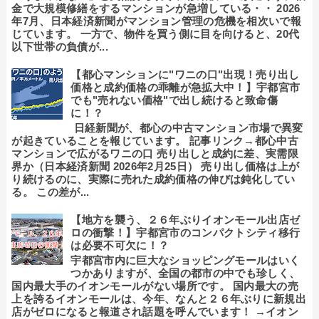
金で大規模修繕をするマンションが急増している・・ 2026
年7月、日本経済新聞がマンション管理の危機を相次いで報
じています。 一方で、物件を買う側に目を向けると、20代
以下世帯の負債が...
【都心マンションに"ワニの口"出現！売り出し
価格と成約価格の乖離が急拡大中！】宇都宮市
でも"売れない価格"で出し続けると致命傷
に！？
日経新聞が、都心の中古マンション市場で異変
が起きていることを報じています。 記事リンク→都心中古
マンションで広がるワニの口 売り出しと成約に差、実需限
界か（日本経済新聞 2026年2月25日） 売り出し価格は上が
り続けるのに、実際に売れた成約価格の伸びは鈍化してい
る。 この差が...
【地方を襲う、２６年ぶりイオンモール出店ゼ
ロの衝撃！】宇都宮市のコンパクトシティ移行
は必要不可欠に！？
宇都宮市内に巨大なショッピングモールはいく
つかありますが、全国の都市の中でも珍しく、
国内最大手のイオンモールがない場所です。 国内最大の売
上を誇るイオンモールは、今年、なんと２６年ぶりに新規出
店がゼロになると報道され話題を呼んでいます！ →イオン