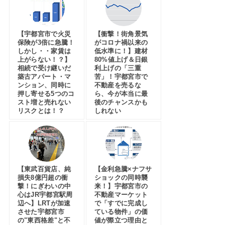
【宇都宮市で火災
【衝撃！街角景気
保険が3倍に急騰！
がコロナ禍以来の
しかし・・家賃は
低水準に！】建材
上がらない！？】
80%値上げ＆日銀
相続で受け継いだ
利上げの「三重
築古アパート・マ
苦」！宇都宮市で
ンション、同時に
不動産を売るな
押し寄せる5つのコ
ら、今が本当に最
スト増と売れない
後のチャンスかも
リスクとは！？
しれない
【東武百貨店、純
【金利急騰×ナフサ
損失8億円超の衝
ショックの同時襲
撃！にぎわいの中
来！】宇都宮市の
心はJR宇都宮駅周
不動産マーケット
辺へ】LRTが加速
で「すでに完成し
させた宇都宮市
ている物件」の価
の"東西格差"と不
値が際立つ理由と