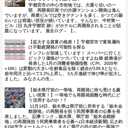
宇都宮市の中心市街地では、大通り沿いの一
部、再開発区画での分譲マンション開発は進ん
でいますが、商業ビルでは空きテナントも多く、かつての賑
わいとは程遠い状況が続いています。 そんなか、中村第一
ビル（旧 丸井宇都宮 跡）がホテルに再開発されることが話
題になっています。 過去ログ→ 【...
【拡大する貧富の格差！】宇都宮市で富裕層向
け不動産開発の可能性を探る
インフレが加速しています！ スーパーに行くと
ビックリ価格がつづいていますよね😅 総務省が
発表した1月の消費者物価指数（CPI、2020年
=100）は変動の大きい生鮮食品を除く総合が109.8となり、
前年同月と比べて3.2%上昇し、3カ月連続で伸び率が拡大し
ました。 みなさんの生...
【栃木県庁前の一等地、再開発に待ち受ける厳
しい現実！】一等地でも再開発困難な時代にど
う活用するのか！?
11月14日、栃木県は県庁前に所有する「栃木会
館跡地」の再開発を担う民間事業者の公募を発
表しました。 記事リンク→栃木県、県庁前「栃木会館跡
地」の再開発担う民間事業者を公募へ(日本経済新聞) 広さ約
6150平方メートルという、まさに県庁の目の前の一等地で