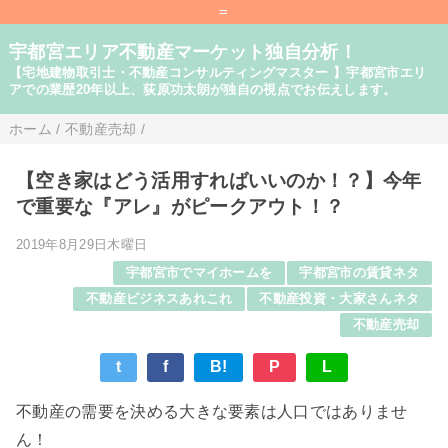
=
宇都宮エリア不動産マーケット独自分析！
【宅地建物取引士・不動産コンサルティングマスター 】宇都宮市エリ
アでの業歴20年以上、荻原功太朗が独自の視点でお伝えします。
ホーム
/
不動産売却
/
【空き家はどう活用すればいいのか！？】今年
で重要な『アレ』がピークアウト！？
2019年8月29日木曜日
宇都宮市でマイホームを
宇都宮市の賃貸ネタ
不動産ビジネスあれこれ
不動産投資・大家さんネタ
不動産売却
t
f
B!
P
L
不動産の需要を決める大きな要素は人口ではありませ
ん！