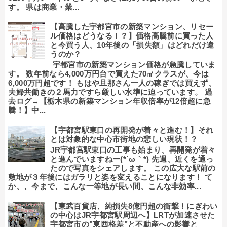
す。 県は商業・業...
【高騰した宇都宮市の新築マンション、リセー
ル価格はどうなる！？】価格高騰前に買った人
と今買う人、10年後の「損失額」はどれだけ違
うのか？
宇都宮市の新築マンション価格が急騰していま
す。 数年前なら4,000万円台で買えた70㎡クラスが、今は
6,000万円超です！ もはや旦那さん一人の稼ぎでは買えず、
夫婦共働きの２馬力ですら厳しい水準に迫っています。 過
去ログ→【栃木県の新築マンション年収倍率が12倍超に急
騰！】中...
【宇都宮駅東口の再開発が着々と進む！】それ
とは対象的な中心市街地の悲しい現状！？
JR宇都宮駅東口の工事も始まり、再開発が着々
と進んでいますねー(*´ω｀*) 先週、近くを通っ
たので写真をシェアします。 この広大な駅前の
敷地が３年後にはガラリと姿を変えることになります！ て
か、、今まで、こんな一等地が長い間、こんな非効率...
【東武百貨店、純損失8億円超の衝撃！にぎわい
の中心はJR宇都宮駅周辺へ】LRTが加速させた
宇都宮市の"東西格差"と不動産への影響と