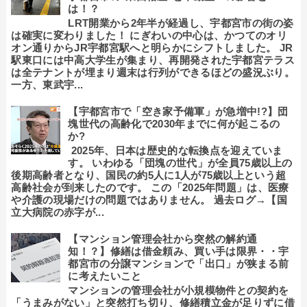
は！？
LRT開業から2年半が経過し、宇都宮市の街の姿
は確実に変わりました！ にぎわいの中心は、かつてのオリ
オン通りからJR宇都宮駅へと明らかにシフトしました。 JR
駅東口には中高大学生が集まり、再開発された宇都宮テラス
は全テナントが埋まり週末は行列ができるほどの盛況ぶり。
一方、東武宇...
【宇都宮市で「空き家予備軍」が急増中!?】団
塊世代の高齢化で2030年までに何が起こるの
か?
2025年、日本は歴史的な転換点を迎えていま
す。 いわゆる「団塊の世代」が全員75歳以上の
後期高齢者となり、国民の約5人に1人が75歳以上という超
高齢社会が到来したのです。 この「2025年問題」は、医療
や介護の現場だけの問題ではありません。 過去ログ→【国
立大病院の赤字が...
【マンション管理会社から突然の解約通
知！？】修繕は借金頼み、買い手は限界・・宇
都宮市の分譲マンションで「出口」が狭まる前
に考えたいこと
マンションの管理会社が小規模物件との契約を
「うまみがない」と突然打ち切り、修繕積立金が足りずに借