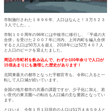
市制施行された１８９６年、人口はなんと！３万５２３
３人でした。。
市制１００周年の96年には中核市に移行し、「平成の大
合併」を受けた２００７年に河内、上河内町を編入合併
すると人口は50万人を超え、2018年には52万４０７人
と人口のピークを迎えたました。
周辺の市町村を飲み込んで、わずか100年余りで人口が
15倍あまりにも激増した歴史があります！
北関東最大の都市となった宇都宮市も、令和に入ると一
転して人口減が続いています。
全国の地方都市の共通の課題ですが、少子化に加え、若
い世代の東京圏への転出も人口減の主な要因となってい
ます。
とはいえ、今年１月１日現在の人口は51万４８５９人と