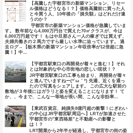
【高騰した宇都宮市の新築マンション、リセー
ル価格はどうなる！？】価格高騰前に買った人
と今買う人、10年後の「損失額」はどれだけ違
うのか？
宇都宮市の新築マンション価格が急騰していま
す。 数年前なら4,000万円台で買えた70㎡クラスが、今は
6,000万円超です！ もはや旦那さん一人の稼ぎでは買えず、
夫婦共働きの２馬力ですら厳しい水準に迫っています。 過
去ログ→【栃木県の新築マンション年収倍率が12倍超に急
騰！】中...
【宇都宮駅東口の再開発が着々と進む！】それ
とは対象的な中心市街地の悲しい現状！？
JR宇都宮駅東口の工事も始まり、再開発が着々
と進んでいますねー(*´ω｀*) 先週、近くを通っ
たので写真をシェアします。 この広大な駅前の
敷地が３年後にはガラリと姿を変えることになります！ て
か、、今まで、こんな一等地が長い間、こんな非効率...
【東武百貨店、純損失8億円超の衝撃！にぎわい
の中心はJR宇都宮駅周辺へ】LRTが加速させた
宇都宮市の"東西格差"と不動産への影響と
は！？
LRT開業から2年半が経過し、宇都宮市の街の姿