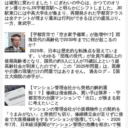
は確実に変わりました！ にぎわいの中心は、かつてのオリ
オン通りからJR宇都宮駅へと明らかにシフトしました。 JR
駅東口には中高大学生が集まり、再開発された宇都宮テラス
は全テナントが埋まり週末は行列ができるほどの盛況ぶり。
一方、東武宇...
【宇都宮市で「空き家予備軍」が急増中!?】団
塊世代の高齢化で2030年までに何が起こるの
か?
2025年、日本は歴史的な転換点を迎えていま
す。 いわゆる「団塊の世代」が全員75歳以上の
後期高齢者となり、国民の約5人に1人が75歳以上という超
高齢社会が到来したのです。 この「2025年問題」は、医療
や介護の現場だけの問題ではありません。 過去ログ→【国
立大病院の赤字が...
【マンション管理会社から突然の解約通
知！？】修繕は借金頼み、買い手は限界・・宇
都宮市の分譲マンションで「出口」が狭まる前
に考えたいこと
マンションの管理会社が小規模物件との契約を
「うまみがない」と突然打ち切り、修繕積立金が足りずに借
金で大規模修繕をするマンションが急増している・・ 2026
年7月、日本経済新聞がマンション管理の危機を相次いで報