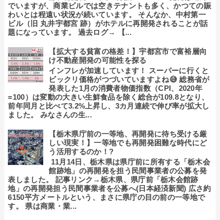
でいますが、商業ビルでは空きテナントも多く、かつての賑
わいとは程遠い状況が続いています。 そんなか、中村第一
ビル（旧 丸井宇都宮 跡）がホテルに再開発されることが話
題になっています。 過去ログ→ 【...
【拡大する貧富の格差！】宇都宮市で富裕層向
け不動産開発の可能性を探る
インフレが加速しています！ スーパーに行くと
ビックリ価格がつづいていますよね😅 総務省が
発表した1月の消費者物価指数（CPI、2020年
=100）は変動の大きい生鮮食品を除く総合が109.8となり、
前年同月と比べて3.2%上昇し、3カ月連続で伸び率が拡大し
ました。 みなさんの生...
【栃木県庁前の一等地、再開発に待ち受ける厳
しい現実！】一等地でも再開発困難な時代にど
う活用するのか！?
11月14日、栃木県は県庁前に所有する「栃木会
館跡地」の再開発を担う民間事業者の公募を発
表しました。 記事リンク→栃木県、県庁前「栃木会館跡
地」の再開発担う民間事業者を公募へ(日本経済新聞) 広さ約
6150平方メートルという、まさに県庁の目の前の一等地で
す。 県は商業・業...