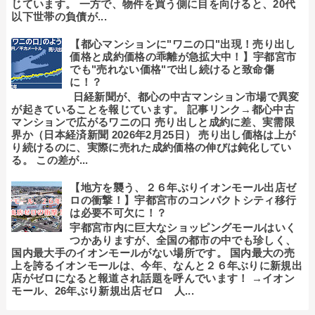
じています。 一方で、物件を買う側に目を向けると、20代
以下世帯の負債が...
【都心マンションに"ワニの口"出現！売り出し
価格と成約価格の乖離が急拡大中！】宇都宮市
でも"売れない価格"で出し続けると致命傷
に！？
日経新聞が、都心の中古マンション市場で異変
が起きていることを報じています。 記事リンク→都心中古
マンションで広がるワニの口 売り出しと成約に差、実需限
界か（日本経済新聞 2026年2月25日） 売り出し価格は上が
り続けるのに、実際に売れた成約価格の伸びは鈍化してい
る。 この差が...
【地方を襲う、２６年ぶりイオンモール出店ゼ
ロの衝撃！】宇都宮市のコンパクトシティ移行
は必要不可欠に！？
宇都宮市内に巨大なショッピングモールはいく
つかありますが、全国の都市の中でも珍しく、
国内最大手のイオンモールがない場所です。 国内最大の売
上を誇るイオンモールは、今年、なんと２６年ぶりに新規出
店がゼロになると報道され話題を呼んでいます！ →イオン
モール、26年ぶり新規出店ゼロ 人...