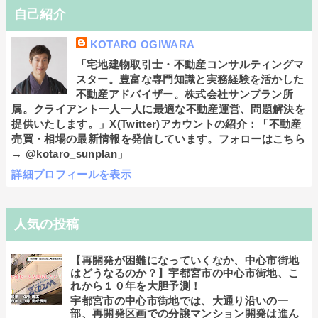
自己紹介
KOTARO OGIWARA
「宅地建物取引士・不動産コンサルティングマ
スター。豊富な専門知識と実務経験を活かした
不動産アドバイザー。株式会社サンプラン所
属。クライアント一人一人に最適な不動産運営、問題解決を
提供いたします。」X(Twitter)アカウントの紹介：「不動産
売買・相場の最新情報を発信しています。フォローはこちら
→ @kotaro_sunplan」
詳細プロフィールを表示
人気の投稿
【再開発が困難になっていくなか、中心市街地
はどうなるのか？】宇都宮市の中心市街地、こ
れから１０年を大胆予測！
宇都宮市の中心市街地では、大通り沿いの一
部、再開発区画での分譲マンション開発は進ん