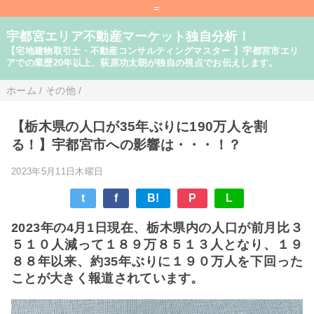
=
宇都宮エリア不動産マーケット独自分析！
【宅地建物取引士・不動産コンサルティングマスター 】宇都宮市エリ
アでの業歴20年以上、荻原功太朗が独自の視点でお伝えします。
ホーム
/
その他
/
【栃木県の人口が35年ぶりに190万人を割
る！】宇都宮市への影響は・・・！？
2023年5月11日木曜日
t
f
B!
P
L
2023年の4月1日現在、栃木県内の人口が前月比３
５１０人減って１８９万８５１３人となり、１９
８８年以来、約35年ぶりに１９０万人を下回った
ことが大きく報道されています。