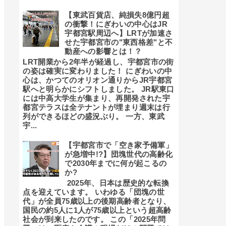
【東武百貨店、純損失8億円超
の衝撃！にぎわいの中心はJR
宇都宮駅周辺へ】LRTが加速さ
せた宇都宮市の"東西格差"と不
動産への影響とは！？
LRT開業から2年半が経過し、宇都宮市の街
の姿は確実に変わりました！ にぎわいの中
心は、かつてのオリオン通りからJR宇都宮
駅へと明らかにシフトしました。 JR駅東口
には中高大学生が集まり、再開発された宇
都宮テラスは全テナントが埋まり週末は行
列ができるほどの盛況ぶり。 一方、東武
宇...
【宇都宮市で「空き家予備軍」
が急増中!?】団塊世代の高齢化
で2030年までに何が起こるの
か?
2025年、日本は歴史的な転換
点を迎えています。 いわゆる「団塊の世
代」が全員75歳以上の後期高齢者となり、
国民の約5人に1人が75歳以上という超高齢
社会が到来したのです。 この「2025年問