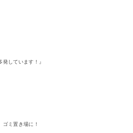
多発しています！』
、ゴミ置き場に！