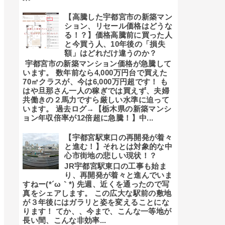
【高騰した宇都宮市の新築マン
ション、リセール価格はどうな
る！？】価格高騰前に買った人
と今買う人、10年後の「損失
額」はどれだけ違うのか？
宇都宮市の新築マンション価格が急騰して
います。 数年前なら4,000万円台で買えた
70㎡クラスが、今は6,000万円超です！ も
はや旦那さん一人の稼ぎでは買えず、夫婦
共働きの２馬力ですら厳しい水準に迫って
います。 過去ログ→【栃木県の新築マンシ
ョン年収倍率が12倍超に急騰！】中...
【宇都宮駅東口の再開発が着々
と進む！】それとは対象的な中
心市街地の悲しい現状！？
JR宇都宮駅東口の工事も始ま
り、再開発が着々と進んでいま
すねー(*´ω｀*) 先週、近くを通ったので写
真をシェアします。 この広大な駅前の敷地
が３年後にはガラリと姿を変えることにな
ります！ てか、、今まで、こんな一等地が
長い間、こんな非効率...