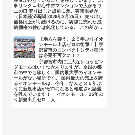
異変が起きていることを報じています。 記
事リンク→都心中古マンションで広がるワ
ニの口 売り出しと成約に差、実需限界か
（日本経済新聞 2026年2月25日） 売り出し
価格は上がり続けるのに、実際に売れた成
約価格の伸びは鈍化している。 この差が...
【地方を襲う、２６年ぶりイオ
ンモール出店ゼロの衝撃！】宇
都宮市のコンパクトシティ移行
は必要不可欠に！？
宇都宮市内に巨大なショッピン
グモールはいくつかありますが、全国の都
市の中でも珍しく、国内最大手のイオンモ
ールがない場所です。 国内最大の売上を誇
るイオンモールは、今年、なんと２６年ぶ
りに新規出店がゼロになると報道され話題
を呼んでいます！ →イオンモール、26年ぶ
り新規出店ゼロ 人...