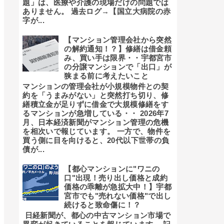
題」は、医療や介護の現場だけの問題では
ありません。 過去ログ→【国立大病院の赤
字が...
【マンション管理会社から突然
の解約通知！？】修繕は借金頼
み、買い手は限界・・宇都宮市
の分譲マンションで「出口」が
狭まる前に考えたいこと
マンションの管理会社が小規模物件との契
約を「うまみがない」と突然打ち切り、修
繕積立金が足りずに借金で大規模修繕をす
るマンションが急増している・・ 2026年7
月、日本経済新聞がマンション管理の危機
を相次いで報じています。 一方で、物件を
買う側に目を向けると、20代以下世帯の負
債が...
【都心マンションに"ワニの
口"出現！売り出し価格と成約
価格の乖離が急拡大中！】宇都
宮市でも"売れない価格"で出し
続けると致命傷に！？
日経新聞が、都心の中古マンション市場で