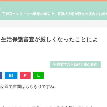
！
】宇都宮市エリアでの業歴20年以上、荻原功太朗が独自の視点でお伝
】生活保護審査が厳しくなったことによ
宇都宮市の不動産と街の動向
B!
P
L
の話題で世間はもちきりですね。