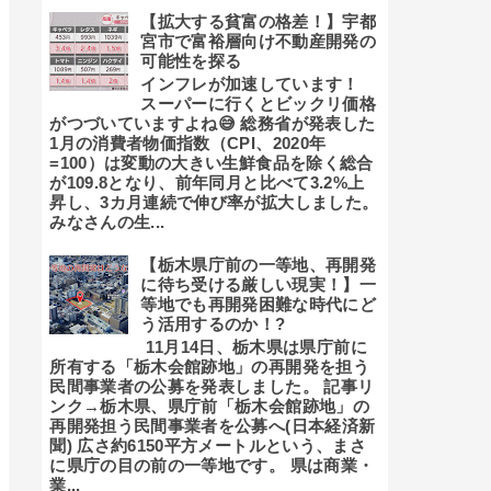
【拡大する貧富の格差！】宇都
宮市で富裕層向け不動産開発の
可能性を探る
インフレが加速しています！
スーパーに行くとビックリ価格
がつづいていますよね😅 総務省が発表した
1月の消費者物価指数（CPI、2020年
=100）は変動の大きい生鮮食品を除く総合
が109.8となり、前年同月と比べて3.2%上
昇し、3カ月連続で伸び率が拡大しました。
みなさんの生...
【栃木県庁前の一等地、再開発
に待ち受ける厳しい現実！】一
等地でも再開発困難な時代にど
う活用するのか！?
11月14日、栃木県は県庁前に
所有する「栃木会館跡地」の再開発を担う
民間事業者の公募を発表しました。 記事リ
ンク→栃木県、県庁前「栃木会館跡地」の
再開発担う民間事業者を公募へ(日本経済新
聞) 広さ約6150平方メートルという、まさ
に県庁の目の前の一等地です。 県は商業・
業...