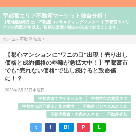
=
宇都宮エリア不動産マーケット独自分析！
【宅地建物取引士・不動産コンサルティングマスター 】宇都宮市エリ
アでの業歴20年以上、荻原功太朗が独自の視点でお伝えします。
ホーム
/
不動産売却
/
【都心マンションに"ワニの口"出現！売り出し
価格と成約価格の乖離が急拡大中！】宇都宮市
でも"売れない価格"で出し続けると致命傷
に！？
2026年2月25日水曜日
宇都宮市でマイホームを
宇都宮市の賃貸ネタ
宇都宮市の不動産と街の動向
不動産ビジネスあれこれ
不動産投資・大家さんネタ
不動産売却
t
f
B!
P
L