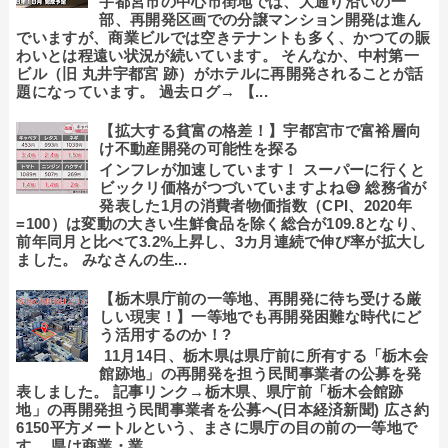
宇都宮市の中心市街地では、大通り沿いの一
部、再開発区画での分譲マンション開発は進ん
でいますが、商業ビルでは空きテナントも多く、かつての賑
わいとは程遠い状況が続いています。 そんなか、中村第一
ビル（旧 丸井宇都宮 跡）がホテルに再開発されることが話
題になっています。 過去ログ→ 【...
【拡大する貧富の格差！】宇都宮市で富裕層向
け不動産開発の可能性を探る
インフレが加速しています！ スーパーに行くと
ビックリ価格がつづいていますよね😅 総務省が
発表した1月の消費者物価指数（CPI、2020年
=100）は変動の大きい生鮮食品を除く総合が109.8となり、
前年同月と比べて3.2%上昇し、3カ月連続で伸び率が拡大し
ました。 みなさんの生...
【栃木県庁前の一等地、再開発に待ち受ける厳
しい現実！】一等地でも再開発困難な時代にど
う活用するのか！?
11月14日、栃木県は県庁前に所有する「栃木会
館跡地」の再開発を担う民間事業者の公募を発
表しました。 記事リンク→栃木県、県庁前「栃木会館跡
地」の再開発担う民間事業者を公募へ(日本経済新聞) 広さ約
6150平方メートルという、まさに県庁の目の前の一等地で
す。 県は商業・業...