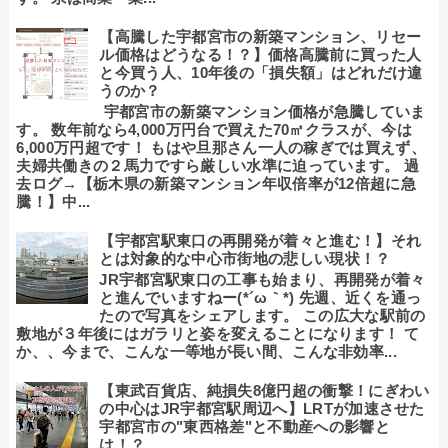
【高騰した宇都宮市の新築マンション、リセー
ル価格はどうなる！？】価格高騰前に買った人
と今買う人、10年後の「損失額」はどれだけ違
うのか？
宇都宮市の新築マンション価格が急騰していま
す。 数年前なら4,000万円台で買えた70㎡クラスが、今は
6,000万円超です！ もはや旦那さん一人の稼ぎでは買えず、
夫婦共働きの２馬力ですら厳しい水準に迫っています。 過
去ログ→【栃木県の新築マンション年収倍率が12倍超に急
騰！】中...
【宇都宮駅東口の再開発が着々と進む！】それ
とは対象的な中心市街地の悲しい現状！？
JR宇都宮駅東口の工事も始まり、再開発が着々
と進んでいますねー(*´ω｀*) 先週、近くを通っ
たので写真をシェアします。 この広大な駅前の
敷地が３年後にはガラリと姿を変えることになります！ て
か、、今まで、こんな一等地が長い間、こんな非効率...
【東武百貨店、純損失8億円超の衝撃！にぎわい
の中心はJR宇都宮駅周辺へ】LRTが加速させた
宇都宮市の"東西格差"と不動産への影響と
は！？