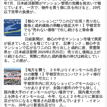
年7月、日本経済新聞がマンション管理の危機を相次いで報
じています。 一方で、物件を買う側に目を向けると、20代
以下世帯の負債が...
【都心マンションに"ワニの口"出現！売り出し
価格と成約価格の乖離が急拡大中！】宇都宮市
でも"売れない価格"で出し続けると致命傷
に！？
日経新聞が、都心の中古マンション市場で異変
が起きていることを報じています。 記事リンク→都心中古
マンションで広がるワニの口 売り出しと成約に差、実需限
界か（日本経済新聞 2026年2月25日） 売り出し価格は上が
り続けるのに、実際に売れた成約価格の伸びは鈍化してい
る。 この差が...
【地方を襲う、２６年ぶりイオンモール出店ゼ
ロの衝撃！】宇都宮市のコンパクトシティ移行
は必要不可欠に！？
宇都宮市内に巨大なショッピングモールはいく
つかありますが、全国の都市の中でも珍しく、
国内最大手のイオンモールがない場所です。 国内最大の売
上を誇るイオンモールは、今年、なんと２６年ぶりに新規出
店がゼロになると報道され話題を呼んでいます！ →イオン
モール、26年ぶり新規出店ゼロ 人...