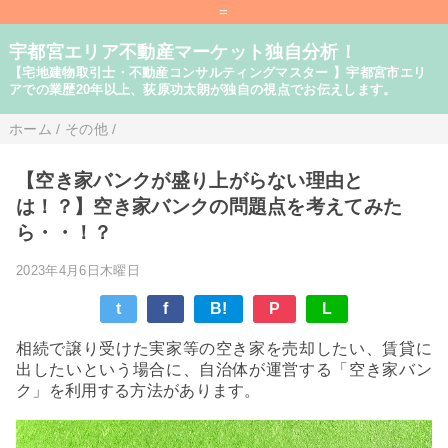
=
宇都宮エリア不動産マーケット独自分析！
【宅地建物取引士・不動産コンサルティングマスター 】宇都宮市エリ
アでの業歴20年以上、荻原功太朗が独自の視点でお伝えします。
ホーム
/
その他
/
【空き家バンクが盛り上がらない理由と
は！？】空き家バンクの問題点を考えてみた
ら・・！？
2023年4月6日木曜日
t
f
B!
P
L
相続で譲り受けた実家等の空き家を売却したい、賃貸に
出したいという場合に、自治体が運営する「空き家バン
ク」を利用する方法があります。