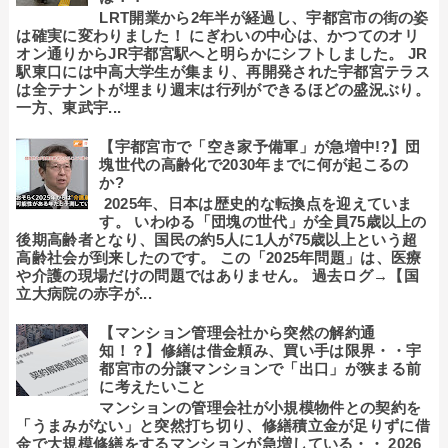
LRT開業から2年半が経過し、宇都宮市の街の姿
は確実に変わりました！ にぎわいの中心は、かつてのオリ
オン通りからJR宇都宮駅へと明らかにシフトしました。 JR
駅東口には中高大学生が集まり、再開発された宇都宮テラス
は全テナントが埋まり週末は行列ができるほどの盛況ぶり。
一方、東武宇...
【宇都宮市で「空き家予備軍」が急増中!?】団
塊世代の高齢化で2030年までに何が起こるの
か?
2025年、日本は歴史的な転換点を迎えていま
す。 いわゆる「団塊の世代」が全員75歳以上の
後期高齢者となり、国民の約5人に1人が75歳以上という超
高齢社会が到来したのです。 この「2025年問題」は、医療
や介護の現場だけの問題ではありません。 過去ログ→【国
立大病院の赤字が...
【マンション管理会社から突然の解約通
知！？】修繕は借金頼み、買い手は限界・・宇
都宮市の分譲マンションで「出口」が狭まる前
に考えたいこと
マンションの管理会社が小規模物件との契約を
「うまみがない」と突然打ち切り、修繕積立金が足りずに借
金で大規模修繕をするマンションが急増している・・ 2026