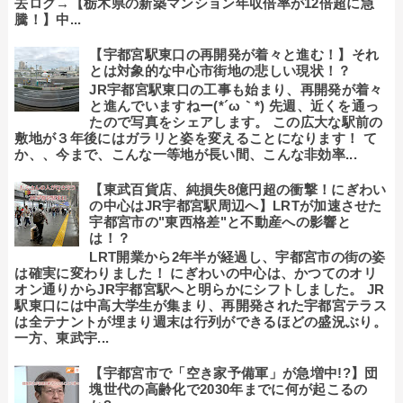
去ログ→【栃木県の新築マンション年収倍率が12倍超に急
騰！】中...
【宇都宮駅東口の再開発が着々と進む！】それ
とは対象的な中心市街地の悲しい現状！？
JR宇都宮駅東口の工事も始まり、再開発が着々
と進んでいますねー(*´ω｀*) 先週、近くを通っ
たので写真をシェアします。 この広大な駅前の
敷地が３年後にはガラリと姿を変えることになります！ て
か、、今まで、こんな一等地が長い間、こんな非効率...
【東武百貨店、純損失8億円超の衝撃！にぎわい
の中心はJR宇都宮駅周辺へ】LRTが加速させた
宇都宮市の"東西格差"と不動産への影響と
は！？
LRT開業から2年半が経過し、宇都宮市の街の姿
は確実に変わりました！ にぎわいの中心は、かつてのオリ
オン通りからJR宇都宮駅へと明らかにシフトしました。 JR
駅東口には中高大学生が集まり、再開発された宇都宮テラス
は全テナントが埋まり週末は行列ができるほどの盛況ぶり。
一方、東武宇...
【宇都宮市で「空き家予備軍」が急増中!?】団
塊世代の高齢化で2030年までに何が起こるの