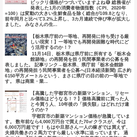
ビックリ価格がつづいていますよね😅 総務省が
発表した1月の消費者物価指数（CPI、2020年
=100）は変動の大きい生鮮食品を除く総合が109.8となり、
前年同月と比べて3.2%上昇し、3カ月連続で伸び率が拡大し
ました。 みなさんの生...
【栃木県庁前の一等地、再開発に待ち受ける厳
しい現実！】一等地でも再開発困難な時代にど
う活用するのか！?
11月14日、栃木県は県庁前に所有する「栃木会
館跡地」の再開発を担う民間事業者の公募を発
表しました。 記事リンク→栃木県、県庁前「栃木会館跡
地」の再開発担う民間事業者を公募へ(日本経済新聞) 広さ約
6150平方メートルという、まさに県庁の目の前の一等地で
す。 県は商業・業...
【高騰した宇都宮市の新築マンション、リセー
ル価格はどうなる！？】価格高騰前に買った人
と今買う人、10年後の「損失額」はどれだけ違
うのか？
宇都宮市の新築マンション価格が急騰していま
す。 数年前なら4,000万円台で買えた70㎡クラスが、今は
6,000万円超です！ もはや旦那さん一人の稼ぎでは買えず、
夫婦共働きの２馬力ですら厳しい水準に迫っています。 過