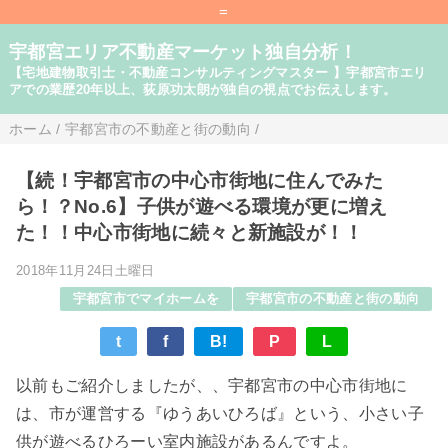
=
宇都宮エリア不動産マーケット独自分析！
【宅地建物取引士・不動産コンサルティングマスター 】宇都宮市エリ
アでの業歴20年以上、荻原功太朗が独自の視点でお伝えします。
ホーム
/
宇都宮市の不動産と街の動向
/
【続！宇都宮市の中心市街地に住んでみた
ら！？No.6】子供が遊べる環境が更に増え
た！！中心市街地に続々と新施設が！！
2018年11月24日土曜日
宇都宮市でマイホームを
宇都宮市の不動産と街の動向
t
f
B!
P
L
以前もご紹介しましたが、、宇都宮市の中心市街地に
は、市が運営する『ゆうあいひろば』という、小さい子
供が遊べるひろーい室内施設があるんですよ。