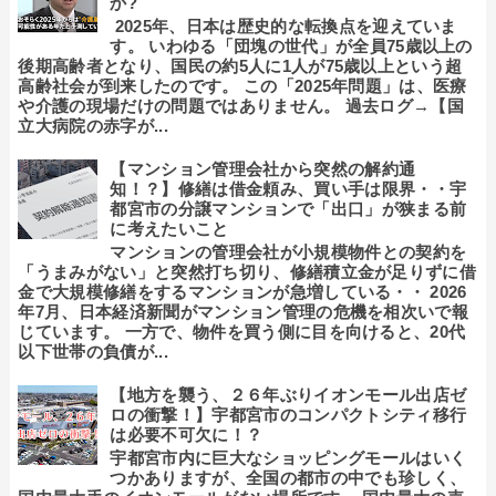
か?
2025年、日本は歴史的な転換点を迎えていま
す。 いわゆる「団塊の世代」が全員75歳以上の
後期高齢者となり、国民の約5人に1人が75歳以上という超
高齢社会が到来したのです。 この「2025年問題」は、医療
や介護の現場だけの問題ではありません。 過去ログ→【国
立大病院の赤字が...
【マンション管理会社から突然の解約通
知！？】修繕は借金頼み、買い手は限界・・宇
都宮市の分譲マンションで「出口」が狭まる前
に考えたいこと
マンションの管理会社が小規模物件との契約を
「うまみがない」と突然打ち切り、修繕積立金が足りずに借
金で大規模修繕をするマンションが急増している・・ 2026
年7月、日本経済新聞がマンション管理の危機を相次いで報
じています。 一方で、物件を買う側に目を向けると、20代
以下世帯の負債が...
【地方を襲う、２６年ぶりイオンモール出店ゼ
ロの衝撃！】宇都宮市のコンパクトシティ移行
は必要不可欠に！？
宇都宮市内に巨大なショッピングモールはいく
つかありますが、全国の都市の中でも珍しく、