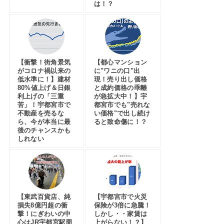
は！？
【衝撃！街角景気
【都心マンション
がコロナ禍以来の
に"ワニの口"出
低水準に！】建材
現！売り出し価格
80%値上げ＆日銀
と成約価格の乖離
利上げの「三重
が急拡大中！】宇
苦」！宇都宮市で
都宮市でも"売れな
不動産を売るな
い価格"で出し続け
ら、今が本当に最
ると致命傷に！？
後のチャンスかも
しれない
【東武百貨店、純
【宇都宮市で火災
損失8億円超の衝
保険が3倍に急騰！
撃！にぎわいの中
しかし・・家賃は
心はJR宇都宮駅周
上がらない！？】