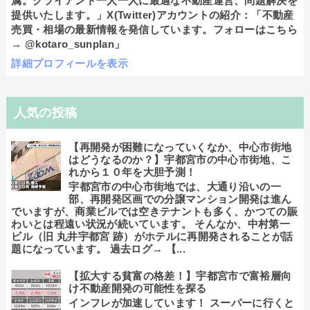
属。クライアント一人一人に最適な不動産運営、問題解決を
提供いたします。」X(Twitter)アカウントの紹介：「不動産
売買・相場の最新情報を発信しています。フォローはこちら
→ @kotaro_sunplan」
詳細プロフィールを表示
人気の投稿
【再開発が困難になっていくなか、中心市街地
はどうなるのか？】宇都宮市の中心市街地、こ
れから１０年を大胆予測！
宇都宮市の中心市街地では、大通り沿いの一
部、再開発区画での分譲マンション開発は進ん
でいますが、商業ビルでは空きテナントも多く、かつての賑
わいとは程遠い状況が続いています。 そんなか、中村第一
ビル（旧 丸井宇都宮 跡）がホテルに再開発されることが話
題になっています。 過去ログ→ 【...
【拡大する貧富の格差！】宇都宮市で富裕層向
け不動産開発の可能性を探る
インフレが加速しています！ スーパーに行くと