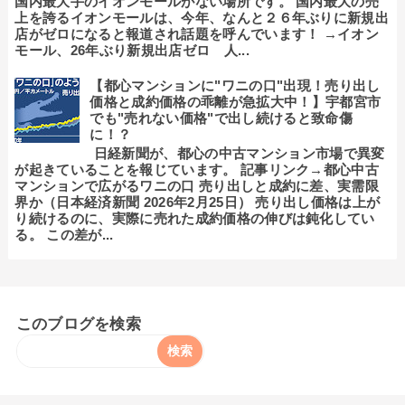
国内最大手のイオンモールがない場所です。 国内最大の売
上を誇るイオンモールは、今年、なんと２６年ぶりに新規出
店がゼロになると報道され話題を呼んでいます！ →イオン
モール、26年ぶり新規出店ゼロ 人...
【都心マンションに"ワニの口"出現！売り出し
価格と成約価格の乖離が急拡大中！】宇都宮市
でも"売れない価格"で出し続けると致命傷
に！？
日経新聞が、都心の中古マンション市場で異変
が起きていることを報じています。 記事リンク→都心中古
マンションで広がるワニの口 売り出しと成約に差、実需限
界か（日本経済新聞 2026年2月25日） 売り出し価格は上が
り続けるのに、実際に売れた成約価格の伸びは鈍化してい
る。 この差が...
このブログを検索