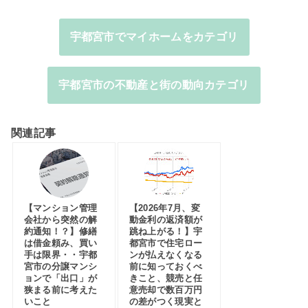
宇都宮市でマイホームをカテゴリ
宇都宮市の不動産と街の動向カテゴリ
関連記事
【マンション管理
【2026年7月、変
会社から突然の解
動金利の返済額が
約通知！？】修繕
跳ね上がる！】宇
は借金頼み、買い
都宮市で住宅ロー
手は限界・・宇都
ンが払えなくなる
宮市の分譲マンシ
前に知っておくべ
ョンで「出口」が
きこと、競売と任
狭まる前に考えた
意売却で数百万円
いこと
の差がつく現実と