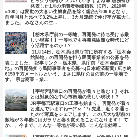
ビックリ価格がつづいていますよね😅 総務省が
発表した1月の消費者物価指数（CPI、2020年
=100）は変動の大きい生鮮食品を除く総合が109.8となり、
前年同月と比べて3.2%上昇し、3カ月連続で伸び率が拡大し
ました。 みなさんの生...
【栃木県庁前の一等地、再開発に待ち受ける厳
しい現実！】一等地でも再開発困難な時代にど
う活用するのか！?
11月14日、栃木県は県庁前に所有する「栃木会
館跡地」の再開発を担う民間事業者の公募を発
表しました。 記事リンク→栃木県、県庁前「栃木会館跡
地」の再開発担う民間事業者を公募へ(日本経済新聞) 広さ約
6150平方メートルという、まさに県庁の目の前の一等地で
す。 県は商業・業...
【宇都宮駅東口の再開発が着々と進む！】それ
とは対象的な中心市街地の悲しい現状！？
JR宇都宮駅東口の工事も始まり、再開発が着々
と進んでいますねー(*´ω｀*) 先週、近くを通っ
たので写真をシェアします。 この広大な駅前の
敷地が３年後にはガラリと姿を変えることになります！ て
か、、今まで、こんな一等地が長い間、こんな非効率...