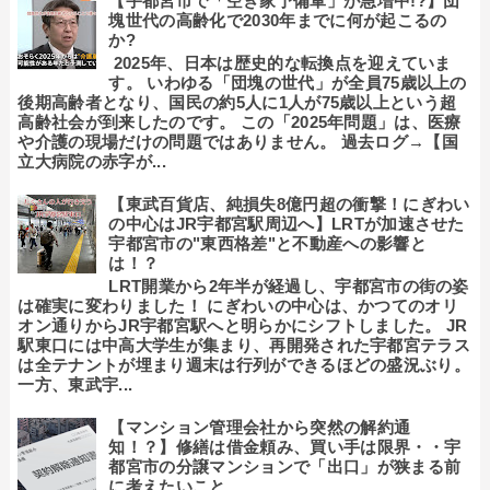
【宇都宮市で「空き家予備軍」が急増中!?】団
塊世代の高齢化で2030年までに何が起こるの
か?
2025年、日本は歴史的な転換点を迎えていま
す。 いわゆる「団塊の世代」が全員75歳以上の
後期高齢者となり、国民の約5人に1人が75歳以上という超
高齢社会が到来したのです。 この「2025年問題」は、医療
や介護の現場だけの問題ではありません。 過去ログ→【国
立大病院の赤字が...
【東武百貨店、純損失8億円超の衝撃！にぎわい
の中心はJR宇都宮駅周辺へ】LRTが加速させた
宇都宮市の"東西格差"と不動産への影響と
は！？
LRT開業から2年半が経過し、宇都宮市の街の姿
は確実に変わりました！ にぎわいの中心は、かつてのオリ
オン通りからJR宇都宮駅へと明らかにシフトしました。 JR
駅東口には中高大学生が集まり、再開発された宇都宮テラス
は全テナントが埋まり週末は行列ができるほどの盛況ぶり。
一方、東武宇...
【マンション管理会社から突然の解約通
知！？】修繕は借金頼み、買い手は限界・・宇
都宮市の分譲マンションで「出口」が狭まる前
に考えたいこと