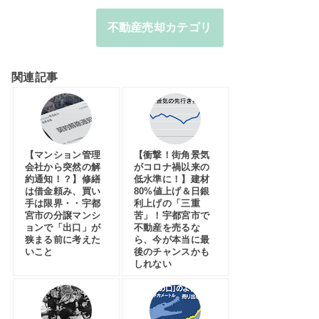
不動産売却カテゴリ
関連記事
【マンション管理
【衝撃！街角景気
会社から突然の解
がコロナ禍以来の
約通知！？】修繕
低水準に！】建材
は借金頼み、買い
80%値上げ＆日銀
手は限界・・宇都
利上げの「三重
宮市の分譲マンシ
苦」！宇都宮市で
ョンで「出口」が
不動産を売るな
狭まる前に考えた
ら、今が本当に最
いこと
後のチャンスかも
しれない