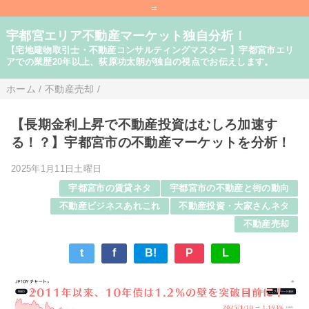
=
宇都宮エリア不動産マーケット独自分析！
【宅地建物取引士・不動産コンサルティングマスター 】宇都宮市エリ
アでの業歴20年以上、荻原功太朗が独自の視点でお伝えします。
ホーム
/
不動産売却
/
【長期金利上昇で不動産投資はむしろ加速す
る！？】宇都宮市の不動産マーケットを分析！
2025年1月11日土曜日
宇都宮市の賃貸ネタ
宇都宮市の不動産と街の動向
不動産ビジネスあれこれ
不動産投資・大家さんネタ
不動産売却
t
f
B!
P
L