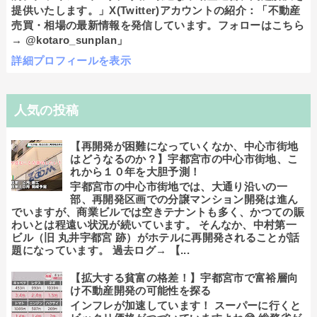
提供いたします。」X(Twitter)アカウントの紹介：「不動産
売買・相場の最新情報を発信しています。フォローはこちら
→ @kotaro_sunplan」
詳細プロフィールを表示
人気の投稿
【再開発が困難になっていくなか、中心市街地
はどうなるのか？】宇都宮市の中心市街地、こ
れから１０年を大胆予測！
宇都宮市の中心市街地では、大通り沿いの一
部、再開発区画での分譲マンション開発は進ん
でいますが、商業ビルでは空きテナントも多く、かつての賑
わいとは程遠い状況が続いています。 そんなか、中村第一
ビル（旧 丸井宇都宮 跡）がホテルに再開発されることが話
題になっています。 過去ログ→ 【...
【拡大する貧富の格差！】宇都宮市で富裕層向
け不動産開発の可能性を探る
インフレが加速しています！ スーパーに行くと