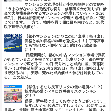
マンションの管理会社が小規模物件との契約を
「うまみがない」と突然打ち切り、修繕積立金が足りずに借
金で大規模修繕をするマンションが急増している・・ 2026
年7月、日本経済新聞がマンション管理の危機を相次いで報
じています。 一方で、物件を買う側に目を向けると、20代
以下世帯の負債が...
【都心マンションに"ワニの口"出現！売り出し
価格と成約価格の乖離が急拡大中！】宇都宮市
でも"売れない価格"で出し続けると致命傷
に！？
日経新聞が、都心の中古マンション市場で異変
が起きていることを報じています。 記事リンク→都心中古
マンションで広がるワニの口 売り出しと成約に差、実需限
界か（日本経済新聞 2026年2月25日） 売り出し価格は上が
り続けるのに、実際に売れた成約価格の伸びは鈍化してい
る。 この差が...
【移住するなら災害リスクの低い場所へ！？】
栃木県の驚くべき自然災害リスクランキン
グ！？
皆様、新年明けましておめでとうございます。
新年はいかがお過ごしでしょうか。 2024年は元
旦早々、北陸に巨大地震が襲ってしまいました。 被害にあ