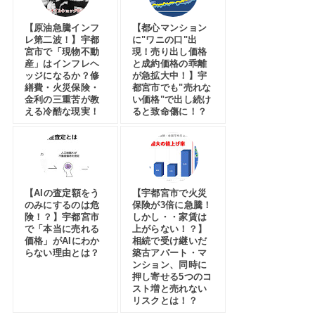
【原油急騰インフ
【都心マンション
レ第二波！】宇都
に"ワニの口"出
宮市で「現物不動
現！売り出し価格
産」はインフレヘ
と成約価格の乖離
ッジになるか？修
が急拡大中！】宇
繕費・火災保険・
都宮市でも"売れな
金利の三重苦が教
い価格"で出し続け
える冷酷な現実！
ると致命傷に！？
【AIの査定額をう
【宇都宮市で火災
のみにするのは危
保険が3倍に急騰！
険！？】宇都宮市
しかし・・家賃は
で「本当に売れる
上がらない！？】
価格」がAIにわか
相続で受け継いだ
らない理由とは？
築古アパート・マ
ンション、同時に
押し寄せる5つのコ
スト増と売れない
リスクとは！？