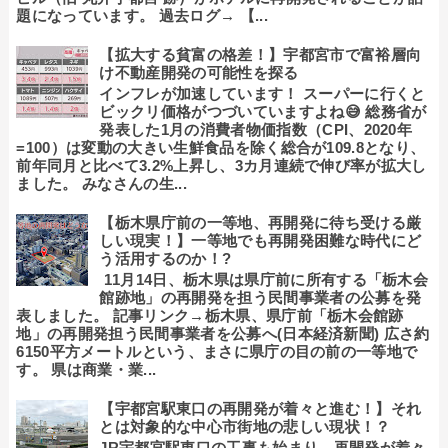
題になっています。 過去ログ→ 【...
【拡大する貧富の格差！】宇都宮市で富裕層向
け不動産開発の可能性を探る
インフレが加速しています！ スーパーに行くと
ビックリ価格がつづいていますよね😅 総務省が
発表した1月の消費者物価指数（CPI、2020年
=100）は変動の大きい生鮮食品を除く総合が109.8となり、
前年同月と比べて3.2%上昇し、3カ月連続で伸び率が拡大し
ました。 みなさんの生...
【栃木県庁前の一等地、再開発に待ち受ける厳
しい現実！】一等地でも再開発困難な時代にど
う活用するのか！?
11月14日、栃木県は県庁前に所有する「栃木会
館跡地」の再開発を担う民間事業者の公募を発
表しました。 記事リンク→栃木県、県庁前「栃木会館跡
地」の再開発担う民間事業者を公募へ(日本経済新聞) 広さ約
6150平方メートルという、まさに県庁の目の前の一等地で
す。 県は商業・業...
【宇都宮駅東口の再開発が着々と進む！】それ
とは対象的な中心市街地の悲しい現状！？
JR宇都宮駅東口の工事も始まり、再開発が着々