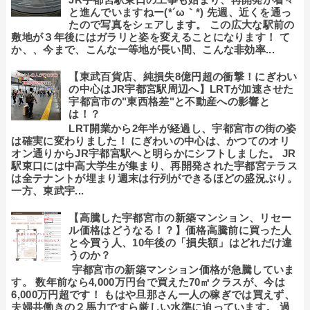
と進んでいますねー(*´ω｀*) 先週、近くを通っ
たので写真をシェアします。 この広大な駅前の
敷地が３年後にはガラリと姿を変えることになります！ て
か、、今まで、こんな一等地が長い間、こんな非効率...
【東武百貨店、純損失8億円超の衝撃！にぎわい
の中心はJR宇都宮駅周辺へ】LRTが加速させた
宇都宮市の"東西格差"と不動産への影響と
は！？
LRT開業から2年半が経過し、宇都宮市の街の姿
は確実に変わりました！ にぎわいの中心は、かつてのオリ
オン通りからJR宇都宮駅へと明らかにシフトしました。 JR
駅東口には中高大学生が集まり、再開発された宇都宮テラス
は全テナントが埋まり週末は行列ができるほどの盛況ぶり。
一方、東武宇...
【高騰した宇都宮市の新築マンション、リセー
ル価格はどうなる！？】価格高騰前に買った人
と今買う人、10年後の「損失額」はどれだけ違
うのか？
宇都宮市の新築マンション価格が急騰していま
す。 数年前なら4,000万円台で買えた70㎡クラスが、今は
6,000万円超です！ もはや旦那さん一人の稼ぎでは買えず、
夫婦共働きの２馬力ですら厳しい水準に迫っています。 過