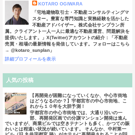
KOTARO OGIWARA
「宅地建物取引士・不動産コンサルティングマ
スター。豊富な専門知識と実務経験を活かした
不動産アドバイザー。株式会社サンプラン所
属。クライアント一人一人に最適な不動産運営、問題解決を
提供いたします。」X(Twitter)アカウントの紹介：「不動産
売買・相場の最新情報を発信しています。フォローはこちら
→ @kotaro_sunplan」
詳細プロフィールを表示
人気の投稿
【再開発が困難になっていくなか、中心市街地
はどうなるのか？】宇都宮市の中心市街地、こ
れから１０年を大胆予測！
宇都宮市の中心市街地では、大通り沿いの一
部、再開発区画での分譲マンション開発は進ん
でいますが、商業ビルでは空きテナントも多く、かつての賑
わいとは程遠い状況が続いています。 そんなか、中村第一
ビル（旧 丸井宇都宮 跡）がホテルに再開発されることが話