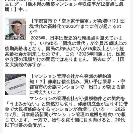
去ログ→【栃木県の新築マンション年収倍率が12倍超に急
騰！】中...
【宇都宮市で「空き家予備軍」が急増中!?】団
塊世代の高齢化で2030年までに何が起こるの
か?
2025年、日本は歴史的な転換点を迎えていま
す。 いわゆる「団塊の世代」が全員75歳以上の
後期高齢者となり、国民の約5人に1人が75歳以上という超
高齢社会が到来したのです。 この「2025年問題」は、医療
や介護の現場だけの問題ではありません。 過去ログ→【国
立大病院の赤字が...
【マンション管理会社から突然の解約通
知！？】修繕は借金頼み、買い手は限界・・宇
都宮市の分譲マンションで「出口」が狭まる前
に考えたいこと
マンションの管理会社が小規模物件との契約を
「うまみがない」と突然打ち切り、修繕積立金が足りずに借
金で大規模修繕をするマンションが急増している・・ 2026
年7月、日本経済新聞がマンション管理の危機を相次いで報
じています。 一方で、物件を買う側に目を向けると、20代
以下世帯の負債が...