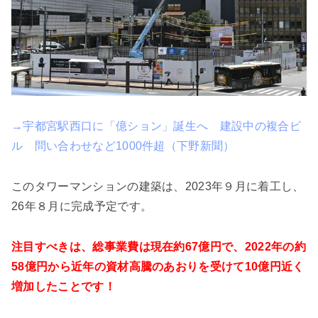
→宇都宮駅西口に「億ション」誕生へ 建設中の複合ビ
ル 問い合わせなど1000件超（下野新聞）
このタワーマンションの建築は、2023年９月に着工し、
26年８月に完成予定です。
注目すべきは、総事業費は現在約67億円で、2022年の約
58億円から近年の資材高騰のあおりを受けて10億円近く
増加したことです！