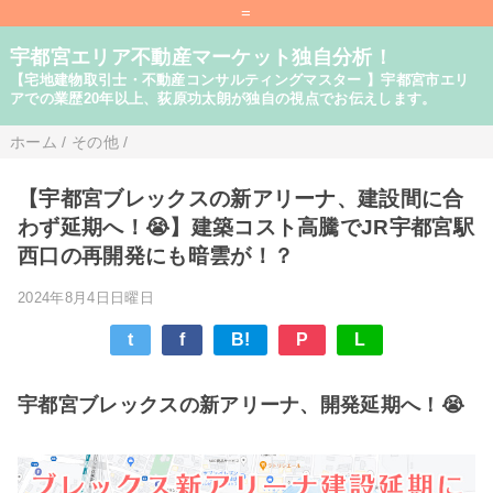
=
宇都宮エリア不動産マーケット独自分析！
【宅地建物取引士・不動産コンサルティングマスター 】宇都宮市エリ
アでの業歴20年以上、荻原功太朗が独自の視点でお伝えします。
ホーム
/
その他
/
【宇都宮ブレックスの新アリーナ、建設間に合
わず延期へ！😭】建築コスト高騰でJR宇都宮駅
西口の再開発にも暗雲が！？
2024年8月4日日曜日
t
f
B!
P
L
宇都宮ブレックスの新アリーナ、開発延期へ！😭