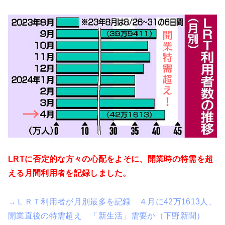
LRTに否定的な方々の心配をよそに、開業時の特需を超
える月間利用者を記録しました。
→ＬＲＴ利用者が月別最多を記録 ４月に42万1613人、
開業直後の特需超え 「新生活」需要か（下野新聞）