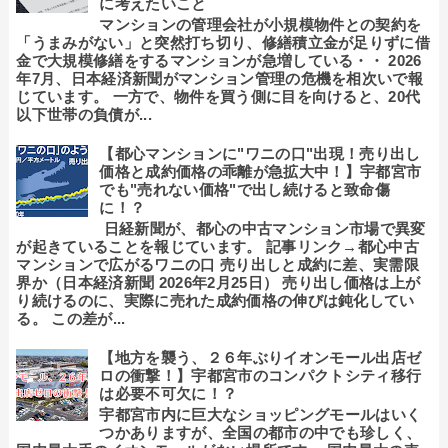
に考えたいこと
マンションの管理会社が小規模物件との契約を
「うまみがない」と突然打ち切り、修繕積立金が足りずに借
金で大規模修繕をするマンションが急増している・・ 2026
年7月、日本経済新聞がマンション管理の危機を相次いで報
じています。 一方で、物件を買う側に目を向けると、20代
以下世帯の負債が...
【都心マンションに"ワニの口"出現！売り出し
価格と成約価格の乖離が急拡大中！】宇都宮市
でも"売れない価格"で出し続けると致命傷
に！？
日経新聞が、都心の中古マンション市場で異変
が起きていることを報じています。 記事リンク→都心中古
マンションで広がるワニの口 売り出しと成約に差、実需限
界か（日本経済新聞 2026年2月25日） 売り出し価格は上が
り続けるのに、実際に売れた成約価格の伸びは鈍化してい
る。 この差が...
【地方を襲う、２６年ぶりイオンモール出店ゼ
ロの衝撃！】宇都宮市のコンパクトシティ移行
は必要不可欠に！？
宇都宮市内に巨大なショッピングモールはいく
つかありますが、全国の都市の中でも珍しく、