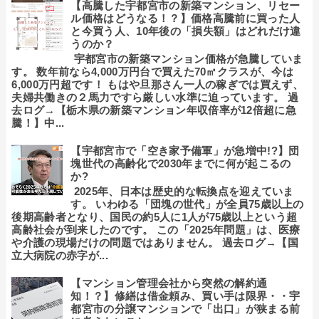
【高騰した宇都宮市の新築マンション、リセー
ル価格はどうなる！？】価格高騰前に買った人
と今買う人、10年後の「損失額」はどれだけ違
うのか？
宇都宮市の新築マンション価格が急騰していま
す。 数年前なら4,000万円台で買えた70㎡クラスが、今は
6,000万円超です！ もはや旦那さん一人の稼ぎでは買えず、
夫婦共働きの２馬力ですら厳しい水準に迫っています。 過
去ログ→【栃木県の新築マンション年収倍率が12倍超に急
騰！】中...
【宇都宮市で「空き家予備軍」が急増中!?】団
塊世代の高齢化で2030年までに何が起こるの
か?
2025年、日本は歴史的な転換点を迎えていま
す。 いわゆる「団塊の世代」が全員75歳以上の
後期高齢者となり、国民の約5人に1人が75歳以上という超
高齢社会が到来したのです。 この「2025年問題」は、医療
や介護の現場だけの問題ではありません。 過去ログ→【国
立大病院の赤字が...
【マンション管理会社から突然の解約通
知！？】修繕は借金頼み、買い手は限界・・宇
都宮市の分譲マンションで「出口」が狭まる前