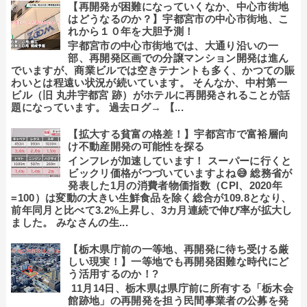
【再開発が困難になっていくなか、中心市街地
はどうなるのか？】宇都宮市の中心市街地、こ
れから１０年を大胆予測！
宇都宮市の中心市街地では、大通り沿いの一
部、再開発区画での分譲マンション開発は進ん
でいますが、商業ビルでは空きテナントも多く、かつての賑
わいとは程遠い状況が続いています。 そんなか、中村第一
ビル（旧 丸井宇都宮 跡）がホテルに再開発されることが話
題になっています。 過去ログ→ 【...
【拡大する貧富の格差！】宇都宮市で富裕層向
け不動産開発の可能性を探る
インフレが加速しています！ スーパーに行くと
ビックリ価格がつづいていますよね😅 総務省が
発表した1月の消費者物価指数（CPI、2020年
=100）は変動の大きい生鮮食品を除く総合が109.8となり、
前年同月と比べて3.2%上昇し、3カ月連続で伸び率が拡大し
ました。 みなさんの生...
【栃木県庁前の一等地、再開発に待ち受ける厳
しい現実！】一等地でも再開発困難な時代にど
う活用するのか！?
11月14日、栃木県は県庁前に所有する「栃木会
館跡地」の再開発を担う民間事業者の公募を発