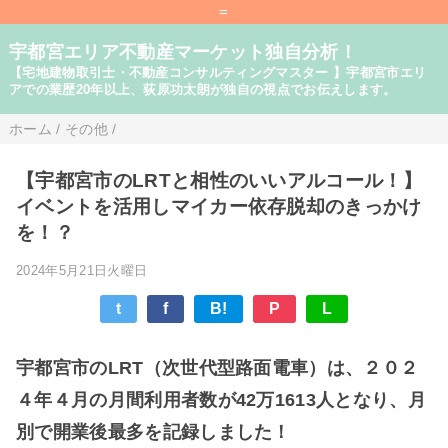
=
宇都宮エリア不動産マーケット独自分析！
【宅地建物取引士・不動産コンサルティングマスター 】宇都宮市エリ
アでの業歴20年以上、荻原功太朗が独自の視点でお伝えします。
ホーム
/
その他
/
【宇都宮市のLRTと相性のいいアルコール！】
イベントを活用しマイカー依存脱却のきっかけ
を！？
2024年5月21日火曜日
t
f
B!
P
L
宇都宮市のLRT（次世代型路面電車）は、２０２
４年４月の月間利用者数が42万1613人となり、月
別で開業後最多を記録しました！