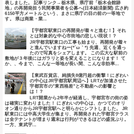
表しました。 記事リンク→栃木県、県庁前「栃木会館跡
地」の再開発担う民間事業者を公募へ(日本経済新聞) 広さ約
6150平方メートルという、まさに県庁の目の前の一等地で
す。 県は商業・業...
【宇都宮駅東口の再開発が着々と進む！】それ
とは対象的な中心市街地の悲しい現状！？
JR宇都宮駅東口の工事も始まり、再開発が着々
と進んでいますねー(*´ω｀*) 先週、近くを通っ
たので写真をシェアします。 この広大な駅前の
敷地が３年後にはガラリと姿を変えることになります！ て
か、、今まで、こんな一等地が長い間、こんな非効率...
【東武百貨店、純損失8億円超の衝撃！にぎわい
の中心はJR宇都宮駅周辺へ】LRTが加速させた
宇都宮市の"東西格差"と不動産への影響と
は！？
LRT開業から2年半が経過し、宇都宮市の街の姿
は確実に変わりました！ にぎわいの中心は、かつてのオリ
オン通りからJR宇都宮駅へと明らかにシフトしました。 JR
駅東口には中高大学生が集まり、再開発された宇都宮テラス
は全テナントが埋まり週末は行列ができるほどの盛況ぶり。
一方、東武宇...