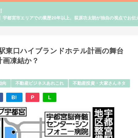
！
】宇都宮市エリアでの業歴20年以上、荻原功太朗が独自の視点でお伝
宮駅東口ハイブランドホテル計画の舞台
計画凍結か？
動向
不動産ビジネスあれこれ
不動産投資・大家さんネタ
B!
P
L