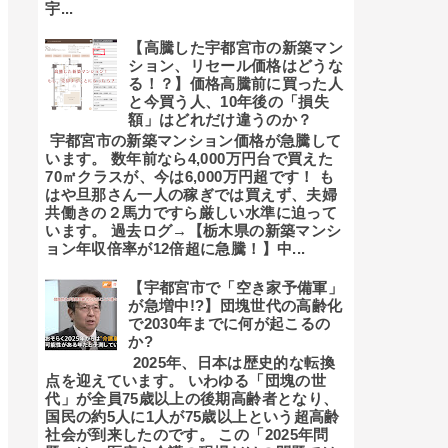
宇...
【高騰した宇都宮市の新築マン
ション、リセール価格はどうな
る！？】価格高騰前に買った人
と今買う人、10年後の「損失
額」はどれだけ違うのか？
宇都宮市の新築マンション価格が急騰して
います。 数年前なら4,000万円台で買えた
70㎡クラスが、今は6,000万円超です！ も
はや旦那さん一人の稼ぎでは買えず、夫婦
共働きの２馬力ですら厳しい水準に迫って
います。 過去ログ→【栃木県の新築マンシ
ョン年収倍率が12倍超に急騰！】中...
【宇都宮市で「空き家予備軍」
が急増中!?】団塊世代の高齢化
で2030年までに何が起こるの
か?
2025年、日本は歴史的な転換
点を迎えています。 いわゆる「団塊の世
代」が全員75歳以上の後期高齢者となり、
国民の約5人に1人が75歳以上という超高齢
社会が到来したのです。 この「2025年問