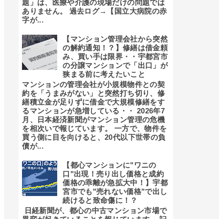
題」は、医療や介護の現場だけの問題では
ありません。 過去ログ→【国立大病院の赤
字が...
【マンション管理会社から突然
の解約通知！？】修繕は借金頼
み、買い手は限界・・宇都宮市
の分譲マンションで「出口」が
狭まる前に考えたいこと
マンションの管理会社が小規模物件との契
約を「うまみがない」と突然打ち切り、修
繕積立金が足りずに借金で大規模修繕をす
るマンションが急増している・・ 2026年7
月、日本経済新聞がマンション管理の危機
を相次いで報じています。 一方で、物件を
買う側に目を向けると、20代以下世帯の負
債が...
【都心マンションに"ワニの
口"出現！売り出し価格と成約
価格の乖離が急拡大中！】宇都
宮市でも"売れない価格"で出し
続けると致命傷に！？
日経新聞が、都心の中古マンション市場で