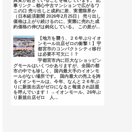
異変が起きていることを報じています。 記
事リンク→都心中古マンションで広がるワ
ニの口 売り出しと成約に差、実需限界か
（日本経済新聞 2026年2月25日） 売り出し
価格は上がり続けるのに、実際に売れた成
約価格の伸びは鈍化している。 この差が...
【地方を襲う、２６年ぶりイオ
ンモール出店ゼロの衝撃！】宇
都宮市のコンパクトシティ移行
は必要不可欠に！？
宇都宮市内に巨大なショッピン
グモールはいくつかありますが、全国の都
市の中でも珍しく、国内最大手のイオンモ
ールがない場所です。 国内最大の売上を誇
るイオンモールは、今年、なんと２６年ぶ
りに新規出店がゼロになると報道され話題
を呼んでいます！ →イオンモール、26年ぶ
り新規出店ゼロ 人...