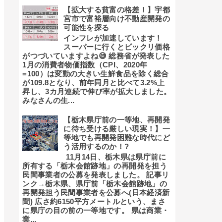
【拡大する貧富の格差！】宇都
宮市で富裕層向け不動産開発の
可能性を探る
インフレが加速しています！
スーパーに行くとビックリ価格
がつづいていますよね😅 総務省が発表した
1月の消費者物価指数（CPI、2020年
=100）は変動の大きい生鮮食品を除く総合
が109.8となり、前年同月と比べて3.2%上
昇し、3カ月連続で伸び率が拡大しました。
みなさんの生...
【栃木県庁前の一等地、再開発
に待ち受ける厳しい現実！】一
等地でも再開発困難な時代にど
う活用するのか！?
11月14日、栃木県は県庁前に
所有する「栃木会館跡地」の再開発を担う
民間事業者の公募を発表しました。 記事リ
ンク→栃木県、県庁前「栃木会館跡地」の
再開発担う民間事業者を公募へ(日本経済新
聞) 広さ約6150平方メートルという、まさ
に県庁の目の前の一等地です。 県は商業・
業...