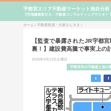
宇都宮エリア不動産マーケット独自分析
【宅地建物取引士・不動産コンサルティングマスター 
ホーム
/
不動産投資・大家さんネタ
/
【監査で暴露されたJR宇都
裏！】建設費高騰で事実上の
2025年9月13日土曜日
宇都宮市の不動産と街の
t
f