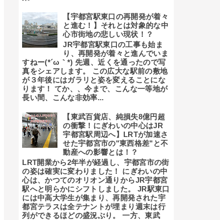
【宇都宮駅東口の再開発が着々
と進む！】それとは対象的な中
心市街地の悲しい現状！？
JR宇都宮駅東口の工事も始ま
り、再開発が着々と進んでいま
すねー(*´ω｀*) 先週、近くを通ったので写
真をシェアします。 この広大な駅前の敷地
が３年後にはガラリと姿を変えることにな
ります！ てか、、今まで、こんな一等地が
長い間、こんな非効率...
【東武百貨店、純損失8億円超
の衝撃！にぎわいの中心はJR
宇都宮駅周辺へ】LRTが加速さ
せた宇都宮市の"東西格差"と不
動産への影響とは！？
LRT開業から2年半が経過し、宇都宮市の街
の姿は確実に変わりました！ にぎわいの中
心は、かつてのオリオン通りからJR宇都宮
駅へと明らかにシフトしました。 JR駅東口
には中高大学生が集まり、再開発された宇
都宮テラスは全テナントが埋まり週末は行
列ができるほどの盛況ぶり。 一方、東武