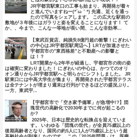
JR宇都宮駅東口の工事も始まり、再開発が着々
と進んでいますねー(*´ω｀*) 先週、近くを通っ
たので写真をシェアします。 この広大な駅前の
敷地が３年後にはガラリと姿を変えることになります！ て
か、、今まで、こんな一等地が長い間、こんな非効率...
【東武百貨店、純損失8億円超の衝撃！にぎわい
の中心はJR宇都宮駅周辺へ】LRTが加速させた
宇都宮市の"東西格差"と不動産への影響と
は！？
LRT開業から2年半が経過し、宇都宮市の街の姿
は確実に変わりました！ にぎわいの中心は、かつてのオリ
オン通りからJR宇都宮駅へと明らかにシフトしました。 JR
駅東口には中高大学生が集まり、再開発された宇都宮テラス
は全テナントが埋まり週末は行列ができるほどの盛況ぶり。
一方、東武宇...
【宇都宮市で「空き家予備軍」が急増中!?】団
塊世代の高齢化で2030年までに何が起こるの
か?
2025年、日本は歴史的な転換点を迎えていま
す。 いわゆる「団塊の世代」が全員75歳以上の
後期高齢者となり、国民の約5人に1人が75歳以上という超
高齢社会が到来したのです。 この「2025年問題」は、医療