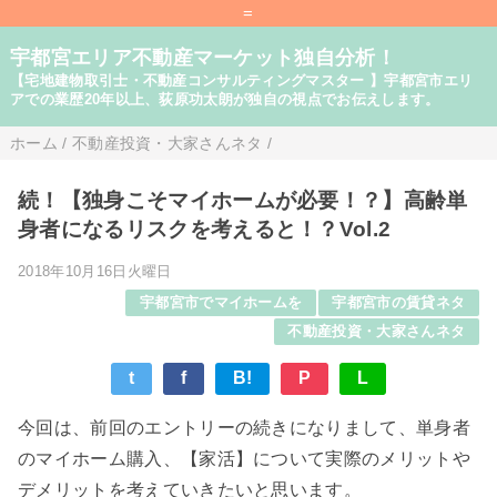
=
宇都宮エリア不動産マーケット独自分析！
【宅地建物取引士・不動産コンサルティングマスター 】宇都宮市エリ
アでの業歴20年以上、荻原功太朗が独自の視点でお伝えします。
ホーム
/
不動産投資・大家さんネタ
/
続！【独身こそマイホームが必要！？】高齢単
身者になるリスクを考えると！？Vol.2
2018年10月16日火曜日
宇都宮市でマイホームを
宇都宮市の賃貸ネタ
不動産投資・大家さんネタ
t
f
B!
P
L
今回は、前回のエントリーの続きになりまして、単身者
のマイホーム購入、【家活】について実際のメリットや
デメリットを考えていきたいと思います。