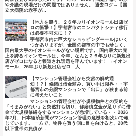
や介護の現場だけの問題ではありません。 過去ログ→【国
立大病院の赤字が...
【地方を襲う、２６年ぶりイオンモール出店ゼ
ロの衝撃！】宇都宮市のコンパクトシティ移行
は必要不可欠に！？
宇都宮市内に巨大なショッピングモールはいく
つかありますが、全国の都市の中でも珍しく、
国内最大手のイオンモールがない場所です。 国内最大の売
上を誇るイオンモールは、今年、なんと２６年ぶりに新規出
店がゼロになると報道され話題を呼んでいます！ →イオン
モール、26年ぶり新規出店ゼロ 人...
【マンション管理会社から突然の解約通
知！？】修繕は借金頼み、買い手は限界・・宇
都宮市の分譲マンションで「出口」が狭まる前
に考えたいこと
マンションの管理会社が小規模物件との契約を
「うまみがない」と突然打ち切り、修繕積立金が足りずに借
金で大規模修繕をするマンションが急増している・・ 2026
年7月、日本経済新聞がマンション管理の危機を相次いで報
じています。 一方で、物件を買う側に目を向けると、20代
以下世帯の負債が...