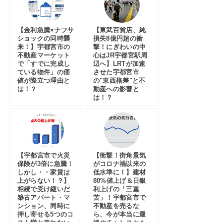
【金利急騰×ナフサ
【東武百貨店、純
ショックの同時襲
損失8億円超の衝
来！】宇都宮市の
撃！にぎわいの中
不動産マーケット
心はJR宇都宮駅周
で「すでに完成し
辺へ】LRTが加速
ている物件」の価
させた宇都宮市
値が際立つ理由と
の"東西格差"と不
は！？
動産への影響と
は！？
【宇都宮市で火災
【衝撃！街角景気
保険が3倍に急騰！
がコロナ禍以来の
しかし・・家賃は
低水準に！】建材
上がらない！？】
80%値上げ＆日銀
相続で受け継いだ
利上げの「三重
築古アパート・マ
苦」！宇都宮市で
ンション、同時に
不動産を売るな
押し寄せる5つのコ
ら、今が本当に最