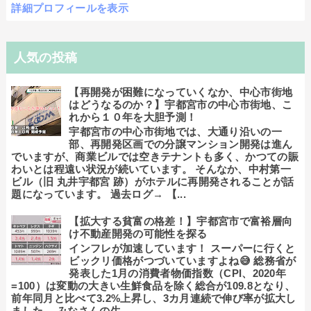
詳細プロフィールを表示
人気の投稿
【再開発が困難になっていくなか、中心市街地
はどうなるのか？】宇都宮市の中心市街地、こ
れから１０年を大胆予測！
宇都宮市の中心市街地では、大通り沿いの一
部、再開発区画での分譲マンション開発は進ん
でいますが、商業ビルでは空きテナントも多く、かつての賑
わいとは程遠い状況が続いています。 そんなか、中村第一
ビル（旧 丸井宇都宮 跡）がホテルに再開発されることが話
題になっています。 過去ログ→ 【...
【拡大する貧富の格差！】宇都宮市で富裕層向
け不動産開発の可能性を探る
インフレが加速しています！ スーパーに行くと
ビックリ価格がつづいていますよね😅 総務省が
発表した1月の消費者物価指数（CPI、2020年
=100）は変動の大きい生鮮食品を除く総合が109.8となり、
前年同月と比べて3.2%上昇し、3カ月連続で伸び率が拡大し
ました。 みなさんの生...