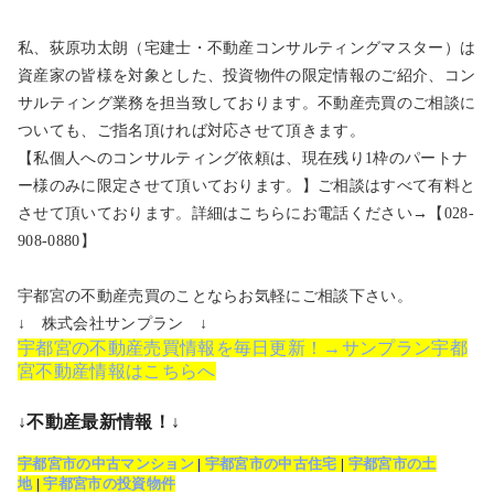
私、荻原功太朗（宅建士・不動産コンサルティングマスター）は
資産家の皆様を対象とした、投資物件の限定情報のご紹介、コン
サルティング業務を担当致しております。不動産売買のご相談に
ついても、ご指名頂ければ対応させて頂きます。
【私個人へのコンサルティング依頼は、現在残り1枠のパートナ
ー様のみに限定させて頂いております。】ご相談はすべて有料と
させて頂いております。詳細はこちらにお電話ください→【028-
908-0880】
宇都宮の不動産売買のことならお気軽にご相談下さい。
↓ 株式会社サンプラン ↓
宇都宮の不動産売買情報を毎日更新！→サンプラン宇都
宮不動産情報はこちらへ
↓不動産最新情報！↓
宇都宮市の中古マンション
|
宇都宮市の中古住宅
|
宇都宮市の土
地
|
宇都宮市の投資物件