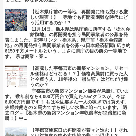
【栃木県庁前の一等地、再開発に待ち受ける厳
しい現実！】一等地でも再開発困難な時代にど
う活用するのか！?
11月14日、栃木県は県庁前に所有する「栃木会
館跡地」の再開発を担う民間事業者の公募を発
表しました。 記事リンク→栃木県、県庁前「栃木会館跡
地」の再開発担う民間事業者を公募へ(日本経済新聞) 広さ約
6150平方メートルという、まさに県庁の目の前の一等地で
す。 県は商業・業...
【高騰した宇都宮市の新築マンション、リセー
ル価格はどうなる！？】価格高騰前に買った人
と今買う人、10年後の「損失額」はどれだけ違
うのか？
宇都宮市の新築マンション価格が急騰していま
す。 数年前なら4,000万円台で買えた70㎡クラスが、今は
6,000万円超です！ もはや旦那さん一人の稼ぎでは買えず、
夫婦共働きの２馬力ですら厳しい水準に迫っています。 過
去ログ→【栃木県の新築マンション年収倍率が12倍超に急
騰！】中...
【宇都宮駅東口の再開発が着々と進む！】それ
とは対象的な中心市街地の悲しい現状！？