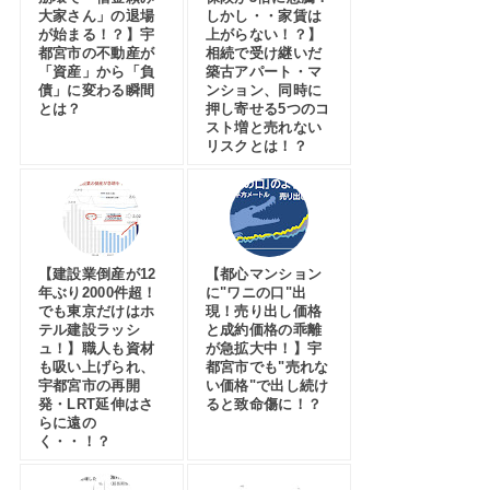
大家さん」の退場
しかし・・家賃は
が始まる！？】宇
上がらない！？】
都宮市の不動産が
相続で受け継いだ
「資産」から「負
築古アパート・マ
債」に変わる瞬間
ンション、同時に
とは？
押し寄せる5つのコ
スト増と売れない
リスクとは！？
【建設業倒産が12
【都心マンション
年ぶり2000件超！
に"ワニの口"出
でも東京だけはホ
現！売り出し価格
テル建設ラッシ
と成約価格の乖離
ュ！】職人も資材
が急拡大中！】宇
も吸い上げられ、
都宮市でも"売れな
宇都宮市の再開
い価格"で出し続け
発・LRT延伸はさ
ると致命傷に！？
らに遠の
く・・！？