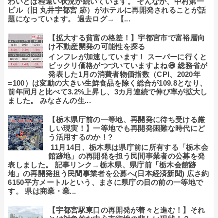
わいとは程遠い状況が続いています。 そんなか、中村第一
ビル（旧 丸井宇都宮 跡）がホテルに再開発されることが話
題になっています。 過去ログ→ 【...
【拡大する貧富の格差！】宇都宮市で富裕層向
け不動産開発の可能性を探る
インフレが加速しています！ スーパーに行くと
ビックリ価格がつづいていますよね😅 総務省が
発表した1月の消費者物価指数（CPI、2020年
=100）は変動の大きい生鮮食品を除く総合が109.8となり、
前年同月と比べて3.2%上昇し、3カ月連続で伸び率が拡大し
ました。 みなさんの生...
【栃木県庁前の一等地、再開発に待ち受ける厳
しい現実！】一等地でも再開発困難な時代にど
う活用するのか！?
11月14日、栃木県は県庁前に所有する「栃木会
館跡地」の再開発を担う民間事業者の公募を発
表しました。 記事リンク→栃木県、県庁前「栃木会館跡
地」の再開発担う民間事業者を公募へ(日本経済新聞) 広さ約
6150平方メートルという、まさに県庁の目の前の一等地で
す。 県は商業・業...
【宇都宮駅東口の再開発が着々と進む！】それ