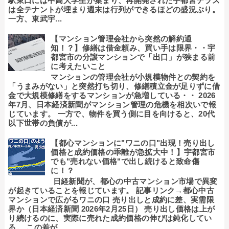
駅東口には中高大学生が集まり、再開発された宇都宮テラス
は全テナントが埋まり週末は行列ができるほどの盛況ぶり。
一方、東武宇...
【マンション管理会社から突然の解約通
知！？】修繕は借金頼み、買い手は限界・・宇
都宮市の分譲マンションで「出口」が狭まる前
に考えたいこと
マンションの管理会社が小規模物件との契約を
「うまみがない」と突然打ち切り、修繕積立金が足りずに借
金で大規模修繕をするマンションが急増している・・ 2026
年7月、日本経済新聞がマンション管理の危機を相次いで報
じています。 一方で、物件を買う側に目を向けると、20代
以下世帯の負債が...
【都心マンションに"ワニの口"出現！売り出し
価格と成約価格の乖離が急拡大中！】宇都宮市
でも"売れない価格"で出し続けると致命傷
に！？
日経新聞が、都心の中古マンション市場で異変
が起きていることを報じています。 記事リンク→都心中古
マンションで広がるワニの口 売り出しと成約に差、実需限
界か（日本経済新聞 2026年2月25日） 売り出し価格は上が
り続けるのに、実際に売れた成約価格の伸びは鈍化してい
る。 この差が...