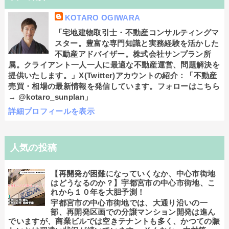
KOTARO OGIWARA
「宅地建物取引士・不動産コンサルティングマ
スター。豊富な専門知識と実務経験を活かした
不動産アドバイザー。株式会社サンプラン所
属。クライアント一人一人に最適な不動産運営、問題解決を
提供いたします。」X(Twitter)アカウントの紹介：「不動産
売買・相場の最新情報を発信しています。フォローはこちら
→ @kotaro_sunplan」
詳細プロフィールを表示
人気の投稿
【再開発が困難になっていくなか、中心市街地
はどうなるのか？】宇都宮市の中心市街地、こ
れから１０年を大胆予測！
宇都宮市の中心市街地では、大通り沿いの一
部、再開発区画での分譲マンション開発は進ん
でいますが、商業ビルでは空きテナントも多く、かつての賑