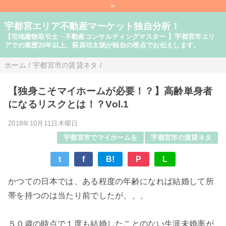
=
宇都宮エリア不動産マーケット独自分析！
【宅地建物取引士・不動産コンサルティングマスター 】宇都宮市エリ
アでの業歴20年以上、荻原功太朗が独自の視点でお伝えします。
ホーム
/
宇都宮市の賃貸ネタ
/
【独身こそマイホームが必要！？】高齢単身者
になるリスクとは！？Vol.1
2018年10月11日木曜日
宇都宮市でマイホームを
宇都宮市の賃貸ネタ
t
f
B!
P
L
かつての日本では、ある程度の年齢になれば結婚して所
帯を持つのは当たり前でしたが、、、
５０歳の時点で１度も結婚したことのない生涯未婚率が