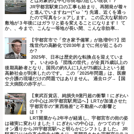
とは対象的な中心市街地の悲しい現状！？
JR宇都宮駅東口の工事も始まり、再開発が着々
と進んでいますねー(*´ω｀*) 先週、近くを通っ
たので写真をシェアします。 この広大な駅前の
敷地が３年後にはガラリと姿を変えることになります！ て
か、、今まで、こんな一等地が長い間、こんな非効率...
【宇都宮市で「空き家予備軍」が急増中!?】団
塊世代の高齢化で2030年までに何が起こるの
か?
2025年、日本は歴史的な転換点を迎えていま
す。 いわゆる「団塊の世代」が全員75歳以上の
後期高齢者となり、国民の約5人に1人が75歳以上という超
高齢社会が到来したのです。 この「2025年問題」は、医療
や介護の現場だけの問題ではありません。 過去ログ→【国
立大病院の赤字が...
【東武百貨店、純損失8億円超の衝撃！にぎわい
の中心はJR宇都宮駅周辺へ】LRTが加速させた
宇都宮市の"東西格差"と不動産への影響と
は！？
LRT開業から2年半が経過し、宇都宮市の街の姿
は確実に変わりました！ にぎわいの中心は、かつてのオリ
オン通りからJR宇都宮駅へと明らかにシフトしました。 JR