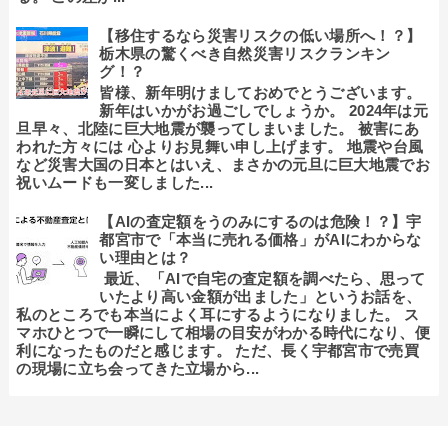
【移住するなら災害リスクの低い場所へ！？】
栃木県の驚くべき自然災害リスクランキン
グ！？
皆様、新年明けましておめでとうございます。
新年はいかがお過ごしでしょうか。 2024年は元
旦早々、北陸に巨大地震が襲ってしまいました。 被害にあ
われた方々には 心よりお見舞い申し上げます。 地震や台風
など災害大国の日本とはいえ、まさかの元旦に巨大地震でお
祝いムードも一変しました...
【AIの査定額をうのみにするのは危険！？】宇
都宮市で「本当に売れる価格」がAIにわからな
い理由とは？
最近、「AIで自宅の査定額を調べたら、思って
いたより高い金額が出ました」というお話を、
私のところでも本当によく耳にするようになりました。 ス
マホひとつで一瞬にして相場の目安がわかる時代になり、便
利になったものだと感じます。 ただ、長く宇都宮市で売買
の現場に立ち会ってきた立場から...