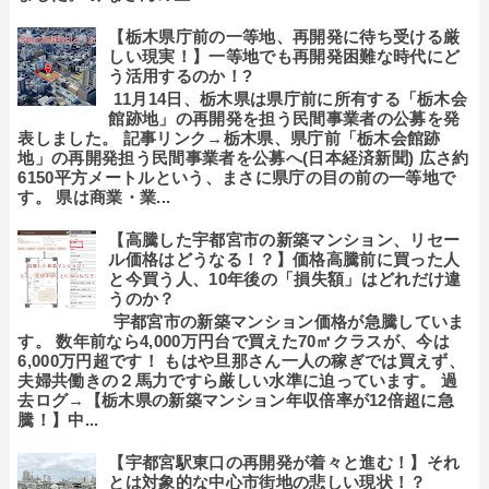
【栃木県庁前の一等地、再開発に待ち受ける厳
しい現実！】一等地でも再開発困難な時代にど
う活用するのか！?
11月14日、栃木県は県庁前に所有する「栃木会
館跡地」の再開発を担う民間事業者の公募を発
表しました。 記事リンク→栃木県、県庁前「栃木会館跡
地」の再開発担う民間事業者を公募へ(日本経済新聞) 広さ約
6150平方メートルという、まさに県庁の目の前の一等地で
す。 県は商業・業...
【高騰した宇都宮市の新築マンション、リセー
ル価格はどうなる！？】価格高騰前に買った人
と今買う人、10年後の「損失額」はどれだけ違
うのか？
宇都宮市の新築マンション価格が急騰していま
す。 数年前なら4,000万円台で買えた70㎡クラスが、今は
6,000万円超です！ もはや旦那さん一人の稼ぎでは買えず、
夫婦共働きの２馬力ですら厳しい水準に迫っています。 過
去ログ→【栃木県の新築マンション年収倍率が12倍超に急
騰！】中...
【宇都宮駅東口の再開発が着々と進む！】それ
とは対象的な中心市街地の悲しい現状！？