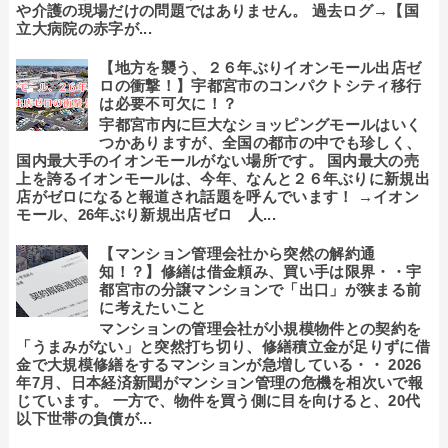
や介護の現場だけの問題ではありません。 過去ログ→【国
立大病院の赤字が...
【地方を襲う、２６年ぶりイオンモール出店ゼ
ロの衝撃！】宇都宮市のコンパクトシティ移行
は必要不可欠に！？
宇都宮市内に巨大なショッピングモールはいく
つかありますが、全国の都市の中でも珍しく、
国内最大手のイオンモールがない場所です。 国内最大の売
上を誇るイオンモールは、今年、なんと２６年ぶりに新規出
店がゼロになると報道され話題を呼んでいます！ →イオン
モール、26年ぶり新規出店ゼロ 人...
【マンション管理会社から突然の解約通
知！？】修繕は借金頼み、買い手は限界・・宇
都宮市の分譲マンションで「出口」が狭まる前
に考えたいこと
マンションの管理会社が小規模物件との契約を
「うまみがない」と突然打ち切り、修繕積立金が足りずに借
金で大規模修繕をするマンションが急増している・・ 2026
年7月、日本経済新聞がマンション管理の危機を相次いで報
じています。 一方で、物件を買う側に目を向けると、20代
以下世帯の負債が...