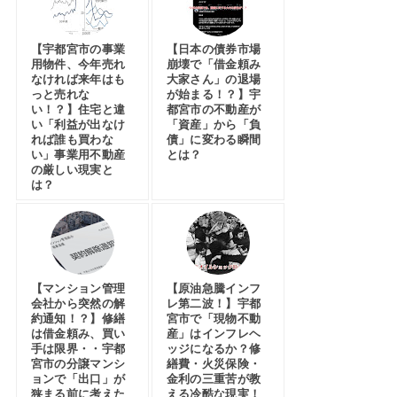
【宇都宮市の事業
【日本の債券市場
用物件、今年売れ
崩壊で「借金頼み
なければ来年はも
大家さん」の退場
っと売れな
が始まる！？】宇
い！？】住宅と違
都宮市の不動産が
い「利益が出なけ
「資産」から「負
れば誰も買わな
債」に変わる瞬間
い」事業用不動産
とは？
の厳しい現実と
は？
【マンション管理
【原油急騰インフ
会社から突然の解
レ第二波！】宇都
約通知！？】修繕
宮市で「現物不動
は借金頼み、買い
産」はインフレヘ
手は限界・・宇都
ッジになるか？修
宮市の分譲マンシ
繕費・火災保険・
ョンで「出口」が
金利の三重苦が教
狭まる前に考えた
える冷酷な現実！