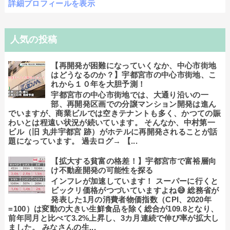
詳細プロフィールを表示
人気の投稿
【再開発が困難になっていくなか、中心市街地
はどうなるのか？】宇都宮市の中心市街地、こ
れから１０年を大胆予測！
宇都宮市の中心市街地では、大通り沿いの一
部、再開発区画での分譲マンション開発は進ん
でいますが、商業ビルでは空きテナントも多く、かつての賑
わいとは程遠い状況が続いています。 そんなか、中村第一
ビル（旧 丸井宇都宮 跡）がホテルに再開発されることが話
題になっています。 過去ログ→ 【...
【拡大する貧富の格差！】宇都宮市で富裕層向
け不動産開発の可能性を探る
インフレが加速しています！ スーパーに行くと
ビックリ価格がつづいていますよね😅 総務省が
発表した1月の消費者物価指数（CPI、2020年
=100）は変動の大きい生鮮食品を除く総合が109.8となり、
前年同月と比べて3.2%上昇し、3カ月連続で伸び率が拡大し
ました。 みなさんの生...