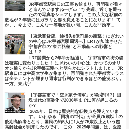
JR宇都宮駅東口の工事も始まり、再開発が着々
と進んでいますねー(*´ω｀*) 先週、近くを通っ
たので写真をシェアします。 この広大な駅前の
敷地が３年後にはガラリと姿を変えることになります！ て
か、、今まで、こんな一等地が長い間、こんな非効率...
【東武百貨店、純損失8億円超の衝撃！にぎわい
の中心はJR宇都宮駅周辺へ】LRTが加速させた
宇都宮市の"東西格差"と不動産への影響と
は！？
LRT開業から2年半が経過し、宇都宮市の街の姿
は確実に変わりました！ にぎわいの中心は、かつてのオリ
オン通りからJR宇都宮駅へと明らかにシフトしました。 JR
駅東口には中高大学生が集まり、再開発された宇都宮テラス
は全テナントが埋まり週末は行列ができるほどの盛況ぶり。
一方、東武宇...
【宇都宮市で「空き家予備軍」が急増中!?】団
塊世代の高齢化で2030年までに何が起こるの
か?
2025年、日本は歴史的な転換点を迎えていま
す。 いわゆる「団塊の世代」が全員75歳以上の
後期高齢者となり、国民の約5人に1人が75歳以上という超
高齢社会が到来したのです。 この「2025年問題」は、医療