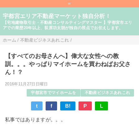
=
宇都宮エリア不動産マーケット独自分析！
【宅地建物取引士・不動産コンサルティングマスター 】宇都宮市エリ
アでの業歴20年以上、荻原功太朗が独自の視点でお伝えします。
ホーム
/
不動産ビジネスあれこれ
/
【すべてのお母さんへ】偉大な女性への教
訓。。。やっぱりマイホームを買わねばお父さ
ん！？
2016年11月27日日曜日
宇都宮市でマイホームを
不動産ビジネスあれこれ
t
f
B!
P
L
私事ではありますが。。。