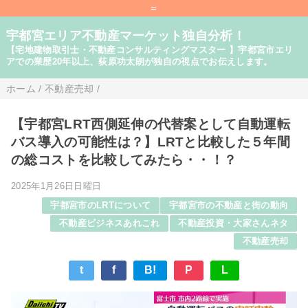
=
宇都宮エリア不動産マーケット独自分析！
【宅地建物取引士・不動産コンサルティングマスター 】宇都宮市エリ
アでの業歴20年以上、荻原功太朗が独自の視点でお伝えします。
ホーム
/
不動産売却
/
【宇都宮LRT西側延伸の代替案として自動運転
バス導入の可能性は？】LRTと比較した５年間
の総コストを比較してみたら・・！？
2025年1月26日日曜日
宇都宮市のLRTについて
宇都宮市の不動産と街の動向
不動産ビジネスあれこれ
不動産投資・大家さんネタ
不動産売却
t
f
B!
P
L