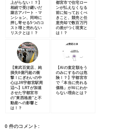
上がらない！？】
都宮市で住宅ロー
相続で受け継いだ
ンが払えなくなる
築古アパート・マ
前に知っておくべ
ンション、同時に
きこと、競売と任
押し寄せる5つのコ
意売却で数百万円
スト増と売れない
の差がつく現実と
リスクとは！？
は！？
【東武百貨店、純
【AIの査定額をう
損失8億円超の衝
のみにするのは危
撃！にぎわいの中
険！？】宇都宮市
心はJR宇都宮駅周
で「本当に売れる
辺へ】LRTが加速
価格」がAIにわか
させた宇都宮市
らない理由とは？
の"東西格差"と不
動産への影響と
は！？
0 件のコメント: