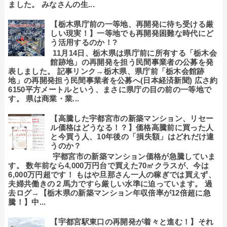
ました。 みなさんの生...
【栃木県庁前の一等地、再開発に待ち受ける厳
しい現実！】一等地でも再開発困難な時代にど
う活用するのか！?
11月14日、栃木県は県庁前に所有する「栃木会
館跡地」の再開発を担う民間事業者の公募を発
表しました。 記事リンク→栃木県、県庁前「栃木会館跡
地」の再開発担う民間事業者を公募へ(日本経済新聞) 広さ約
6150平方メートルという、まさに県庁の目の前の一等地で
す。 県は商業・業...
【高騰した宇都宮市の新築マンション、リセー
ル価格はどうなる！？】価格高騰前に買った人
と今買う人、10年後の「損失額」はどれだけ違
うのか？
宇都宮市の新築マンション価格が急騰していま
す。 数年前なら4,000万円台で買えた70㎡クラスが、今は
6,000万円超です！ もはや旦那さん一人の稼ぎでは買えず、
夫婦共働きの２馬力ですら厳しい水準に迫っています。 過
去ログ→【栃木県の新築マンション年収倍率が12倍超に急
騰！】中...
【宇都宮駅東口の再開発が着々と進む！】それ