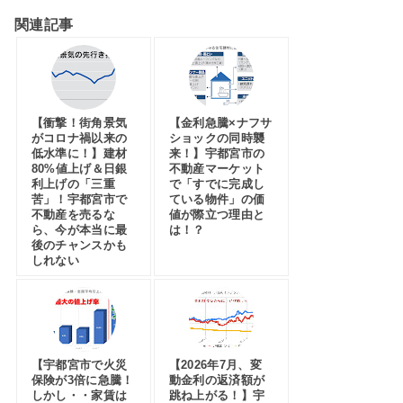
関連記事
【衝撃！街角景気
【金利急騰×ナフサ
がコロナ禍以来の
ショックの同時襲
低水準に！】建材
来！】宇都宮市の
80%値上げ＆日銀
不動産マーケット
利上げの「三重
で「すでに完成し
苦」！宇都宮市で
ている物件」の価
不動産を売るな
値が際立つ理由と
ら、今が本当に最
は！？
後のチャンスかも
しれない
【宇都宮市で火災
【2026年7月、変
保険が3倍に急騰！
動金利の返済額が
しかし・・家賃は
跳ね上がる！】宇