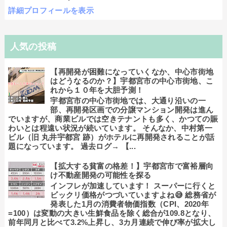
詳細プロフィールを表示
人気の投稿
【再開発が困難になっていくなか、中心市街地
はどうなるのか？】宇都宮市の中心市街地、こ
れから１０年を大胆予測！
宇都宮市の中心市街地では、大通り沿いの一
部、再開発区画での分譲マンション開発は進ん
でいますが、商業ビルでは空きテナントも多く、かつての賑
わいとは程遠い状況が続いています。 そんなか、中村第一
ビル（旧 丸井宇都宮 跡）がホテルに再開発されることが話
題になっています。 過去ログ→ 【...
【拡大する貧富の格差！】宇都宮市で富裕層向
け不動産開発の可能性を探る
インフレが加速しています！ スーパーに行くと
ビックリ価格がつづいていますよね😅 総務省が
発表した1月の消費者物価指数（CPI、2020年
=100）は変動の大きい生鮮食品を除く総合が109.8となり、
前年同月と比べて3.2%上昇し、3カ月連続で伸び率が拡大し