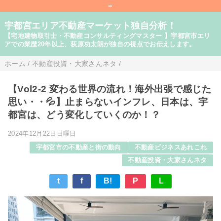
=
宇都宮エリア不動産マーケット独自分析！
【宅地建物取引士・不動産コンサルティングマスター 】宇都宮市エリ
アでの業歴20年以上、荻原功太朗が独自の視点でお伝えします。
ホーム
/
不動産投資・大家さんネタ
/
【Vol2-2 変わる世界の流れ！海外出張で感じた
思い・・💦】止まらないインフレ、日本は、宇
都宮は、どう変化していくのか！？
2024年12月22日日曜日
宇都宮市の不動産と街の動向
不動産ビジネスあれこれ
不動産投資・大家さんネタ
t
f
B!
P
L