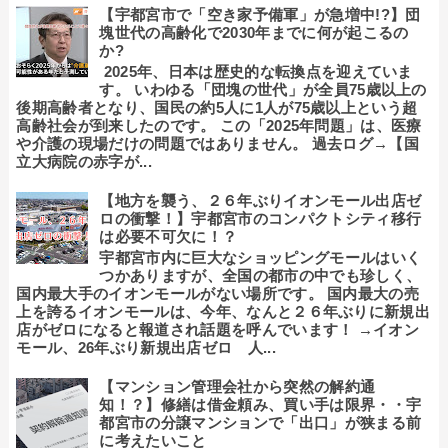
【宇都宮市で「空き家予備軍」が急増中!?】団
塊世代の高齢化で2030年までに何が起こるの
か?
2025年、日本は歴史的な転換点を迎えていま
す。 いわゆる「団塊の世代」が全員75歳以上の
後期高齢者となり、国民の約5人に1人が75歳以上という超
高齢社会が到来したのです。 この「2025年問題」は、医療
や介護の現場だけの問題ではありません。 過去ログ→【国
立大病院の赤字が...
【地方を襲う、２６年ぶりイオンモール出店ゼ
ロの衝撃！】宇都宮市のコンパクトシティ移行
は必要不可欠に！？
宇都宮市内に巨大なショッピングモールはいく
つかありますが、全国の都市の中でも珍しく、
国内最大手のイオンモールがない場所です。 国内最大の売
上を誇るイオンモールは、今年、なんと２６年ぶりに新規出
店がゼロになると報道され話題を呼んでいます！ →イオン
モール、26年ぶり新規出店ゼロ 人...
【マンション管理会社から突然の解約通
知！？】修繕は借金頼み、買い手は限界・・宇
都宮市の分譲マンションで「出口」が狭まる前
に考えたいこと