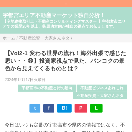
=
宇都宮エリア不動産マーケット独自分析！
【宅地建物取引士・不動産コンサルティングマスター 】宇都宮市エリ
アでの業歴20年以上、荻原功太朗が独自の視点でお伝えします。
ホーム
/
不動産投資・大家さんネタ
/
【Vol2-1 変わる世界の流れ！海外出張で感じた
思い・・😫】投資家視点で見た、バンコクの景
色から見えてくるものとは？
2024年12月17日火曜日
宇都宮市の不動産と街の動向
不動産ビジネスあれこれ
不動産投資・大家さんネタ
t
f
B!
P
L
今日はいつも定番の宇都宮市や県内の情報ではなく、不