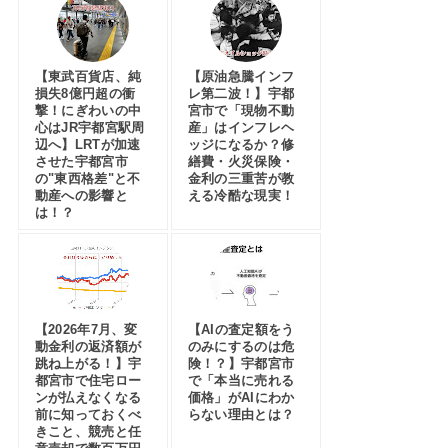
【東武百貨店、純
【原油急騰インフ
損失8億円超の衝
レ第二波！】宇都
撃！にぎわいの中
宮市で「現物不動
心はJR宇都宮駅周
産」はインフレヘ
辺へ】LRTが加速
ッジになるか？修
させた宇都宮市
繕費・火災保険・
の"東西格差"と不
金利の三重苦が教
動産への影響と
える冷酷な現実！
は！？
【2026年7月、変
【AIの査定額をう
動金利の返済額が
のみにするのは危
跳ね上がる！】宇
険！？】宇都宮市
都宮市で住宅ロー
で「本当に売れる
ンが払えなくなる
価格」がAIにわか
前に知っておくべ
らない理由とは？
きこと、競売と任