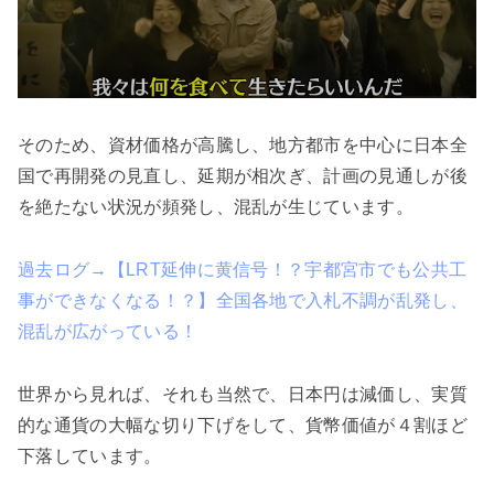
そのため、資材価格が高騰し、地方都市を中心に日本全
国で再開発の見直し、延期が相次ぎ、計画の見通しが後
を絶たない状況が頻発し、混乱が生じています。
過去ログ→【LRT延伸に黄信号！？宇都宮市でも公共工
事ができなくなる！？】全国各地で入札不調が乱発し、
混乱が広がっている！
世界から見れば、それも当然で、日本円は減価し、実質
的な通貨の大幅な切り下げをして、貨幣価値が４割ほど
下落しています。