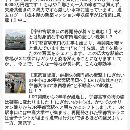
6,000万円超です！ もはや旦那さん一人の稼ぎでは買えず、
夫婦共働きの２馬力ですら厳しい水準に迫っています。 過
去ログ→【栃木県の新築マンション年収倍率が12倍超に急
騰！】中...
【宇都宮駅東口の再開発が着々と進む！】それ
とは対象的な中心市街地の悲しい現状！？
JR宇都宮駅東口の工事も始まり、再開発が着々
と進んでいますねー(*´ω｀*) 先週、近くを通っ
たので写真をシェアします。 この広大な駅前の
敷地が３年後にはガラリと姿を変えることになります！ て
か、、今まで、こんな一等地が長い間、こんな非効率...
【東武百貨店、純損失8億円超の衝撃！にぎわい
の中心はJR宇都宮駅周辺へ】LRTが加速させた
宇都宮市の"東西格差"と不動産への影響と
は！？
LRT開業から2年半が経過し、宇都宮市の街の姿
は確実に変わりました！ にぎわいの中心は、かつてのオリ
オン通りからJR宇都宮駅へと明らかにシフトしました。 JR
駅東口には中高大学生が集まり、再開発された宇都宮テラス
は全テナントが埋まり週末は行列ができるほどの盛況ぶり。
一方、東武宇...