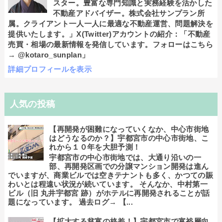
スター。豊富な専門知識と実務経験を活かした
不動産アドバイザー。株式会社サンプラン所
属。クライアント一人一人に最適な不動産運営、問題解決を
提供いたします。」X(Twitter)アカウントの紹介：「不動産
売買・相場の最新情報を発信しています。フォローはこちら
→ @kotaro_sunplan」
詳細プロフィールを表示
人気の投稿
【再開発が困難になっていくなか、中心市街地
はどうなるのか？】宇都宮市の中心市街地、こ
れから１０年を大胆予測！
宇都宮市の中心市街地では、大通り沿いの一
部、再開発区画での分譲マンション開発は進ん
でいますが、商業ビルでは空きテナントも多く、かつての賑
わいとは程遠い状況が続いています。 そんなか、中村第一
ビル（旧 丸井宇都宮 跡）がホテルに再開発されることが話
題になっています。 過去ログ→ 【...
【拡大する貧富の格差！】宇都宮市で富裕層向