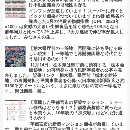
け不動産開発の可能性を探る
インフレが加速しています！ スーパーに行くと
ビックリ価格がつづいていますよね😅 総務省が
発表した1月の消費者物価指数（CPI、2020年
=100）は変動の大きい生鮮食品を除く総合が109.8となり、
前年同月と比べて3.2%上昇し、3カ月連続で伸び率が拡大し
ました。 みなさんの生...
【栃木県庁前の一等地、再開発に待ち受ける厳
しい現実！】一等地でも再開発困難な時代にど
う活用するのか！?
11月14日、栃木県は県庁前に所有する「栃木会
館跡地」の再開発を担う民間事業者の公募を発
表しました。 記事リンク→栃木県、県庁前「栃木会館跡
地」の再開発担う民間事業者を公募へ(日本経済新聞) 広さ約
6150平方メートルという、まさに県庁の目の前の一等地で
す。 県は商業・業...
【高騰した宇都宮市の新築マンション、リセー
ル価格はどうなる！？】価格高騰前に買った人
と今買う人、10年後の「損失額」はどれだけ違
うのか？
宇都宮市の新築マンション価格が急騰していま
す。 数年前なら4,000万円台で買えた70㎡クラスが、今は