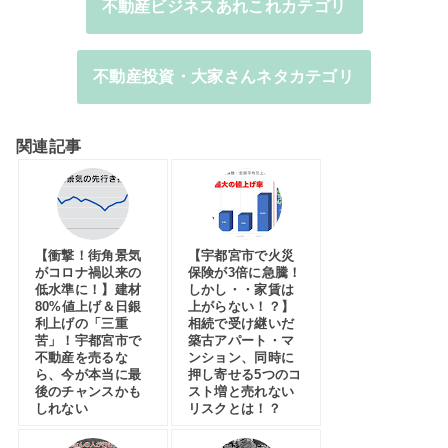
不動産ビジネスあれこれカテゴリ
不動産投資・大家さんネタカテゴリ
関連記事
【衝撃！街角景気
【宇都宮市で火災
がコロナ禍以来の
保険が3倍に急騰！
低水準に！】建材
しかし・・家賃は
80%値上げ＆日銀
上がらない！？】
利上げの「三重
相続で受け継いだ
苦」！宇都宮市で
築古アパート・マ
不動産を売るな
ンション、同時に
ら、今が本当に最
押し寄せる5つのコ
後のチャンスかも
スト増と売れない
しれない
リスクとは！？