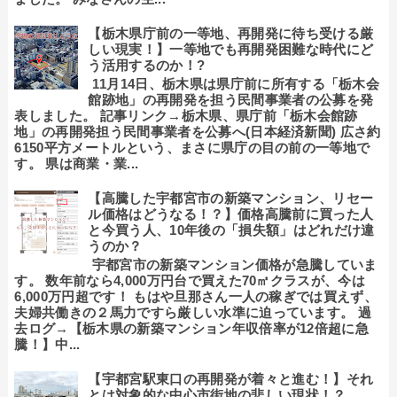
【栃木県庁前の一等地、再開発に待ち受ける厳
しい現実！】一等地でも再開発困難な時代にど
う活用するのか！?
11月14日、栃木県は県庁前に所有する「栃木会
館跡地」の再開発を担う民間事業者の公募を発
表しました。 記事リンク→栃木県、県庁前「栃木会館跡
地」の再開発担う民間事業者を公募へ(日本経済新聞) 広さ約
6150平方メートルという、まさに県庁の目の前の一等地で
す。 県は商業・業...
【高騰した宇都宮市の新築マンション、リセー
ル価格はどうなる！？】価格高騰前に買った人
と今買う人、10年後の「損失額」はどれだけ違
うのか？
宇都宮市の新築マンション価格が急騰していま
す。 数年前なら4,000万円台で買えた70㎡クラスが、今は
6,000万円超です！ もはや旦那さん一人の稼ぎでは買えず、
夫婦共働きの２馬力ですら厳しい水準に迫っています。 過
去ログ→【栃木県の新築マンション年収倍率が12倍超に急
騰！】中...
【宇都宮駅東口の再開発が着々と進む！】それ
とは対象的な中心市街地の悲しい現状！？