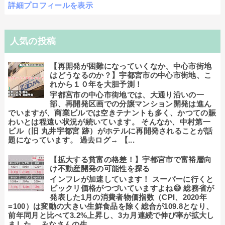
詳細プロフィールを表示
人気の投稿
【再開発が困難になっていくなか、中心市街地
はどうなるのか？】宇都宮市の中心市街地、こ
れから１０年を大胆予測！
宇都宮市の中心市街地では、大通り沿いの一
部、再開発区画での分譲マンション開発は進ん
でいますが、商業ビルでは空きテナントも多く、かつての賑
わいとは程遠い状況が続いています。 そんなか、中村第一
ビル（旧 丸井宇都宮 跡）がホテルに再開発されることが話
題になっています。 過去ログ→ 【...
【拡大する貧富の格差！】宇都宮市で富裕層向
け不動産開発の可能性を探る
インフレが加速しています！ スーパーに行くと
ビックリ価格がつづいていますよね😅 総務省が
発表した1月の消費者物価指数（CPI、2020年
=100）は変動の大きい生鮮食品を除く総合が109.8となり、
前年同月と比べて3.2%上昇し、3カ月連続で伸び率が拡大し
ました。 みなさんの生...