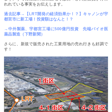
れれている事実をお伝えします。
過去記事
→【LRT開発の経済効果か！？】キャノンが宇
都宮市に新工場！投資額はなんと！？
→
中外製薬、宇都宮工場に500億円投資 先端バイオ医
薬品製造（下野新聞）
さらに、新規で販売された工業用地の売れ行きも好調で
す！