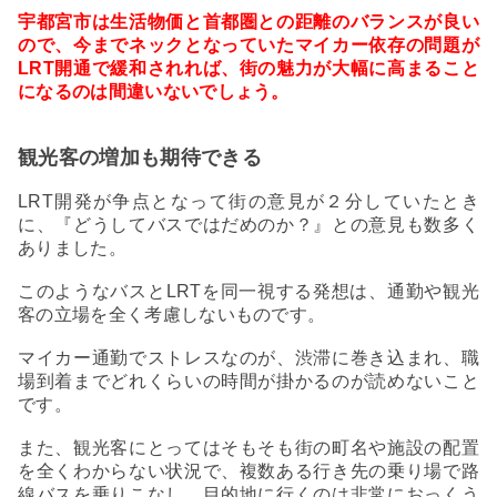
宇都宮市は生活物価と首都圏との距離のバランスが良い
ので、今までネックとなっていたマイカー依存の問題が
LRT開通で緩和されれば、街の魅力が大幅に高まること
になるのは間違いないでしょう。
観光客の増加も期待できる
LRT開発が争点となって街の意見が２分していたとき
に、『どうしてバスではだめのか？』との意見も数多く
ありました。
このようなバスとLRTを同一視する発想は、通勤や観光
客の立場を全く考慮しないものです。
マイカー通勤でストレスなのが、渋滞に巻き込まれ、職
場到着までどれくらいの時間が掛かるのが読めないこと
です。
また、観光客にとってはそもそも街の町名や施設の配置
を全くわからない状況で、複数ある行き先の乗り場で路
線バスを乗りこなし、目的地に行くのは非常におっくう