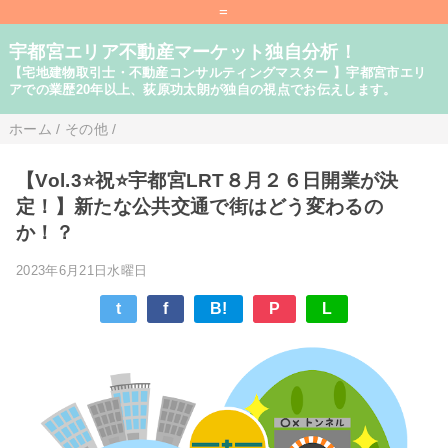
=
宇都宮エリア不動産マーケット独自分析！
【宅地建物取引士・不動産コンサルティングマスター 】宇都宮市エリ
アでの業歴20年以上、荻原功太朗が独自の視点でお伝えします。
ホーム
/
その他
/
【Vol.3⭐祝⭐宇都宮LRT８月２６日開業が決
定！】新たな公共交通で街はどう変わるの
か！？
2023年6月21日水曜日
t
f
B!
P
L