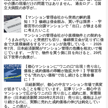
や介護の現場だけの問題ではありません。 過去ログ→【国
立大病院の赤字が...
【マンション管理会社から突然の解約通
知！？】修繕は借金頼み、買い手は限界・・宇
都宮市の分譲マンションで「出口」が狭まる前
に考えたいこと
マンションの管理会社が小規模物件との契約を
「うまみがない」と突然打ち切り、修繕積立金が足りずに借
金で大規模修繕をするマンションが急増している・・ 2026
年7月、日本経済新聞がマンション管理の危機を相次いで報
じています。 一方で、物件を買う側に目を向けると、20代
以下世帯の負債が...
【都心マンションに"ワニの口"出現！売り出し
価格と成約価格の乖離が急拡大中！】宇都宮市
でも"売れない価格"で出し続けると致命傷
に！？
日経新聞が、都心の中古マンション市場で異変
が起きていることを報じています。 記事リンク→都心中古
マンションで広がるワニの口 売り出しと成約に差、実需限
界か（日本経済新聞 2026年2月25日） 売り出し価格は上が
り続けるのに、実際に売れた成約価格の伸びは鈍化してい
る。 この差が...