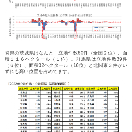
隣県の茨城県はなんと！立地件数60件（全国２位）、面
積１１６ヘクタール（１位）。群馬県は立地件数39件
（６位）、面積32ヘクタール（18位）と北関東３件がい
ずれも高い位置を占めてます。