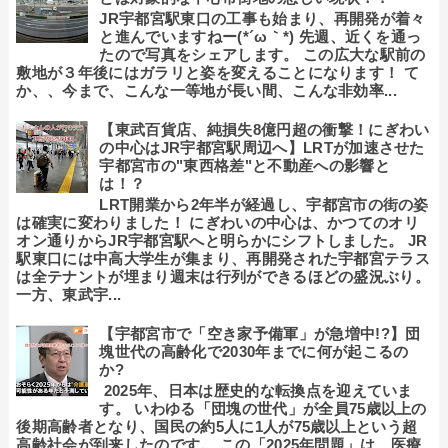
JR宇都宮駅東口の工事も始まり、再開発が着々
と進んでいますねー(*´ω｀*) 先週、近くを通っ
たので写真をシェアします。 この広大な駅前の
敷地が３年後にはガラリと姿を変えることになります！ て
か、、今まで、こんな一等地が長い間、こんな非効率...
【東武百貨店、純損失8億円超の衝撃！にぎわい
の中心はJR宇都宮駅周辺へ】LRTが加速させた
宇都宮市の"東西格差"と不動産への影響と
は！？
LRT開業から2年半が経過し、宇都宮市の街の姿
は確実に変わりました！ にぎわいの中心は、かつてのオリ
オン通りからJR宇都宮駅へと明らかにシフトしました。 JR
駅東口には中高大学生が集まり、再開発された宇都宮テラス
は全テナントが埋まり週末は行列ができるほどの盛況ぶり。
一方、東武宇...
【宇都宮市で「空き家予備軍」が急増中!?】団
塊世代の高齢化で2030年までに何が起こるの
か?
2025年、日本は歴史的な転換点を迎えていま
す。 いわゆる「団塊の世代」が全員75歳以上の
後期高齢者となり、国民の約5人に1人が75歳以上という超
高齢社会が到来したのです。 この「2025年問題」は、医療