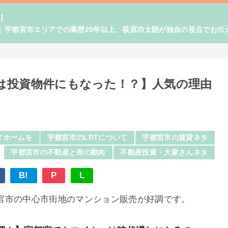
！
】宇都宮市エリアでの業歴20年以上、荻原功太朗が独自の視点でお伝
は投資物件にもなった！？】人気の理由
イホームを
宇都宮市のLRTについて
宇都宮市の賃貸ネタ
宇都宮市の不動産と街の動向
不動産投資・大家さんネタ
B!
P
L
宮市の中心市街地のマンション販売が好調です。