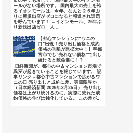
市の中でも珍しく、国内最大手のイオンモ
ールがない場所です。 国内最大の売上を誇
るイオンモールは、今年、なんと２６年ぶ
りに新規出店がゼロになると報道され話題
を呼んでいます！ →イオンモール、26年ぶ
り新規出店ゼロ 人...
【都心マンションに"ワニの
口"出現！売り出し価格と成約
価格の乖離が急拡大中！】宇都
宮市でも"売れない価格"で出し
続けると致命傷に！？
日経新聞が、都心の中古マンション市場で
異変が起きていることを報じています。 記
事リンク→都心中古マンションで広がるワ
ニの口 売り出しと成約に差、実需限界か
（日本経済新聞 2026年2月25日） 売り出し
価格は上がり続けるのに、実際に売れた成
約価格の伸びは鈍化している。 この差が...