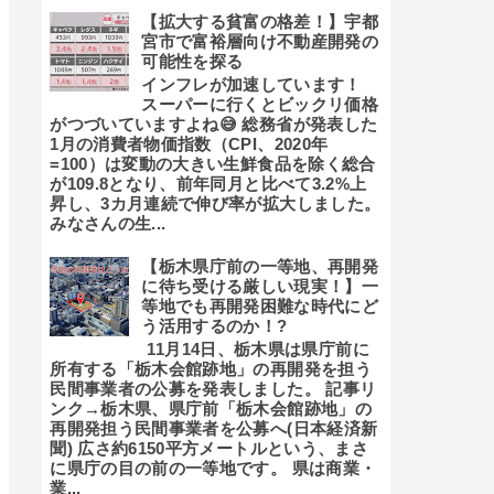
【拡大する貧富の格差！】宇都
宮市で富裕層向け不動産開発の
可能性を探る
インフレが加速しています！
スーパーに行くとビックリ価格
がつづいていますよね😅 総務省が発表した
1月の消費者物価指数（CPI、2020年
=100）は変動の大きい生鮮食品を除く総合
が109.8となり、前年同月と比べて3.2%上
昇し、3カ月連続で伸び率が拡大しました。
みなさんの生...
【栃木県庁前の一等地、再開発
に待ち受ける厳しい現実！】一
等地でも再開発困難な時代にど
う活用するのか！?
11月14日、栃木県は県庁前に
所有する「栃木会館跡地」の再開発を担う
民間事業者の公募を発表しました。 記事リ
ンク→栃木県、県庁前「栃木会館跡地」の
再開発担う民間事業者を公募へ(日本経済新
聞) 広さ約6150平方メートルという、まさ
に県庁の目の前の一等地です。 県は商業・
業...