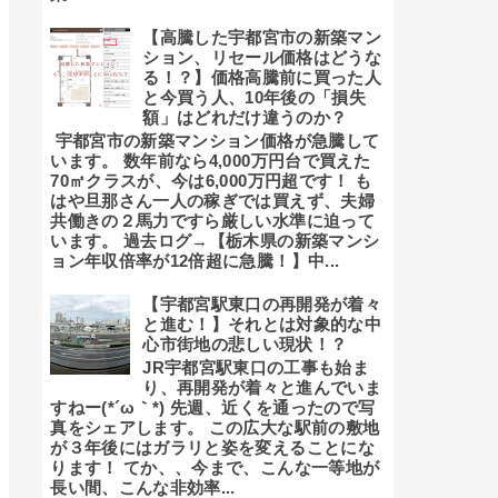
【高騰した宇都宮市の新築マン
ション、リセール価格はどうな
る！？】価格高騰前に買った人
と今買う人、10年後の「損失
額」はどれだけ違うのか？
宇都宮市の新築マンション価格が急騰して
います。 数年前なら4,000万円台で買えた
70㎡クラスが、今は6,000万円超です！ も
はや旦那さん一人の稼ぎでは買えず、夫婦
共働きの２馬力ですら厳しい水準に迫って
います。 過去ログ→【栃木県の新築マンシ
ョン年収倍率が12倍超に急騰！】中...
【宇都宮駅東口の再開発が着々
と進む！】それとは対象的な中
心市街地の悲しい現状！？
JR宇都宮駅東口の工事も始ま
り、再開発が着々と進んでいま
すねー(*´ω｀*) 先週、近くを通ったので写
真をシェアします。 この広大な駅前の敷地
が３年後にはガラリと姿を変えることにな
ります！ てか、、今まで、こんな一等地が
長い間、こんな非効率...