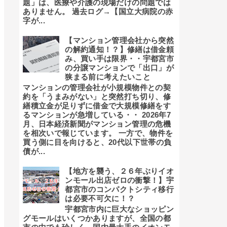
題」は、医療や介護の現場だけの問題では
ありません。 過去ログ→【国立大病院の赤
字が...
【マンション管理会社から突然
の解約通知！？】修繕は借金頼
み、買い手は限界・・宇都宮市
の分譲マンションで「出口」が
狭まる前に考えたいこと
マンションの管理会社が小規模物件との契
約を「うまみがない」と突然打ち切り、修
繕積立金が足りずに借金で大規模修繕をす
るマンションが急増している・・ 2026年7
月、日本経済新聞がマンション管理の危機
を相次いで報じています。 一方で、物件を
買う側に目を向けると、20代以下世帯の負
債が...
【地方を襲う、２６年ぶりイオ
ンモール出店ゼロの衝撃！】宇
都宮市のコンパクトシティ移行
は必要不可欠に！？
宇都宮市内に巨大なショッピン
グモールはいくつかありますが、全国の都