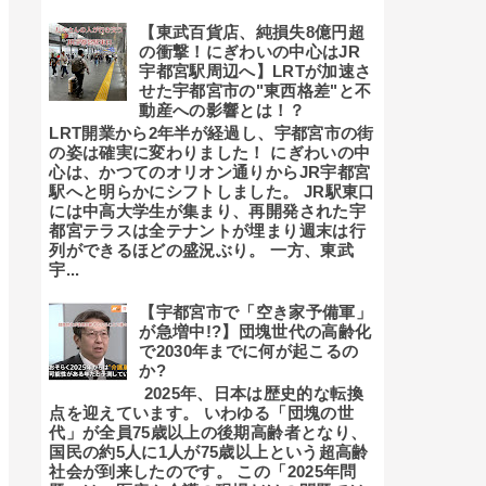
【東武百貨店、純損失8億円超
の衝撃！にぎわいの中心はJR
宇都宮駅周辺へ】LRTが加速さ
せた宇都宮市の"東西格差"と不
動産への影響とは！？
LRT開業から2年半が経過し、宇都宮市の街
の姿は確実に変わりました！ にぎわいの中
心は、かつてのオリオン通りからJR宇都宮
駅へと明らかにシフトしました。 JR駅東口
には中高大学生が集まり、再開発された宇
都宮テラスは全テナントが埋まり週末は行
列ができるほどの盛況ぶり。 一方、東武
宇...
【宇都宮市で「空き家予備軍」
が急増中!?】団塊世代の高齢化
で2030年までに何が起こるの
か?
2025年、日本は歴史的な転換
点を迎えています。 いわゆる「団塊の世
代」が全員75歳以上の後期高齢者となり、
国民の約5人に1人が75歳以上という超高齢
社会が到来したのです。 この「2025年問