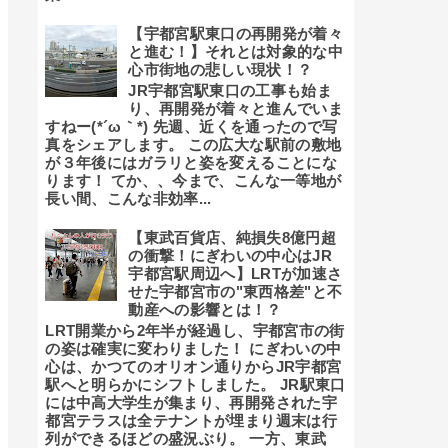
【宇都宮駅東口の再開発が着々
と進む！】それとは対象的な中
心市街地の悲しい現状！？
JR宇都宮駅東口の工事も始ま
り、再開発が着々と進んでいま
すねー(*´ω｀*) 先週、近くを通ったので写
真をシェアします。 この広大な駅前の敷地
が３年後にはガラリと姿を変えることにな
ります！ てか、、今まで、こんな一等地が
長い間、こんな非効率...
【東武百貨店、純損失8億円超
の衝撃！にぎわいの中心はJR
宇都宮駅周辺へ】LRTが加速さ
せた宇都宮市の"東西格差"と不
動産への影響とは！？
LRT開業から2年半が経過し、宇都宮市の街
の姿は確実に変わりました！ にぎわいの中
心は、かつてのオリオン通りからJR宇都宮
駅へと明らかにシフトしました。 JR駅東口
には中高大学生が集まり、再開発された宇
都宮テラスは全テナントが埋まり週末は行
列ができるほどの盛況ぶり。 一方、東武