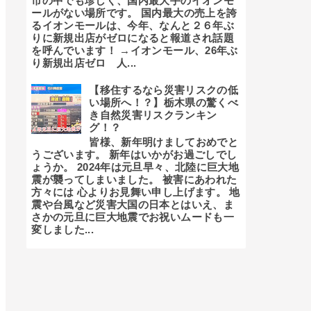
市の中でも珍しく、国内最大手のイオンモ
ールがない場所です。 国内最大の売上を誇
るイオンモールは、今年、なんと２６年ぶ
りに新規出店がゼロになると報道され話題
を呼んでいます！ →イオンモール、26年ぶ
り新規出店ゼロ 人...
【移住するなら災害リスクの低
い場所へ！？】栃木県の驚くべ
き自然災害リスクランキン
グ！？
皆様、新年明けましておめでと
うございます。 新年はいかがお過ごしでし
ょうか。 2024年は元旦早々、北陸に巨大地
震が襲ってしまいました。 被害にあわれた
方々には 心よりお見舞い申し上げます。 地
震や台風など災害大国の日本とはいえ、ま
さかの元旦に巨大地震でお祝いムードも一
変しました...