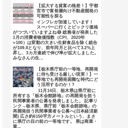
【拡大する貧富の格差！】宇都
宮市で富裕層向け不動産開発の
可能性を探る
インフレが加速しています！
スーパーに行くとビックリ価格
がつづいていますよね😅 総務省が発表した
1月の消費者物価指数（CPI、2020年
=100）は変動の大きい生鮮食品を除く総合
が109.8となり、前年同月と比べて3.2%上
昇し、3カ月連続で伸び率が拡大しました。
みなさんの生...
【栃木県庁前の一等地、再開発
に待ち受ける厳しい現実！】一
等地でも再開発困難な時代にど
う活用するのか！?
11月14日、栃木県は県庁前に
所有する「栃木会館跡地」の再開発を担う
民間事業者の公募を発表しました。 記事リ
ンク→栃木県、県庁前「栃木会館跡地」の
再開発担う民間事業者を公募へ(日本経済新
聞) 広さ約6150平方メートルという、まさ
に県庁の目の前の一等地です。 県は商業・
業...