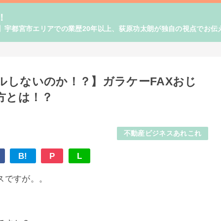
！
】宇都宮市エリアでの業歴20年以上、荻原功太朗が独自の視点でお伝
ルしないのか！？】ガラケーFAXおじ
方とは！？
不動産ビジネスあれこれ
B!
P
L
スですが。。