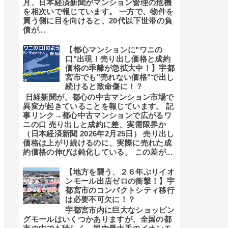
月、日本経済新聞がマンション管理の危機
を相次いで報じています。 一方で、物件を
買う側に目を向けると、20代以下世帯の負
債が...
【都心マンションに"ワニの
口"出現！売り出し価格と成約
価格の乖離が急拡大中！】宇都
宮市でも"売れない価格"で出し
続けると致命傷に！？
日経新聞が、都心の中古マンション市場で
異変が起きていることを報じています。 記
事リンク→都心中古マンションで広がるワ
ニの口 売り出しと成約に差、実需限界か
（日本経済新聞 2026年2月25日） 売り出し
価格は上がり続けるのに、実際に売れた成
約価格の伸びは鈍化している。 この差が...
【地方を襲う、２６年ぶりイオ
ンモール出店ゼロの衝撃！】宇
都宮市のコンパクトシティ移行
は必要不可欠に！？
宇都宮市内に巨大なショッピン
グモールはいくつかありますが、全国の都