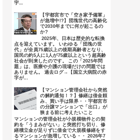
宇...
【宇都宮市で「空き家予備軍」
が急増中!?】団塊世代の高齢化
で2030年までに何が起こるの
か?
2025年、日本は歴史的な転換
点を迎えています。 いわゆる「団塊の世
代」が全員75歳以上の後期高齢者となり、
国民の約5人に1人が75歳以上という超高齢
社会が到来したのです。 この「2025年問
題」は、医療や介護の現場だけの問題では
ありません。 過去ログ→【国立大病院の赤
字が...
【マンション管理会社から突然
の解約通知！？】修繕は借金頼
み、買い手は限界・・宇都宮市
の分譲マンションで「出口」が
狭まる前に考えたいこと
マンションの管理会社が小規模物件との契
約を「うまみがない」と突然打ち切り、修
繕積立金が足りずに借金で大規模修繕をす
るマンションが急増している・・ 2026年7