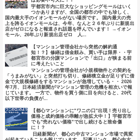
宇都宮市内に巨大なショッピングモールはいく
つかありますが、全国の都市の中でも珍しく、
国内最大手のイオンモールがない場所です。 国内最大の売
上を誇るイオンモールは、今年、なんと２６年ぶりに新規出
店がゼロになると報道され話題を呼んでいます！ →イオン
モール、26年ぶり新規出店ゼロ 人...
【マンション管理会社から突然の解約通
知！？】修繕は借金頼み、買い手は限界・・宇
都宮市の分譲マンションで「出口」が狭まる前
に考えたいこと
マンションの管理会社が小規模物件との契約を
「うまみがない」と突然打ち切り、修繕積立金が足りずに借
金で大規模修繕をするマンションが急増している・・ 2026
年7月、日本経済新聞がマンション管理の危機を相次いで報
じています。 一方で、物件を買う側に目を向けると、20代
以下世帯の負債が...
【都心マンションに"ワニの口"出現！売り出し
価格と成約価格の乖離が急拡大中！】宇都宮市
でも"売れない価格"で出し続けると致命傷
に！？
日経新聞が、都心の中古マンション市場で異変
が起きていることを報じています。 記事リンク→都心中古