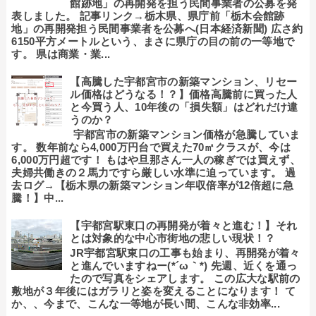
館跡地」の再開発を担う民間事業者の公募を発
表しました。 記事リンク→栃木県、県庁前「栃木会館跡
地」の再開発担う民間事業者を公募へ(日本経済新聞) 広さ約
6150平方メートルという、まさに県庁の目の前の一等地で
す。 県は商業・業...
【高騰した宇都宮市の新築マンション、リセー
ル価格はどうなる！？】価格高騰前に買った人
と今買う人、10年後の「損失額」はどれだけ違
うのか？
宇都宮市の新築マンション価格が急騰していま
す。 数年前なら4,000万円台で買えた70㎡クラスが、今は
6,000万円超です！ もはや旦那さん一人の稼ぎでは買えず、
夫婦共働きの２馬力ですら厳しい水準に迫っています。 過
去ログ→【栃木県の新築マンション年収倍率が12倍超に急
騰！】中...
【宇都宮駅東口の再開発が着々と進む！】それ
とは対象的な中心市街地の悲しい現状！？
JR宇都宮駅東口の工事も始まり、再開発が着々
と進んでいますねー(*´ω｀*) 先週、近くを通っ
たので写真をシェアします。 この広大な駅前の
敷地が３年後にはガラリと姿を変えることになります！ て
か、、今まで、こんな一等地が長い間、こんな非効率...