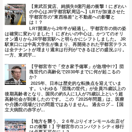
【東武百貨店、純損失8億円超の衝撃！にぎわい
の中心はJR宇都宮駅周辺へ】LRTが加速させた
宇都宮市の"東西格差"と不動産への影響と
は！？
LRT開業から2年半が経過し、宇都宮市の街の姿
は確実に変わりました！ にぎわいの中心は、かつてのオリ
オン通りからJR宇都宮駅へと明らかにシフトしました。 JR
駅東口には中高大学生が集まり、再開発された宇都宮テラス
は全テナントが埋まり週末は行列ができるほどの盛況ぶり。
一方、東武宇...
【宇都宮市で「空き家予備軍」が急増中!?】団
塊世代の高齢化で2030年までに何が起こるの
か?
2025年、日本は歴史的な転換点を迎えていま
す。 いわゆる「団塊の世代」が全員75歳以上の
後期高齢者となり、国民の約5人に1人が75歳以上という超
高齢社会が到来したのです。 この「2025年問題」は、医療
や介護の現場だけの問題ではありません。 過去ログ→【国
立大病院の赤字が...
【地方を襲う、２６年ぶりイオンモール出店ゼ
ロの衝撃！】宇都宮市のコンパクトシティ移行
は必要不可欠に！？