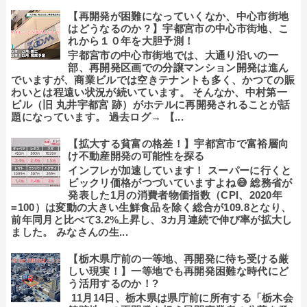
【再開発が困難になっていくなか、中心市街地
はどうなるのか？】宇都宮市の中心市街地、こ
れから１０年を大胆予測！
宇都宮市の中心市街地では、大通り沿いの一
部、再開発区画での分譲マンション開発は進ん
でいますが、商業ビルでは空きテナントも多く、かつての賑
わいとは程遠い状況が続いています。 そんなか、中村第一
ビル（旧 丸井宇都宮 跡）がホテルに再開発されることが話
題になっています。 過去ログ→ 【...
【拡大する貧富の格差！】宇都宮市で富裕層向
け不動産開発の可能性を探る
インフレが加速しています！ スーパーに行くと
ビックリ価格がつづいていますよね😅 総務省が
発表した1月の消費者物価指数（CPI、2020年
=100）は変動の大きい生鮮食品を除く総合が109.8となり、
前年同月と比べて3.2%上昇し、3カ月連続で伸び率が拡大し
ました。 みなさんの生...
【栃木県庁前の一等地、再開発に待ち受ける厳
しい現実！】一等地でも再開発困難な時代にど
う活用するのか！?
11月14日、栃木県は県庁前に所有する「栃木会