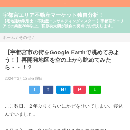
=
宇都宮エリア不動産マーケット独自分析！
【宅地建物取引士・不動産コンサルティングマスター 】宇都宮市エリ
アでの業歴20年以上、荻原功太朗が独自の視点でお伝えします。
ホーム
/
その他
/
【宇都宮市の街をGoogle Earthで眺めてみよ
う！】再開発地区を空の上から眺めてみた
ら・・！？
2024年3月12日火曜日
t
f
B!
P
L
ここ数日、２年ぶりくらいにかぜをひいてしまい、寝込
んでいました。