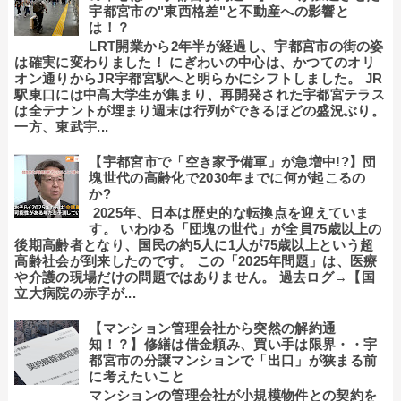
宇都宮市の"東西格差"と不動産への影響と
は！？
LRT開業から2年半が経過し、宇都宮市の街の姿
は確実に変わりました！ にぎわいの中心は、かつてのオリ
オン通りからJR宇都宮駅へと明らかにシフトしました。 JR
駅東口には中高大学生が集まり、再開発された宇都宮テラス
は全テナントが埋まり週末は行列ができるほどの盛況ぶり。
一方、東武宇...
【宇都宮市で「空き家予備軍」が急増中!?】団
塊世代の高齢化で2030年までに何が起こるの
か?
2025年、日本は歴史的な転換点を迎えていま
す。 いわゆる「団塊の世代」が全員75歳以上の
後期高齢者となり、国民の約5人に1人が75歳以上という超
高齢社会が到来したのです。 この「2025年問題」は、医療
や介護の現場だけの問題ではありません。 過去ログ→【国
立大病院の赤字が...
【マンション管理会社から突然の解約通
知！？】修繕は借金頼み、買い手は限界・・宇
都宮市の分譲マンションで「出口」が狭まる前
に考えたいこと
マンションの管理会社が小規模物件との契約を