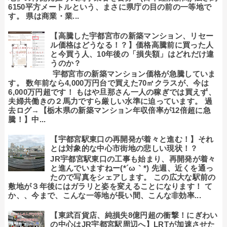
6150平方メートルという、まさに県庁の目の前の一等地で
す。 県は商業・業...
【高騰した宇都宮市の新築マンション、リセー
ル価格はどうなる！？】価格高騰前に買った人
と今買う人、10年後の「損失額」はどれだけ違
うのか？
宇都宮市の新築マンション価格が急騰していま
す。 数年前なら4,000万円台で買えた70㎡クラスが、今は
6,000万円超です！ もはや旦那さん一人の稼ぎでは買えず、
夫婦共働きの２馬力ですら厳しい水準に迫っています。 過
去ログ→【栃木県の新築マンション年収倍率が12倍超に急
騰！】中...
【宇都宮駅東口の再開発が着々と進む！】それ
とは対象的な中心市街地の悲しい現状！？
JR宇都宮駅東口の工事も始まり、再開発が着々
と進んでいますねー(*´ω｀*) 先週、近くを通っ
たので写真をシェアします。 この広大な駅前の
敷地が３年後にはガラリと姿を変えることになります！ て
か、、今まで、こんな一等地が長い間、こんな非効率...
【東武百貨店、純損失8億円超の衝撃！にぎわい
の中心はJR宇都宮駅周辺へ】LRTが加速させた