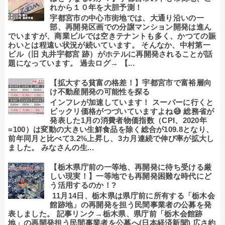
れから１０年を大胆予測！
宇都宮市の中心市街地では、大通り沿いの一
部、再開発区画での分譲マンション開発は進ん
でいますが、商業ビルでは空きテナントも多く、かつての賑
わいとは程遠い状況が続いています。 そんなか、中村第一
ビル（旧 丸井宇都宮 跡）がホテルに再開発されることが話
題になっています。 過去ログ→ 【...
【拡大する貧富の格差！】宇都宮市で富裕層向
け不動産開発の可能性を探る
インフレが加速しています！ スーパーに行くと
ビックリ価格がつづいていますよね😅 総務省が
発表した1月の消費者物価指数（CPI、2020年
=100）は変動の大きい生鮮食品を除く総合が109.8となり、
前年同月と比べて3.2%上昇し、3カ月連続で伸び率が拡大し
ました。 みなさんの生...
【栃木県庁前の一等地、再開発に待ち受ける厳
しい現実！】一等地でも再開発困難な時代にど
う活用するのか！?
11月14日、栃木県は県庁前に所有する「栃木会
館跡地」の再開発を担う民間事業者の公募を発
表しました。 記事リンク→栃木県、県庁前「栃木会館跡
地」の再開発担う民間事業者を公募へ(日本経済新聞) 広さ約