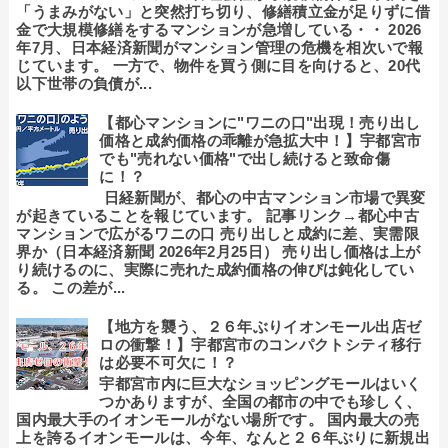
「うまみがない」と突然打ち切り、修繕積立金が足りずに借
金で大規模修繕をするマンションが急増している・・ 2026
年7月、日本経済新聞がマンション管理の危機を相次いで報
じています。 一方で、物件を買う側に目を向けると、20代
以下世帯の負債が...
【都心マンションに"ワニの口"出現！売り出し
価格と成約価格の乖離が急拡大中！】宇都宮市
でも"売れない価格"で出し続けると致命傷
に！？
日経新聞が、都心の中古マンション市場で異変
が起きていることを報じています。 記事リンク→都心中古
マンションで広がるワニの口 売り出しと成約に差、実需限
界か（日本経済新聞 2026年2月25日） 売り出し価格は上が
り続けるのに、実際に売れた成約価格の伸びは鈍化してい
る。 この差が...
【地方を襲う、２６年ぶりイオンモール出店ゼ
ロの衝撃！】宇都宮市のコンパクトシティ移行
は必要不可欠に！？
宇都宮市内に巨大なショッピングモールはいく
つかありますが、全国の都市の中でも珍しく、
国内最大手のイオンモールがない場所です。 国内最大の売
上を誇るイオンモールは、今年、なんと２６年ぶりに新規出