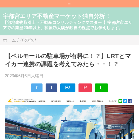
=
宇都宮エリア不動産マーケット独自分析！
【宅地建物取引士・不動産コンサルティングマスター 】宇都宮市エリ
アでの業歴20年以上、荻原功太朗が独自の視点でお伝えします。
ホーム
/
その他
/
【ベルモールの駐車場が有料に！？】LRTとマ
イカー連携の課題を考えてみたら・・！？
2023年6月6日火曜日
t
f
B!
P
L