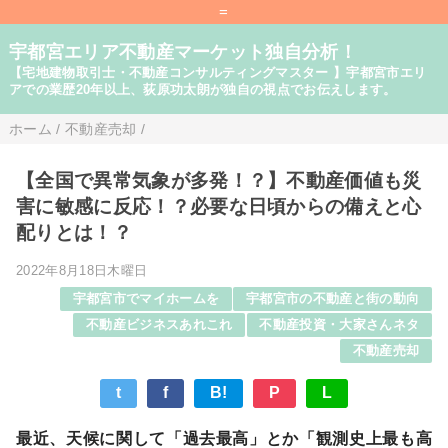
=
宇都宮エリア不動産マーケット独自分析！
【宅地建物取引士・不動産コンサルティングマスター 】宇都宮市エリ
アでの業歴20年以上、荻原功太朗が独自の視点でお伝えします。
ホーム
/
不動産売却
/
【全国で異常気象が多発！？】不動産価値も災
害に敏感に反応！？必要な日頃からの備えと心
配りとは！？
2022年8月18日木曜日
宇都宮市でマイホームを
宇都宮市の不動産と街の動向
不動産ビジネスあれこれ
不動産投資・大家さんネタ
不動産売却
t
f
B!
P
L
最近、天候に関して「過去最高」とか「観測史上最も高