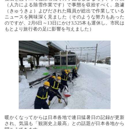
（人力による除雪作業です）で事態を収拾すべく、急遽
（きゅうきょ）よびだされた職員が総出で作業している
ニュースを興味深く見ました（そのような努力もあった
のですが、2月6日～13日にかけ3,525本も運休し、市民は
もとより旅行者の足に影響を与えました）
暖かくなってからは日本各地で連日猛暑日の記録が更新
され、気温も「観測史上最高」との話題が日本各地から