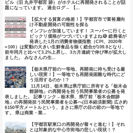
ビル（旧 丸井宇都宮 跡）がホテルに再開発されることが話
題になっています。 過去ログ→ 【...
【拡大する貧富の格差！】宇都宮市で富裕層向
け不動産開発の可能性を探る
インフレが加速しています！ スーパーに行くと
ビックリ価格がつづいていますよね😅 総務省が
発表した1月の消費者物価指数（CPI、2020年
=100）は変動の大きい生鮮食品を除く総合が109.8となり、
前年同月と比べて3.2%上昇し、3カ月連続で伸び率が拡大し
ました。 みなさんの生...
【栃木県庁前の一等地、再開発に待ち受ける厳
しい現実！】一等地でも再開発困難な時代にど
う活用するのか！?
11月14日、栃木県は県庁前に所有する「栃木会
館跡地」の再開発を担う民間事業者の公募を発
表しました。 記事リンク→栃木県、県庁前「栃木会館跡
地」の再開発担う民間事業者を公募へ(日本経済新聞) 広さ約
6150平方メートルという、まさに県庁の目の前の一等地で
す。 県は商業・業...
【宇都宮駅東口の再開発が着々と進む！】それ
とは対象的な中心市街地の悲しい現状！？