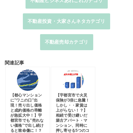
不動産ビジネスあれこれカテゴリ
不動産投資・大家さんネタカテゴリ
不動産売却カテゴリ
関連記事
【都心マンション
【宇都宮市で火災
に"ワニの口"出
保険が3倍に急騰！
現！売り出し価格
しかし・・家賃は
と成約価格の乖離
上がらない！？】
が急拡大中！】宇
相続で受け継いだ
都宮市でも"売れな
築古アパート・マ
い価格"で出し続け
ンション、同時に
ると致命傷に！？
押し寄せる5つのコ