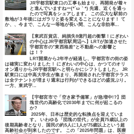
JR宇都宮駅東口の工事も始まり、再開発が着々
と進んでいますねー(*´ω｀*) 先週、近くを通っ
たので写真をシェアします。 この広大な駅前の
敷地が３年後にはガラリと姿を変えることになります！ て
か、、今まで、こんな一等地が長い間、こんな非効率...
【東武百貨店、純損失8億円超の衝撃！にぎわい
の中心はJR宇都宮駅周辺へ】LRTが加速させた
宇都宮市の"東西格差"と不動産への影響と
は！？
LRT開業から2年半が経過し、宇都宮市の街の姿
は確実に変わりました！ にぎわいの中心は、かつてのオリ
オン通りからJR宇都宮駅へと明らかにシフトしました。 JR
駅東口には中高大学生が集まり、再開発された宇都宮テラス
は全テナントが埋まり週末は行列ができるほどの盛況ぶり。
一方、東武宇...
【宇都宮市で「空き家予備軍」が急増中!?】団
塊世代の高齢化で2030年までに何が起こるの
か?
2025年、日本は歴史的な転換点を迎えていま
す。 いわゆる「団塊の世代」が全員75歳以上の
後期高齢者となり、国民の約5人に1人が75歳以上という超
高齢社会が到来したのです。 この「2025年問題」は、医療