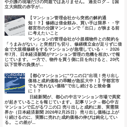
や介護の現場だけの問題ではありません。 過去ログ→【国
立大病院の赤字が...
【マンション管理会社から突然の解約通
知！？】修繕は借金頼み、買い手は限界・・宇
都宮市の分譲マンションで「出口」が狭まる前
に考えたいこと
マンションの管理会社が小規模物件との契約を
「うまみがない」と突然打ち切り、修繕積立金が足りずに借
金で大規模修繕をするマンションが急増している・・ 2026
年7月、日本経済新聞がマンション管理の危機を相次いで報
じています。 一方で、物件を買う側に目を向けると、20代
以下世帯の負債が...
【都心マンションに"ワニの口"出現！売り出し
価格と成約価格の乖離が急拡大中！】宇都宮市
でも"売れない価格"で出し続けると致命傷
に！？
日経新聞が、都心の中古マンション市場で異変
が起きていることを報じています。 記事リンク→都心中古
マンションで広がるワニの口 売り出しと成約に差、実需限
界か（日本経済新聞 2026年2月25日） 売り出し価格は上が
り続けるのに、実際に売れた成約価格の伸びは鈍化してい
る。 この差が...