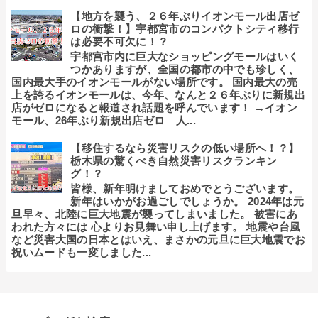
【地方を襲う、２６年ぶりイオンモール出店ゼ
ロの衝撃！】宇都宮市のコンパクトシティ移行
は必要不可欠に！？
宇都宮市内に巨大なショッピングモールはいく
つかありますが、全国の都市の中でも珍しく、
国内最大手のイオンモールがない場所です。 国内最大の売
上を誇るイオンモールは、今年、なんと２６年ぶりに新規出
店がゼロになると報道され話題を呼んでいます！ →イオン
モール、26年ぶり新規出店ゼロ 人...
【移住するなら災害リスクの低い場所へ！？】
栃木県の驚くべき自然災害リスクランキン
グ！？
皆様、新年明けましておめでとうございます。
新年はいかがお過ごしでしょうか。 2024年は元
旦早々、北陸に巨大地震が襲ってしまいました。 被害にあ
われた方々には 心よりお見舞い申し上げます。 地震や台風
など災害大国の日本とはいえ、まさかの元旦に巨大地震でお
祝いムードも一変しました...