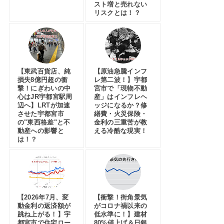
スト増と売れない
リスクとは！？
【東武百貨店、純
【原油急騰インフ
損失8億円超の衝
レ第二波！】宇都
撃！にぎわいの中
宮市で「現物不動
心はJR宇都宮駅周
産」はインフレヘ
辺へ】LRTが加速
ッジになるか？修
させた宇都宮市
繕費・火災保険・
の"東西格差"と不
金利の三重苦が教
動産への影響と
える冷酷な現実！
は！？
【2026年7月、変
【衝撃！街角景気
動金利の返済額が
がコロナ禍以来の
跳ね上がる！】宇
低水準に！】建材
都宮市で住宅ロー
80%値上げ＆日銀