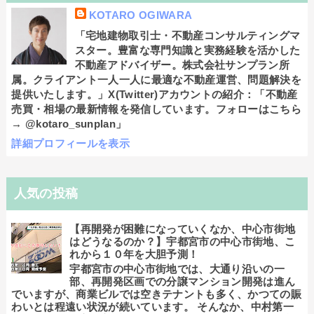
KOTARO OGIWARA
「宅地建物取引士・不動産コンサルティングマ
スター。豊富な専門知識と実務経験を活かした
不動産アドバイザー。株式会社サンプラン所
属。クライアント一人一人に最適な不動産運営、問題解決を
提供いたします。」X(Twitter)アカウントの紹介：「不動産
売買・相場の最新情報を発信しています。フォローはこちら
→ @kotaro_sunplan」
詳細プロフィールを表示
人気の投稿
【再開発が困難になっていくなか、中心市街地
はどうなるのか？】宇都宮市の中心市街地、こ
れから１０年を大胆予測！
宇都宮市の中心市街地では、大通り沿いの一
部、再開発区画での分譲マンション開発は進ん
でいますが、商業ビルでは空きテナントも多く、かつての賑
わいとは程遠い状況が続いています。 そんなか、中村第一