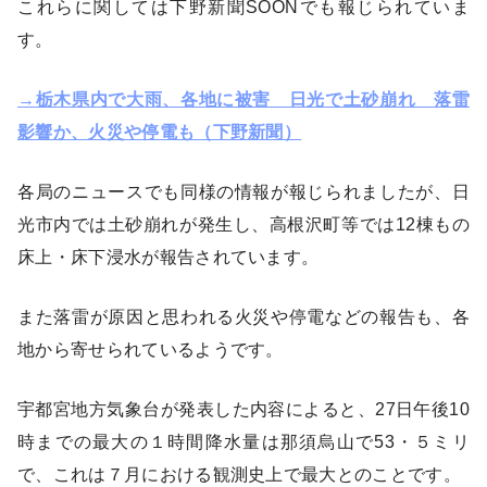
これらに関しては下野新聞SOONでも報じられていま
す。
→栃木県内で大雨、各地に被害 日光で土砂崩れ 落雷
影響か、火災や停電も（下野新聞）
各局のニュースでも同様の情報が報じられましたが、日
光市内では土砂崩れが発生し、高根沢町等では12棟もの
床上・床下浸水が報告されています。
また落雷が原因と思われる火災や停電などの報告も、各
地から寄せられているようです。
宇都宮地方気象台が発表した内容によると、27日午後10
時までの最大の１時間降水量は那須烏山で53・５ミリ
で、これは７月における観測史上で最大とのことです。