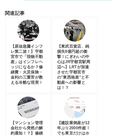
関連記事
【原油急騰インフ
【東武百貨店、純
レ第二波！】宇都
損失8億円超の衝
宮市で「現物不動
撃！にぎわいの中
産」はインフレヘ
心はJR宇都宮駅周
ッジになるか？修
辺へ】LRTが加速
繕費・火災保険・
させた宇都宮市
金利の三重苦が教
の"東西格差"と不
える冷酷な現実！
動産への影響と
は！？
【マンション管理
【建設業倒産が12
会社から突然の解
年ぶり2000件超！
約通知！？】修繕
でも東京だけはホ