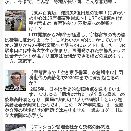
か、、今まで、こんな一等地が長い間、こんな非効率...
【東武百貨店、純損失8億円超の衝撃！にぎわい
の中心はJR宇都宮駅周辺へ】LRTが加速させた
宇都宮市の"東西格差"と不動産への影響と
は！？
LRT開業から2年半が経過し、宇都宮市の街の姿
は確実に変わりました！ にぎわいの中心は、かつてのオリ
オン通りからJR宇都宮駅へと明らかにシフトしました。 JR
駅東口には中高大学生が集まり、再開発された宇都宮テラス
は全テナントが埋まり週末は行列ができるほどの盛況ぶり。
一方、東武宇...
【宇都宮市で「空き家予備軍」が急増中!?】団
塊世代の高齢化で2030年までに何が起こるの
か?
2025年、日本は歴史的な転換点を迎えていま
す。 いわゆる「団塊の世代」が全員75歳以上の
後期高齢者となり、国民の約5人に1人が75歳以上という超
高齢社会が到来したのです。 この「2025年問題」は、医療
や介護の現場だけの問題ではありません。 過去ログ→【国
立大病院の赤字が...
【マンション管理会社から突然の解約通