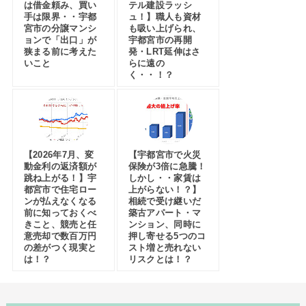
は借金頼み、買い
テル建設ラッシ
手は限界・・宇都
ュ！】職人も資材
宮市の分譲マンシ
も吸い上げられ、
ョンで「出口」が
宇都宮市の再開
狭まる前に考えた
発・LRT延伸はさ
いこと
らに遠の
く・・！？
【2026年7月、変
【宇都宮市で火災
動金利の返済額が
保険が3倍に急騰！
跳ね上がる！】宇
しかし・・家賃は
都宮市で住宅ロー
上がらない！？】
ンが払えなくなる
相続で受け継いだ
前に知っておくべ
築古アパート・マ
きこと、競売と任
ンション、同時に
意売却で数百万円
押し寄せる5つのコ
の差がつく現実と
スト増と売れない
は！？
リスクとは！？