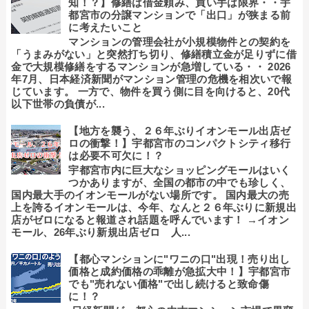
知！？】修繕は借金頼み、買い手は限界・・宇
都宮市の分譲マンションで「出口」が狭まる前
に考えたいこと
マンションの管理会社が小規模物件との契約を
「うまみがない」と突然打ち切り、修繕積立金が足りずに借
金で大規模修繕をするマンションが急増している・・ 2026
年7月、日本経済新聞がマンション管理の危機を相次いで報
じています。 一方で、物件を買う側に目を向けると、20代
以下世帯の負債が...
【地方を襲う、２６年ぶりイオンモール出店ゼ
ロの衝撃！】宇都宮市のコンパクトシティ移行
は必要不可欠に！？
宇都宮市内に巨大なショッピングモールはいく
つかありますが、全国の都市の中でも珍しく、
国内最大手のイオンモールがない場所です。 国内最大の売
上を誇るイオンモールは、今年、なんと２６年ぶりに新規出
店がゼロになると報道され話題を呼んでいます！ →イオン
モール、26年ぶり新規出店ゼロ 人...
【都心マンションに"ワニの口"出現！売り出し
価格と成約価格の乖離が急拡大中！】宇都宮市
でも"売れない価格"で出し続けると致命傷
に！？