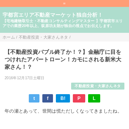
=
宇都宮エリア不動産マーケット独自分析！
【宅地建物取引士・不動産コンサルティングマスター 】宇都宮市エリ
アでの業歴20年以上、荻原功太朗が独自の視点でお伝えします。
ホーム
/
不動産投資・大家さんネタ
/
【不動産投資バブル終了か！？】金融庁に目を
つけれたアパートローン！カモにされる新米大
家さん！？
2016年12月17日土曜日
不動産投資・大家さんネタ
t
f
B!
P
L
年の瀬とあって、世間は慌ただしくなってきましたね。