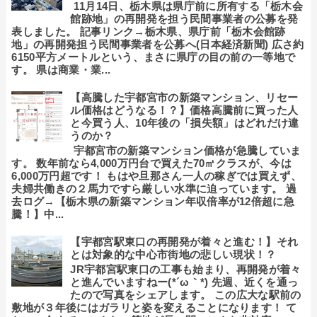
11月14日、栃木県は県庁前に所有する「栃木会
館跡地」の再開発を担う民間事業者の公募を発
表しました。 記事リンク→栃木県、県庁前「栃木会館跡
地」の再開発担う民間事業者を公募へ(日本経済新聞) 広さ約
6150平方メートルという、まさに県庁の目の前の一等地で
す。 県は商業・業...
【高騰した宇都宮市の新築マンション、リセー
ル価格はどうなる！？】価格高騰前に買った人
と今買う人、10年後の「損失額」はどれだけ違
うのか？
宇都宮市の新築マンション価格が急騰していま
す。 数年前なら4,000万円台で買えた70㎡クラスが、今は
6,000万円超です！ もはや旦那さん一人の稼ぎでは買えず、
夫婦共働きの２馬力ですら厳しい水準に迫っています。 過
去ログ→【栃木県の新築マンション年収倍率が12倍超に急
騰！】中...
【宇都宮駅東口の再開発が着々と進む！】それ
とは対象的な中心市街地の悲しい現状！？
JR宇都宮駅東口の工事も始まり、再開発が着々
と進んでいますねー(*´ω｀*) 先週、近くを通っ
たので写真をシェアします。 この広大な駅前の
敷地が３年後にはガラリと姿を変えることになります！ て