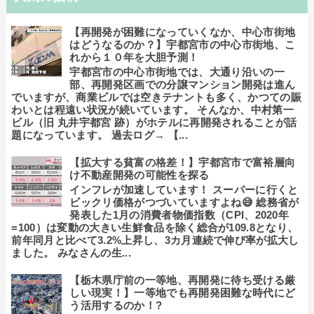
【再開発が困難になっていくなか、中心市街地
はどうなるのか？】宇都宮市の中心市街地、こ
れから１０年を大胆予測！
宇都宮市の中心市街地では、大通り沿いの一
部、再開発区画での分譲マンション開発は進ん
でいますが、商業ビルでは空きテナントも多く、かつての賑
わいとは程遠い状況が続いています。 そんなか、中村第一
ビル（旧 丸井宇都宮 跡）がホテルに再開発されることが話
題になっています。 過去ログ→ 【...
【拡大する貧富の格差！】宇都宮市で富裕層向
け不動産開発の可能性を探る
インフレが加速しています！ スーパーに行くと
ビックリ価格がつづいていますよね😅 総務省が
発表した1月の消費者物価指数（CPI、2020年
=100）は変動の大きい生鮮食品を除く総合が109.8となり、
前年同月と比べて3.2%上昇し、3カ月連続で伸び率が拡大し
ました。 みなさんの生...
【栃木県庁前の一等地、再開発に待ち受ける厳
しい現実！】一等地でも再開発困難な時代にど
う活用するのか！?