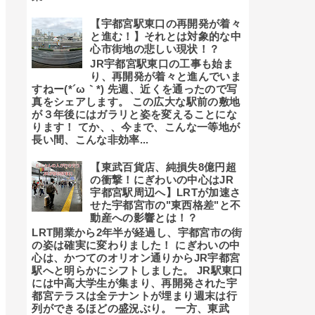
【宇都宮駅東口の再開発が着々
と進む！】それとは対象的な中
心市街地の悲しい現状！？
JR宇都宮駅東口の工事も始ま
り、再開発が着々と進んでいま
すねー(*´ω｀*) 先週、近くを通ったので写
真をシェアします。 この広大な駅前の敷地
が３年後にはガラリと姿を変えることにな
ります！ てか、、今まで、こんな一等地が
長い間、こんな非効率...
【東武百貨店、純損失8億円超
の衝撃！にぎわいの中心はJR
宇都宮駅周辺へ】LRTが加速さ
せた宇都宮市の"東西格差"と不
動産への影響とは！？
LRT開業から2年半が経過し、宇都宮市の街
の姿は確実に変わりました！ にぎわいの中
心は、かつてのオリオン通りからJR宇都宮
駅へと明らかにシフトしました。 JR駅東口
には中高大学生が集まり、再開発された宇
都宮テラスは全テナントが埋まり週末は行
列ができるほどの盛況ぶり。 一方、東武