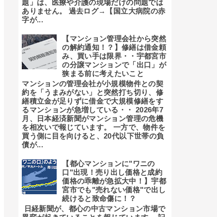
題」は、医療や介護の現場だけの問題では
ありません。 過去ログ→【国立大病院の赤
字が...
【マンション管理会社から突然
の解約通知！？】修繕は借金頼
み、買い手は限界・・宇都宮市
の分譲マンションで「出口」が
狭まる前に考えたいこと
マンションの管理会社が小規模物件との契
約を「うまみがない」と突然打ち切り、修
繕積立金が足りずに借金で大規模修繕をす
るマンションが急増している・・ 2026年7
月、日本経済新聞がマンション管理の危機
を相次いで報じています。 一方で、物件を
買う側に目を向けると、20代以下世帯の負
債が...
【都心マンションに"ワニの
口"出現！売り出し価格と成約
価格の乖離が急拡大中！】宇都
宮市でも"売れない価格"で出し
続けると致命傷に！？
日経新聞が、都心の中古マンション市場で