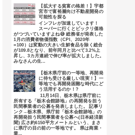
【拡大する貧富の格差！】宇都
宮市で富裕層向け不動産開発の
可能性を探る
インフレが加速しています！
スーパーに行くとビックリ価格
がつづいていますよね😅 総務省が発表した
1月の消費者物価指数（CPI、2020年
=100）は変動の大きい生鮮食品を除く総合
が109.8となり、前年同月と比べて3.2%上
昇し、3カ月連続で伸び率が拡大しました。
みなさんの生...
【栃木県庁前の一等地、再開発
に待ち受ける厳しい現実！】一
等地でも再開発困難な時代にど
う活用するのか！?
11月14日、栃木県は県庁前に
所有する「栃木会館跡地」の再開発を担う
民間事業者の公募を発表しました。 記事リ
ンク→栃木県、県庁前「栃木会館跡地」の
再開発担う民間事業者を公募へ(日本経済新
聞) 広さ約6150平方メートルという、まさ
に県庁の目の前の一等地です。 県は商業・
業...