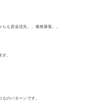
からも資金流失。。価格暴落。。
戻す。
つものパターンです。