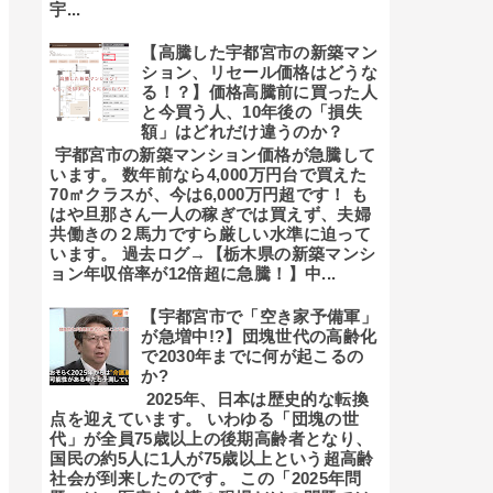
宇...
【高騰した宇都宮市の新築マン
ション、リセール価格はどうな
る！？】価格高騰前に買った人
と今買う人、10年後の「損失
額」はどれだけ違うのか？
宇都宮市の新築マンション価格が急騰して
います。 数年前なら4,000万円台で買えた
70㎡クラスが、今は6,000万円超です！ も
はや旦那さん一人の稼ぎでは買えず、夫婦
共働きの２馬力ですら厳しい水準に迫って
います。 過去ログ→【栃木県の新築マンシ
ョン年収倍率が12倍超に急騰！】中...
【宇都宮市で「空き家予備軍」
が急増中!?】団塊世代の高齢化
で2030年までに何が起こるの
か?
2025年、日本は歴史的な転換
点を迎えています。 いわゆる「団塊の世
代」が全員75歳以上の後期高齢者となり、
国民の約5人に1人が75歳以上という超高齢
社会が到来したのです。 この「2025年問