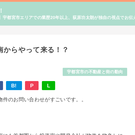
！
】宇都宮市エリアでの業歴20年以上、荻原功太朗が独自の視点でお伝
南からやって来る！？
宇都宮市の不動産と街の動向
B!
P
L
物件のお問い合わせがすごいです。。