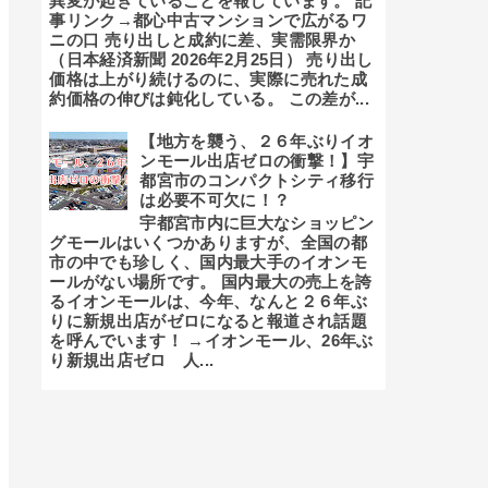
異変が起きていることを報じています。 記
事リンク→都心中古マンションで広がるワ
ニの口 売り出しと成約に差、実需限界か
（日本経済新聞 2026年2月25日） 売り出し
価格は上がり続けるのに、実際に売れた成
約価格の伸びは鈍化している。 この差が...
【地方を襲う、２６年ぶりイオ
ンモール出店ゼロの衝撃！】宇
都宮市のコンパクトシティ移行
は必要不可欠に！？
宇都宮市内に巨大なショッピン
グモールはいくつかありますが、全国の都
市の中でも珍しく、国内最大手のイオンモ
ールがない場所です。 国内最大の売上を誇
るイオンモールは、今年、なんと２６年ぶ
りに新規出店がゼロになると報道され話題
を呼んでいます！ →イオンモール、26年ぶ
り新規出店ゼロ 人...