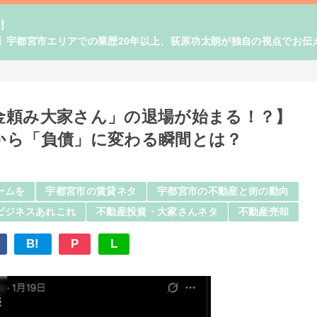
！
】宇都宮市エリアでの業歴20年以上、荻原功太朗が独自の視点でお伝
金頼み大家さん」の退場が始まる！？】
から「負債」に変わる瞬間とは？
ームを
宇都宮市の賃貸ネタ
宇都宮市の不動産と街の動向
ビジネスあれこれ
不動産投資・大家さんネタ
不動産売却
B!
P
L