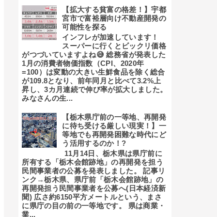
【拡大する貧富の格差！】宇都
宮市で富裕層向け不動産開発の
可能性を探る
インフレが加速しています！
スーパーに行くとビックリ価格
がつづいていますよね😅 総務省が発表した
1月の消費者物価指数（CPI、2020年
=100）は変動の大きい生鮮食品を除く総合
が109.8となり、前年同月と比べて3.2%上
昇し、3カ月連続で伸び率が拡大しました。
みなさんの生...
【栃木県庁前の一等地、再開発
に待ち受ける厳しい現実！】一
等地でも再開発困難な時代にど
う活用するのか！?
11月14日、栃木県は県庁前に
所有する「栃木会館跡地」の再開発を担う
民間事業者の公募を発表しました。 記事リ
ンク→栃木県、県庁前「栃木会館跡地」の
再開発担う民間事業者を公募へ(日本経済新
聞) 広さ約6150平方メートルという、まさ
に県庁の目の前の一等地です。 県は商業・
業...