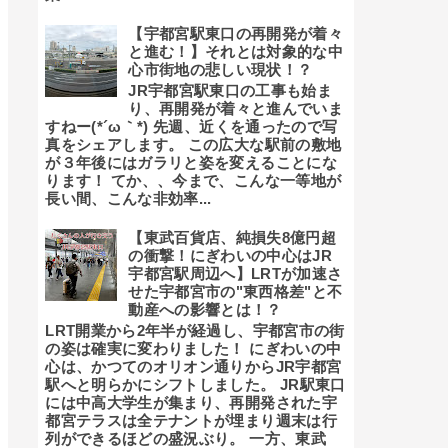
【宇都宮駅東口の再開発が着々
と進む！】それとは対象的な中
心市街地の悲しい現状！？
JR宇都宮駅東口の工事も始ま
り、再開発が着々と進んでいま
すねー(*´ω｀*) 先週、近くを通ったので写
真をシェアします。 この広大な駅前の敷地
が３年後にはガラリと姿を変えることにな
ります！ てか、、今まで、こんな一等地が
長い間、こんな非効率...
【東武百貨店、純損失8億円超
の衝撃！にぎわいの中心はJR
宇都宮駅周辺へ】LRTが加速さ
せた宇都宮市の"東西格差"と不
動産への影響とは！？
LRT開業から2年半が経過し、宇都宮市の街
の姿は確実に変わりました！ にぎわいの中
心は、かつてのオリオン通りからJR宇都宮
駅へと明らかにシフトしました。 JR駅東口
には中高大学生が集まり、再開発された宇
都宮テラスは全テナントが埋まり週末は行
列ができるほどの盛況ぶり。 一方、東武