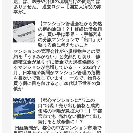
題」は、医療や介護の現場だけの問題では
ありません。 過去ログ→【国立大病院の赤
字が...
【マンション管理会社から突然
の解約通知！？】修繕は借金頼
み、買い手は限界・・宇都宮市
の分譲マンションで「出口」が
狭まる前に考えたいこと
マンションの管理会社が小規模物件との契
約を「うまみがない」と突然打ち切り、修
繕積立金が足りずに借金で大規模修繕をす
るマンションが急増している・・ 2026年7
月、日本経済新聞がマンション管理の危機
を相次いで報じています。 一方で、物件を
買う側に目を向けると、20代以下世帯の負
債が...
【都心マンションに"ワニの
口"出現！売り出し価格と成約
価格の乖離が急拡大中！】宇都
宮市でも"売れない価格"で出し
続けると致命傷に！？
日経新聞が、都心の中古マンション市場で