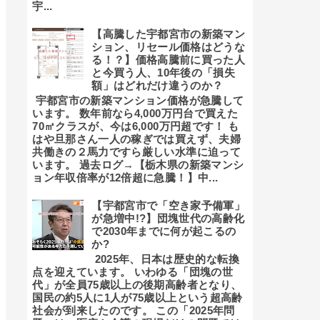
宇...
【高騰した宇都宮市の新築マン
ション、リセール価格はどうな
る！？】価格高騰前に買った人
と今買う人、10年後の「損失
額」はどれだけ違うのか？
宇都宮市の新築マンション価格が急騰して
います。 数年前なら4,000万円台で買えた
70㎡クラスが、今は6,000万円超です！ も
はや旦那さん一人の稼ぎでは買えず、夫婦
共働きの２馬力ですら厳しい水準に迫って
います。 過去ログ→【栃木県の新築マンシ
ョン年収倍率が12倍超に急騰！】中...
【宇都宮市で「空き家予備軍」
が急増中!?】団塊世代の高齢化
で2030年までに何が起こるの
か?
2025年、日本は歴史的な転換
点を迎えています。 いわゆる「団塊の世
代」が全員75歳以上の後期高齢者となり、
国民の約5人に1人が75歳以上という超高齢
社会が到来したのです。 この「2025年問