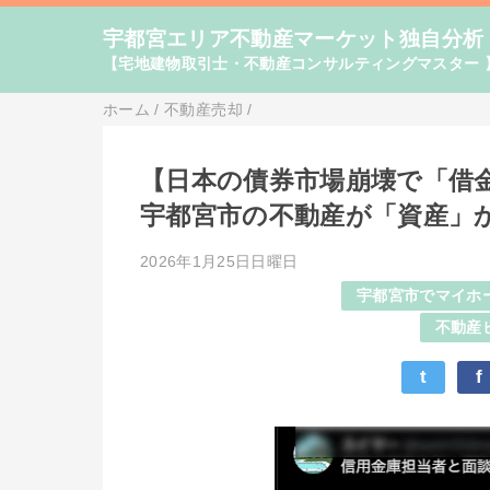
宇都宮エリア不動産マーケット独自分析
【宅地建物取引士・不動産コンサルティングマスター 
ホーム
/
不動産売却
/
【日本の債券市場崩壊で「借
宇都宮市の不動産が「資産」
2026年1月25日日曜日
宇都宮市でマイホ
不動産
t
f