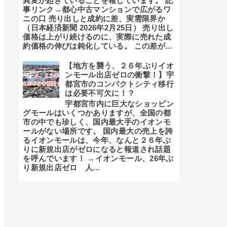
異変が起きていることを報じています。 記
事リンク→都心中古マンションで広がるワ
ニの口 売り出しと成約に差、実需限界か
（日本経済新聞 2026年2月25日） 売り出し
価格は上がり続けるのに、実際に売れた成
約価格の伸びは鈍化している。 この差が...
【地方を襲う、２６年ぶりイオ
ンモール出店ゼロの衝撃！】宇
都宮市のコンパクトシティ移行
は必要不可欠に！？
宇都宮市内に巨大なショッピン
グモールはいくつかありますが、全国の都
市の中でも珍しく、国内最大手のイオンモ
ールがない場所です。 国内最大の売上を誇
るイオンモールは、今年、なんと２６年ぶ
りに新規出店がゼロになると報道され話題
を呼んでいます！ →イオンモール、26年ぶ
り新規出店ゼロ 人...