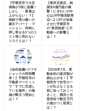
【宇都宮市で火災
【東武百貨店、純
保険が3倍に急騰！
損失8億円超の衝
しかし・・家賃は
撃！にぎわいの中
上がらない！？】
心はJR宇都宮駅周
相続で受け継いだ
辺へ】LRTが加速
築古アパート・マ
させた宇都宮市
ンション、同時に
の"東西格差"と不
押し寄せる5つのコ
動産への影響と
スト増と売れない
は！？
リスクとは！？
【金利急騰×ナフサ
【2026年7月、変
ショックの同時襲
動金利の返済額が
来！】宇都宮市の
跳ね上がる！】宇
不動産マーケット
都宮市で住宅ロー
で「すでに完成し
ンが払えなくなる
ている物件」の価
前に知っておくべ
値が際立つ理由と
きこと、競売と任
は！？
意売却で数百万円
の差がつく現実と
は！？