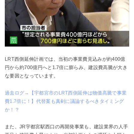
LRT西側延伸計画では、当初の事業費見込みが約400億
円から約700億円へと1.7倍に膨らみ、建設費高騰が大き
な要因となっています。
過去ログ→【宇都宮市のLRT西側延伸は物価高騰で事業
費1.7倍に！】代替案も真剣に議論するべきタイミング
か！？
また、JR宇都宮駅西口の再開発事業も、建設業界の人手