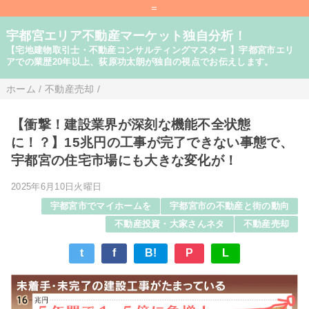
=
宇都宮エリア不動産マーケット独自分析！
【宅地建物取引士・不動産コンサルティングマスター 】宇都宮市エリ
アでの業歴20年以上、荻原功太朗が独自の視点でお伝えします。
ホーム
/
不動産売却
/
【衝撃！建設業界が深刻な機能不全状態
に！？】15兆円の工事が完了できない事態で、
宇都宮の住宅市場にも大きな変化が！
2025年6月10日火曜日
宇都宮市でマイホームを
宇都宮市の不動産と街の動向
不動産投資・大家さんネタ
不動産売却
t
f
B!
P
L