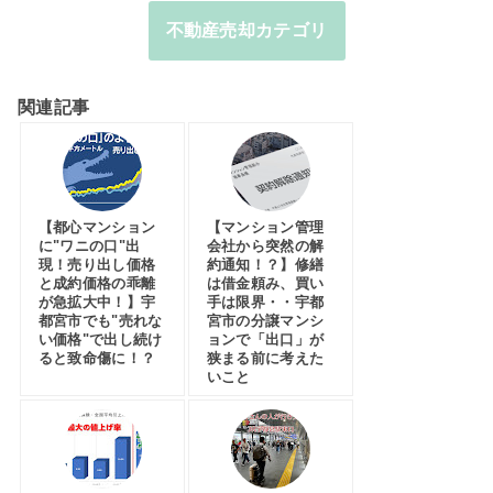
不動産売却カテゴリ
関連記事
【都心マンション
【マンション管理
に"ワニの口"出
会社から突然の解
現！売り出し価格
約通知！？】修繕
と成約価格の乖離
は借金頼み、買い
が急拡大中！】宇
手は限界・・宇都
都宮市でも"売れな
宮市の分譲マンシ
い価格"で出し続け
ョンで「出口」が
ると致命傷に！？
狭まる前に考えた
いこと