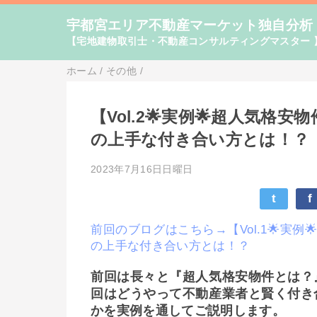
宇都宮エリア不動産マーケット独自分析
【宅地建物取引士・不動産コンサルティングマスター 
ホーム
/
その他
/
【Vol.2🌟実例🌟超人気
の上手な付き合い方とは！？
2023年7月16日日曜日
t
f
前回のブログはこちら→【Vol.1🌟実
の上手な付き合い方とは！？
前回は長々と『超人気格安物件とは？
回はどうやって不動産業者と賢く付き
かを実例を通してご説明します。