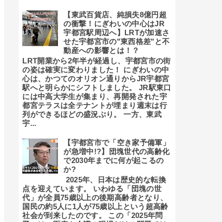
【東武百貨店、純損失8億円超
の衝撃！にぎわいの中心はJR
宇都宮駅周辺へ】LRTが加速さ
せた宇都宮市の"東西格差"と不
動産への影響とは！？
LRT開業から2年半が経過し、宇都宮市の街
の姿は確実に変わりました！ にぎわいの中
心は、かつてのオリオン通りからJR宇都宮
駅へと明らかにシフトしました。 JR駅東口
には中高大学生が集まり、再開発された宇
都宮テラスは全テナントが埋まり週末は行
列ができるほどの盛況ぶり。 一方、東武
宇...
【宇都宮市で「空き家予備軍」
が急増中!?】団塊世代の高齢化
で2030年までに何が起こるの
か?
2025年、日本は歴史的な転換
点を迎えています。 いわゆる「団塊の世
代」が全員75歳以上の後期高齢者となり、
国民の約5人に1人が75歳以上という超高齢
社会が到来したのです。 この「2025年問