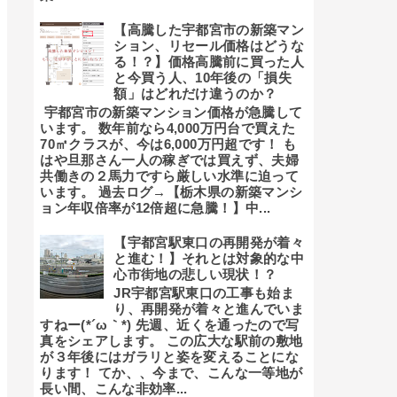
【高騰した宇都宮市の新築マン
ション、リセール価格はどうな
る！？】価格高騰前に買った人
と今買う人、10年後の「損失
額」はどれだけ違うのか？
宇都宮市の新築マンション価格が急騰して
います。 数年前なら4,000万円台で買えた
70㎡クラスが、今は6,000万円超です！ も
はや旦那さん一人の稼ぎでは買えず、夫婦
共働きの２馬力ですら厳しい水準に迫って
います。 過去ログ→【栃木県の新築マンシ
ョン年収倍率が12倍超に急騰！】中...
【宇都宮駅東口の再開発が着々
と進む！】それとは対象的な中
心市街地の悲しい現状！？
JR宇都宮駅東口の工事も始ま
り、再開発が着々と進んでいま
すねー(*´ω｀*) 先週、近くを通ったので写
真をシェアします。 この広大な駅前の敷地
が３年後にはガラリと姿を変えることにな
ります！ てか、、今まで、こんな一等地が
長い間、こんな非効率...