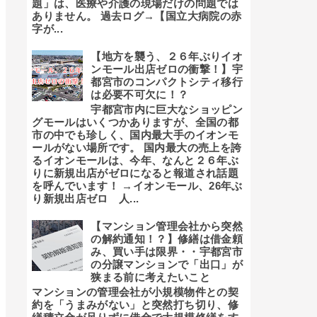
題」は、医療や介護の現場だけの問題では
ありません。 過去ログ→【国立大病院の赤
字が...
【地方を襲う、２６年ぶりイオ
ンモール出店ゼロの衝撃！】宇
都宮市のコンパクトシティ移行
は必要不可欠に！？
宇都宮市内に巨大なショッピン
グモールはいくつかありますが、全国の都
市の中でも珍しく、国内最大手のイオンモ
ールがない場所です。 国内最大の売上を誇
るイオンモールは、今年、なんと２６年ぶ
りに新規出店がゼロになると報道され話題
を呼んでいます！ →イオンモール、26年ぶ
り新規出店ゼロ 人...
【マンション管理会社から突然
の解約通知！？】修繕は借金頼
み、買い手は限界・・宇都宮市
の分譲マンションで「出口」が
狭まる前に考えたいこと
マンションの管理会社が小規模物件との契
約を「うまみがない」と突然打ち切り、修