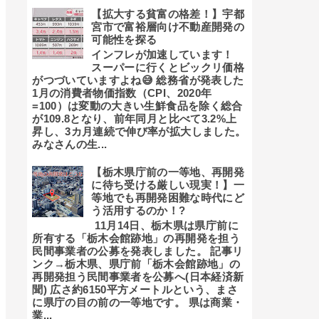
【拡大する貧富の格差！】宇都
宮市で富裕層向け不動産開発の
可能性を探る
インフレが加速しています！
スーパーに行くとビックリ価格
がつづいていますよね😅 総務省が発表した
1月の消費者物価指数（CPI、2020年
=100）は変動の大きい生鮮食品を除く総合
が109.8となり、前年同月と比べて3.2%上
昇し、3カ月連続で伸び率が拡大しました。
みなさんの生...
【栃木県庁前の一等地、再開発
に待ち受ける厳しい現実！】一
等地でも再開発困難な時代にど
う活用するのか！?
11月14日、栃木県は県庁前に
所有する「栃木会館跡地」の再開発を担う
民間事業者の公募を発表しました。 記事リ
ンク→栃木県、県庁前「栃木会館跡地」の
再開発担う民間事業者を公募へ(日本経済新
聞) 広さ約6150平方メートルという、まさ
に県庁の目の前の一等地です。 県は商業・
業...