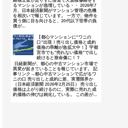
繕積立金が足りずに借金で大規模修繕をす
るマンションが急増している・・ 2026年7
月、日本経済新聞がマンション管理の危機
を相次いで報じています。 一方で、物件を
買う側に目を向けると、20代以下世帯の負
債が...
【都心マンションに"ワニの
口"出現！売り出し価格と成約
価格の乖離が急拡大中！】宇都
宮市でも"売れない価格"で出し
続けると致命傷に！？
日経新聞が、都心の中古マンション市場で
異変が起きていることを報じています。 記
事リンク→都心中古マンションで広がるワ
ニの口 売り出しと成約に差、実需限界か
（日本経済新聞 2026年2月25日） 売り出し
価格は上がり続けるのに、実際に売れた成
約価格の伸びは鈍化している。 この差が...