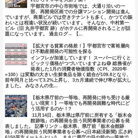
宇都宮市の中心市街地では、大通り沿いの一
部、再開発区画での分譲マンション開発は進ん
でいますが、商業ビルでは空きテナントも多く、かつての賑
わいとは程遠い状況が続いています。 そんなか、中村第一
ビル（旧 丸井宇都宮 跡）がホテルに再開発されることが話
題になっています。 過去ログ→ 【...
【拡大する貧富の格差！】宇都宮市で富裕層向
け不動産開発の可能性を探る
インフレが加速しています！ スーパーに行くと
ビックリ価格がつづいていますよね😅 総務省が
発表した1月の消費者物価指数（CPI、2020年
=100）は変動の大きい生鮮食品を除く総合が109.8となり、
前年同月と比べて3.2%上昇し、3カ月連続で伸び率が拡大し
ました。 みなさんの生...
【栃木県庁前の一等地、再開発に待ち受ける厳
しい現実！】一等地でも再開発困難な時代にど
う活用するのか！?
11月14日、栃木県は県庁前に所有する「栃木会
館跡地」の再開発を担う民間事業者の公募を発
表しました。 記事リンク→栃木県、県庁前「栃木会館跡
地」の再開発担う民間事業者を公募へ(日本経済新聞) 広さ約
6150平方メートルという、まさに県庁の目の前の一等地で