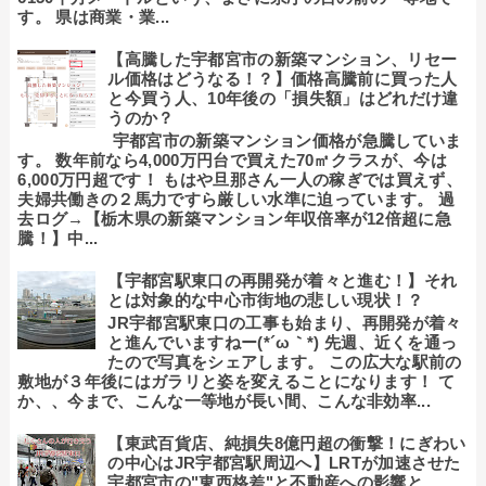
す。 県は商業・業...
【高騰した宇都宮市の新築マンション、リセー
ル価格はどうなる！？】価格高騰前に買った人
と今買う人、10年後の「損失額」はどれだけ違
うのか？
宇都宮市の新築マンション価格が急騰していま
す。 数年前なら4,000万円台で買えた70㎡クラスが、今は
6,000万円超です！ もはや旦那さん一人の稼ぎでは買えず、
夫婦共働きの２馬力ですら厳しい水準に迫っています。 過
去ログ→【栃木県の新築マンション年収倍率が12倍超に急
騰！】中...
【宇都宮駅東口の再開発が着々と進む！】それ
とは対象的な中心市街地の悲しい現状！？
JR宇都宮駅東口の工事も始まり、再開発が着々
と進んでいますねー(*´ω｀*) 先週、近くを通っ
たので写真をシェアします。 この広大な駅前の
敷地が３年後にはガラリと姿を変えることになります！ て
か、、今まで、こんな一等地が長い間、こんな非効率...
【東武百貨店、純損失8億円超の衝撃！にぎわい
の中心はJR宇都宮駅周辺へ】LRTが加速させた
宇都宮市の"東西格差"と不動産への影響と