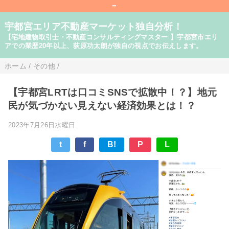
=
宇都宮エリア不動産マーケット独自分析！
【宅地建物取引士・不動産コンサルティングマスター 】宇都宮市エリ
アでの業歴20年以上、荻原功太朗が独自の視点でお伝えします。
ホーム
/
その他
/
【宇都宮LRTは口コミSNSで拡散中！？】地元
民が気づかない見えない経済効果とは！？
2023年7月26日水曜日
t
f
B!
P
L