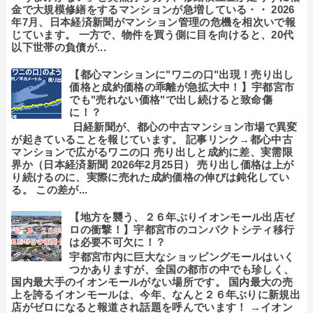
金で大規模修繕をするマンションが急増している・・ 2026
年7月、日本経済新聞がマンション管理の危機を相次いで報
じています。 一方で、物件を買う側に目を向けると、20代
以下世帯の負債が...
【都心マンションに"ワニの口"出現！売り出し
価格と成約価格の乖離が急拡大中！】宇都宮市
でも"売れない価格"で出し続けると致命傷
に！？
日経新聞が、都心の中古マンション市場で異変
が起きていることを報じています。 記事リンク→都心中古
マンションで広がるワニの口 売り出しと成約に差、実需限
界か（日本経済新聞 2026年2月25日） 売り出し価格は上が
り続けるのに、実際に売れた成約価格の伸びは鈍化してい
る。 この差が...
【地方を襲う、２６年ぶりイオンモール出店ゼ
ロの衝撃！】宇都宮市のコンパクトシティ移行
は必要不可欠に！？
宇都宮市内に巨大なショッピングモールはいく
つかありますが、全国の都市の中でも珍しく、
国内最大手のイオンモールがない場所です。 国内最大の売
上を誇るイオンモールは、今年、なんと２６年ぶりに新規出
店がゼロになると報道され話題を呼んでいます！ →イオン