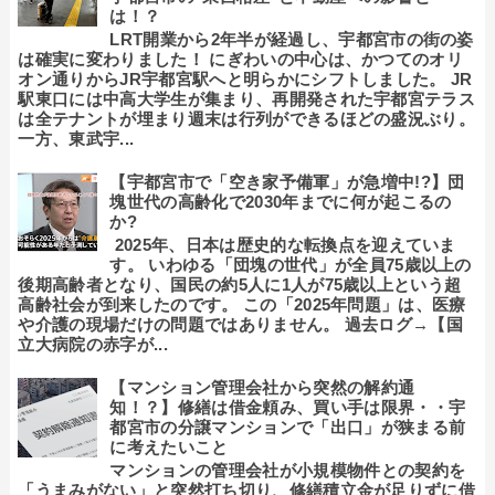
は！？
LRT開業から2年半が経過し、宇都宮市の街の姿
は確実に変わりました！ にぎわいの中心は、かつてのオリ
オン通りからJR宇都宮駅へと明らかにシフトしました。 JR
駅東口には中高大学生が集まり、再開発された宇都宮テラス
は全テナントが埋まり週末は行列ができるほどの盛況ぶり。
一方、東武宇...
【宇都宮市で「空き家予備軍」が急増中!?】団
塊世代の高齢化で2030年までに何が起こるの
か?
2025年、日本は歴史的な転換点を迎えていま
す。 いわゆる「団塊の世代」が全員75歳以上の
後期高齢者となり、国民の約5人に1人が75歳以上という超
高齢社会が到来したのです。 この「2025年問題」は、医療
や介護の現場だけの問題ではありません。 過去ログ→【国
立大病院の赤字が...
【マンション管理会社から突然の解約通
知！？】修繕は借金頼み、買い手は限界・・宇
都宮市の分譲マンションで「出口」が狭まる前
に考えたいこと
マンションの管理会社が小規模物件との契約を
「うまみがない」と突然打ち切り、修繕積立金が足りずに借