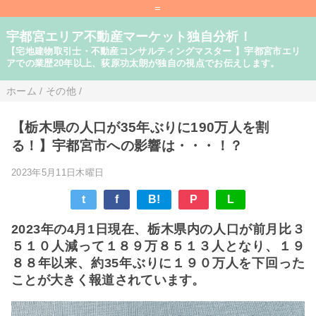
=
宇都宮エリア不動産マーケット独自分析！
【宅地建物取引士・不動産コンサルティングマスター 】宇都宮市エリ
アでの業歴20年以上、荻原功太朗が独自の視点でお伝えします。
ホーム
/
その他
/
【栃木県の人口が35年ぶりに190万人を割
る！】宇都宮市への影響は・・・！？
2023年5月11日木曜日
t
f
B!
P
L
2023年の4月1日現在、栃木県内の人口が前月比３
５１０人減って１８９万８５１３人となり、１９
８８年以来、約35年ぶりに１９０万人を下回った
ことが大きく報道されています。