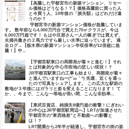
【高騰した宇都宮市の新築マンション、リセー
ル価格はどうなる！？】価格高騰前に買った人
と今買う人、10年後の「損失額」はどれだけ違
うのか？
宇都宮市の新築マンション価格が急騰していま
す。 数年前なら4,000万円台で買えた70㎡クラスが、今は
6,000万円超です！ もはや旦那さん一人の稼ぎでは買えず、
夫婦共働きの２馬力ですら厳しい水準に迫っています。 過
去ログ→【栃木県の新築マンション年収倍率が12倍超に急
騰！】中...
【宇都宮駅東口の再開発が着々と進む！】それ
とは対象的な中心市街地の悲しい現状！？
JR宇都宮駅東口の工事も始まり、再開発が着々
と進んでいますねー(*´ω｀*) 先週、近くを通っ
たので写真をシェアします。 この広大な駅前の
敷地が３年後にはガラリと姿を変えることになります！ て
か、、今まで、こんな一等地が長い間、こんな非効率...
【東武百貨店、純損失8億円超の衝撃！にぎわい
の中心はJR宇都宮駅周辺へ】LRTが加速させた
宇都宮市の"東西格差"と不動産への影響と
は！？
LRT開業から2年半が経過し、宇都宮市の街の姿