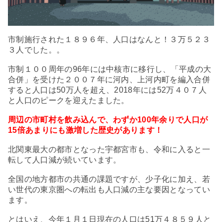
市制施行された１８９６年、人口はなんと！３万５２３
３人でした。。
市制１００周年の96年には中核市に移行し、「平成の大
合併」を受けた２００７年に河内、上河内町を編入合併
すると人口は50万人を超え、2018年には52万４０７人
と人口のピークを迎えたました。
周辺の市町村を飲み込んで、わずか100年余りで人口が
15倍あまりにも激増した歴史があります！
北関東最大の都市となった宇都宮市も、令和に入ると一
転して人口減が続いています。
全国の地方都市の共通の課題ですが、少子化に加え、若
い世代の東京圏への転出も人口減の主な要因となってい
ます。
とはいえ、今年１月１日現在の人口は51万４８５９人と