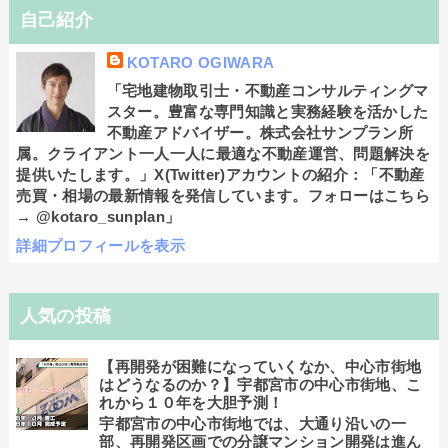
自己紹介
KOTARO OGIWARA
「宅地建物取引士・不動産コンサルティングマ
スター。豊富な専門知識と実務経験を活かした
不動産アドバイザー。株式会社サンプラン所
属。クライアント一人一人に最適な不動産運営、問題解決を
提供いたします。」X(Twitter)アカウントの紹介：「不動産
売買・相場の最新情報を発信しています。フォローはこちら
→ @kotaro_sunplan」
詳細プロフィールを表示
人気の投稿
【再開発が困難になっていくなか、中心市街地
はどうなるのか？】宇都宮市の中心市街地、こ
れから１０年を大胆予測！
宇都宮市の中心市街地では、大通り沿いの一
部、再開発区画での分譲マンション開発は進ん