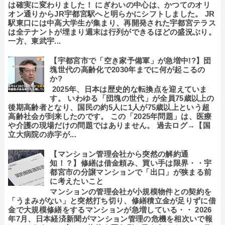
は確実に変わりました！ にぎわいの中心は、かつてのオリ
オン通りからJR宇都宮駅へと明らかにシフトしました。 JR
駅東口には中高大学生が集まり、再開発された宇都宮テラス
は全テナントが埋まり週末は行列ができるほどの盛況ぶり。
一方、東武宇...
【宇都宮市で「空き家予備軍」が急増中!?】団
塊世代の高齢化で2030年までに何が起こるの
か?
2025年、日本は歴史的な転換点を迎えていま
す。 いわゆる「団塊の世代」が全員75歳以上の
後期高齢者となり、国民の約5人に1人が75歳以上という超
高齢社会が到来したのです。 この「2025年問題」は、医療
や介護の現場だけの問題ではありません。 過去ログ→【国
立大病院の赤字が...
【マンション管理会社から突然の解約通
知！？】修繕は借金頼み、買い手は限界・・宇
都宮市の分譲マンションで「出口」が狭まる前
に考えたいこと
マンションの管理会社が小規模物件との契約を
「うまみがない」と突然打ち切り、修繕積立金が足りずに借
金で大規模修繕をするマンションが急増している・・ 2026
年7月、日本経済新聞がマンション管理の危機を相次いで報