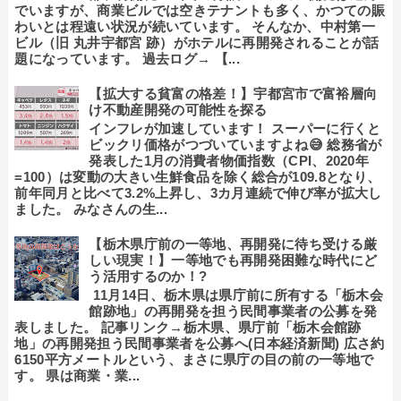
でいますが、商業ビルでは空きテナントも多く、かつての賑
わいとは程遠い状況が続いています。 そんなか、中村第一
ビル（旧 丸井宇都宮 跡）がホテルに再開発されることが話
題になっています。 過去ログ→ 【...
【拡大する貧富の格差！】宇都宮市で富裕層向
け不動産開発の可能性を探る
インフレが加速しています！ スーパーに行くと
ビックリ価格がつづいていますよね😅 総務省が
発表した1月の消費者物価指数（CPI、2020年
=100）は変動の大きい生鮮食品を除く総合が109.8となり、
前年同月と比べて3.2%上昇し、3カ月連続で伸び率が拡大し
ました。 みなさんの生...
【栃木県庁前の一等地、再開発に待ち受ける厳
しい現実！】一等地でも再開発困難な時代にど
う活用するのか！?
11月14日、栃木県は県庁前に所有する「栃木会
館跡地」の再開発を担う民間事業者の公募を発
表しました。 記事リンク→栃木県、県庁前「栃木会館跡
地」の再開発担う民間事業者を公募へ(日本経済新聞) 広さ約
6150平方メートルという、まさに県庁の目の前の一等地で
す。 県は商業・業...