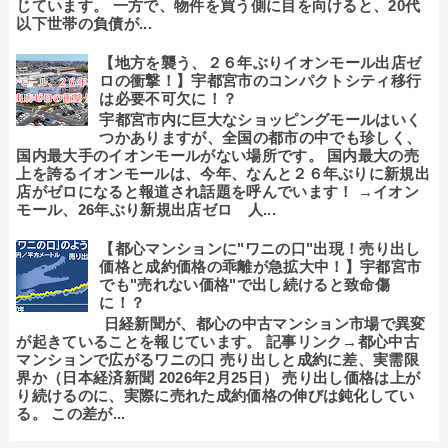
じています。 一方で、物件を買う側に目を向けると、20代
以下世帯の負債が...
【地方を襲う、２６年ぶりイオンモール出店ゼ
ロの衝撃！】宇都宮市のコンパクトシティ移行
は必要不可欠に！？
宇都宮市内に巨大なショッピングモールはいく
つかありますが、全国の都市の中でも珍しく、
国内最大手のイオンモールがない場所です。 国内最大の売
上を誇るイオンモールは、今年、なんと２６年ぶりに新規出
店がゼロになると報道され話題を呼んでいます！ →イオン
モール、26年ぶり新規出店ゼロ 人...
【都心マンションに"ワニの口"出現！売り出し
価格と成約価格の乖離が急拡大中！】宇都宮市
でも"売れない価格"で出し続けると致命傷
に！？
日経新聞が、都心の中古マンション市場で異変
が起きていることを報じています。 記事リンク→都心中古
マンションで広がるワニの口 売り出しと成約に差、実需限
界か（日本経済新聞 2026年2月25日） 売り出し価格は上が
り続けるのに、実際に売れた成約価格の伸びは鈍化してい
る。 この差が...