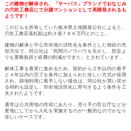
この建物が解体され、「サーパス」ブランドでおなじみ
の
穴吹工務店にて分譲マンションとして再開発されるも
ようです！
このビルを所有していた栃木県土地開発公社によると、
穴吹工務店落札額は約３億７８６万円とのこと。
建物の解体と中心市街地の活性化を条件とした独自の売
却方法で、同公社は「民間のノウハウを生かし、想定よ
りも業務負担と経費の削減ができた」とされています。
解体工事を着実に進めるため、契約から２年以内の着手
と４年以内の完了を条件に加えられた珍しい方式が採用
され、跡地利用に着手しない場合は、同公社が買い戻せ
る特約も設定し、市街地活性化に寄与するよう条件を工
夫されたようです。
通常は
公共用地の売却にあたり、売り手の官公庁などが
更地にしてから入札を実施するのが一般的なのでかなり
珍しいケースです。