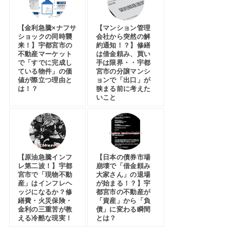
【金利急騰×ナフサ
【マンション管理
ショックの同時襲
会社から突然の解
来！】宇都宮市の
約通知！？】修繕
不動産マーケット
は借金頼み、買い
で「すでに完成し
手は限界・・宇都
ている物件」の価
宮市の分譲マンシ
値が際立つ理由と
ョンで「出口」が
は！？
狭まる前に考えた
いこと
【原油急騰インフ
【日本の債券市場
レ第二波！】宇都
崩壊で「借金頼み
宮市で「現物不動
大家さん」の退場
産」はインフレヘ
が始まる！？】宇
ッジになるか？修
都宮市の不動産が
繕費・火災保険・
「資産」から「負
金利の三重苦が教
債」に変わる瞬間
える冷酷な現実！
とは？