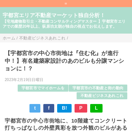
=
宇都宮エリア不動産マーケット独自分析！
【宅地建物取引士・不動産コンサルティングマスター 】宇都宮市エリ
アでの業歴20年以上、荻原功太朗が独自の視点でお伝えします。
ホーム
/
不動産ビジネスあれこれ
/
【宇都宮市の中心市街地は『住む化』が進行
中！】有名建築家設計のあのビルも分譲マンシ
ョンに！？
2023年2月19日日曜日
宇都宮市でマイホームを
宇都宮市の不動産と街の動向
不動産ビジネスあれこれ
t
f
B!
P
L
宇都宮市の中心市街地に、10階建てコンクリート
打ちっぱなしの外壁異彩を放つ外観のビルがある