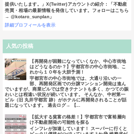
提供いたします。」X(Twitter)アカウントの紹介：「不動産
売買・相場の最新情報を発信しています。フォローはこちら
→ @kotaro_sunplan」
詳細プロフィールを表示
人気の投稿
【再開発が困難になっていくなか、中心市街地
はどうなるのか？】宇都宮市の中心市街地、こ
れから１０年を大胆予測！
宇都宮市の中心市街地では、大通り沿いの一
部、再開発区画での分譲マンション開発は進ん
でいますが、商業ビルでは空きテナントも多く、かつての賑
わいとは程遠い状況が続いています。 そんなか、中村第一
ビル（旧 丸井宇都宮 跡）がホテルに再開発されることが話
題になっています。 過去ログ→ 【...
【拡大する貧富の格差！】宇都宮市で富裕層向
け不動産開発の可能性を探る
インフレが加速しています！ スーパーに行くと
ビックリ価格がつづいていますよね😅 総務省が