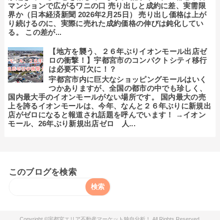
マンションで広がるワニの口 売り出しと成約に差、実需限
界か（日本経済新聞 2026年2月25日） 売り出し価格は上が
り続けるのに、実際に売れた成約価格の伸びは鈍化してい
る。 この差が...
【地方を襲う、２６年ぶりイオンモール出店ゼ
ロの衝撃！】宇都宮市のコンパクトシティ移行
は必要不可欠に！？
宇都宮市内に巨大なショッピングモールはいく
つかありますが、全国の都市の中でも珍しく、
国内最大手のイオンモールがない場所です。 国内最大の売
上を誇るイオンモールは、今年、なんと２６年ぶりに新規出
店がゼロになると報道され話題を呼んでいます！ →イオン
モール、26年ぶり新規出店ゼロ 人...
このブログを検索
宇都宮エリア不動産マーケット独自分析！