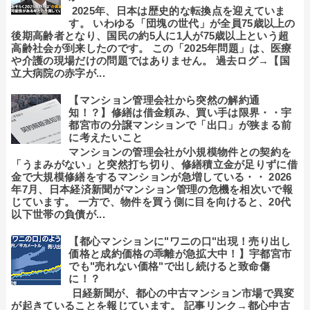
2025年、日本は歴史的な転換点を迎えていま
す。 いわゆる「団塊の世代」が全員75歳以上の
後期高齢者となり、国民の約5人に1人が75歳以上という超
高齢社会が到来したのです。 この「2025年問題」は、医療
や介護の現場だけの問題ではありません。 過去ログ→【国
立大病院の赤字が...
【マンション管理会社から突然の解約通
知！？】修繕は借金頼み、買い手は限界・・宇
都宮市の分譲マンションで「出口」が狭まる前
に考えたいこと
マンションの管理会社が小規模物件との契約を
「うまみがない」と突然打ち切り、修繕積立金が足りずに借
金で大規模修繕をするマンションが急増している・・ 2026
年7月、日本経済新聞がマンション管理の危機を相次いで報
じています。 一方で、物件を買う側に目を向けると、20代
以下世帯の負債が...
【都心マンションに"ワニの口"出現！売り出し
価格と成約価格の乖離が急拡大中！】宇都宮市
でも"売れない価格"で出し続けると致命傷
に！？
日経新聞が、都心の中古マンション市場で異変
が起きていることを報じています。 記事リンク→都心中古