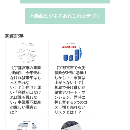
不動産ビジネスあれこれカテゴリ
関連記事
【宇都宮市の事業
【宇都宮市で火災
用物件、今年売れ
保険が3倍に急騰！
なければ来年はも
しかし・・家賃は
っと売れな
上がらない！？】
い！？】住宅と違
相続で受け継いだ
い「利益が出なけ
築古アパート・マ
れば誰も買わな
ンション、同時に
い」事業用不動産
押し寄せる5つのコ
の厳しい現実と
スト増と売れない
は？
リスクとは！？