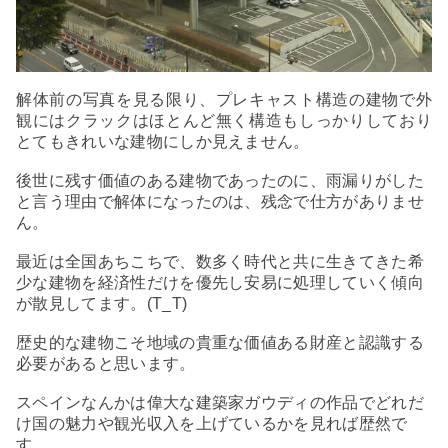
解体前の写真を見る限り、
プレキャスト構造の建物で外
観にはクラックはほとんど無く構造もしっかりしており
とてもきれいな建物にしか見えません。
後世に残す価値のある建物であったのに、雨漏りがした
と言う理由で解体になったのは、残念で仕方がありませ
ん。
最近は全国あちこちで、数多く時代と共に生きてきた希
少な建物を経済性だけを優先し安易に処理していく傾向
が散見してます。(T_T)
歴史的な建物こそ地域の貴重な価値ある財産と認識する
必要があると思います。
スペインなんかは偉大な建築家ガウディの作品でどれだ
け国の魅力や観光収入を上げているかを見れば歴然で
す。