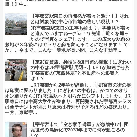
騰！】中...
【宇都宮駅東口の再開発が着々と進む！】それ
とは対象的な中心市街地の悲しい現状！？
JR宇都宮駅東口の工事も始まり、再開発が着々
と進んでいますねー(*´ω｀*) 先週、近くを通っ
たので写真をシェアします。 この広大な駅前の
敷地が３年後にはガラリと姿を変えることになります！ て
か、、今まで、こんな一等地が長い間、こんな非効率...
【東武百貨店、純損失8億円超の衝撃！にぎわい
の中心はJR宇都宮駅周辺へ】LRTが加速させた
宇都宮市の"東西格差"と不動産への影響と
は！？
LRT開業から2年半が経過し、宇都宮市の街の姿
は確実に変わりました！ にぎわいの中心は、かつてのオリ
オン通りからJR宇都宮駅へと明らかにシフトしました。 JR
駅東口には中高大学生が集まり、再開発された宇都宮テラス
は全テナントが埋まり週末は行列ができるほどの盛況ぶり。
一方、東武宇...
【宇都宮市で「空き家予備軍」が急増中!?】団
塊世代の高齢化で2030年までに何が起こるの
か?