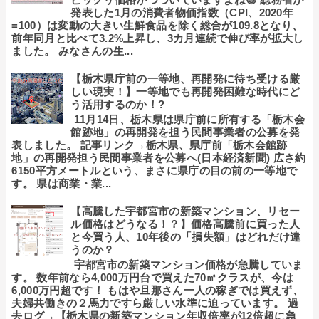
発表した1月の消費者物価指数（CPI、2020年
=100）は変動の大きい生鮮食品を除く総合が109.8となり、
前年同月と比べて3.2%上昇し、3カ月連続で伸び率が拡大し
ました。 みなさんの生...
【栃木県庁前の一等地、再開発に待ち受ける厳
しい現実！】一等地でも再開発困難な時代にど
う活用するのか！?
11月14日、栃木県は県庁前に所有する「栃木会
館跡地」の再開発を担う民間事業者の公募を発
表しました。 記事リンク→栃木県、県庁前「栃木会館跡
地」の再開発担う民間事業者を公募へ(日本経済新聞) 広さ約
6150平方メートルという、まさに県庁の目の前の一等地で
す。 県は商業・業...
【高騰した宇都宮市の新築マンション、リセー
ル価格はどうなる！？】価格高騰前に買った人
と今買う人、10年後の「損失額」はどれだけ違
うのか？
宇都宮市の新築マンション価格が急騰していま
す。 数年前なら4,000万円台で買えた70㎡クラスが、今は
6,000万円超です！ もはや旦那さん一人の稼ぎでは買えず、
夫婦共働きの２馬力ですら厳しい水準に迫っています。 過
去ログ→【栃木県の新築マンション年収倍率が12倍超に急