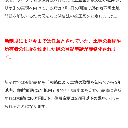
以前、ブログでも多少解説を行った
【放置空き家の囲い込みシナ
リオ】
の実現へ向けて、政府は
3
月
5
日の閣議で所有者不明土地
問題を解決するため民法など関連法の改正案を決定しました。
新制度により今までは任意とされていた、土地の相続や
所有者の住所を変更した際の登記申請が義務化されま
す。
新制度では登記義務を「
相続により土地の取得を知ってから
3
年
以内、住所変更は
2
年以内」
までと申請期限を定め、義務に違反
すれば
相続は
10
万円以下、住所変更は
5
万円以下の過料
が欠かせ
られることになります。