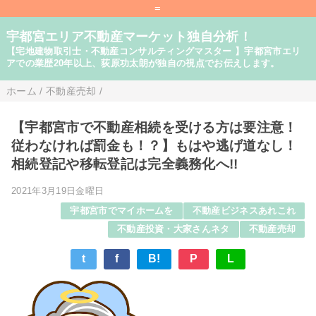
=
宇都宮エリア不動産マーケット独自分析！
【宅地建物取引士・不動産コンサルティングマスター 】宇都宮市エリ
アでの業歴20年以上、荻原功太朗が独自の視点でお伝えします。
ホーム
/
不動産売却
/
【宇都宮市で不動産相続を受ける方は要注意！
従わなければ罰金も！？】もはや逃げ道なし！
相続登記や移転登記は完全義務化へ!!
2021年3月19日金曜日
宇都宮市でマイホームを
不動産ビジネスあれこれ
不動産投資・大家さんネタ
不動産売却
t
f
B!
P
L