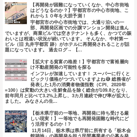
【再開発が困難になっていくなか、中心市街地
はどうなるのか？】宇都宮市の中心市街地、こ
れから１０年を大胆予測！
宇都宮市の中心市街地では、大通り沿いの一
部、再開発区画での分譲マンション開発は進ん
でいますが、商業ビルでは空きテナントも多く、かつての賑
わいとは程遠い状況が続いています。 そんなか、中村第一
ビル（旧 丸井宇都宮 跡）がホテルに再開発されることが話
題になっています。 過去ログ→ 【...
【拡大する貧富の格差！】宇都宮市で富裕層向
け不動産開発の可能性を探る
インフレが加速しています！ スーパーに行くと
ビックリ価格がつづいていますよね😅 総務省が
発表した1月の消費者物価指数（CPI、2020年
=100）は変動の大きい生鮮食品を除く総合が109.8となり、
前年同月と比べて3.2%上昇し、3カ月連続で伸び率が拡大し
ました。 みなさんの生...
【栃木県庁前の一等地、再開発に待ち受ける厳
しい現実！】一等地でも再開発困難な時代にど
う活用するのか！?
11月14日、栃木県は県庁前に所有する「栃木会
館跡地」の再開発を担う民間事業者の公募を発