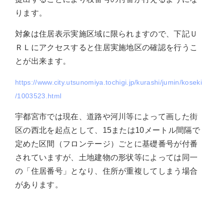
ります。
対象は
住居表示実施区域に限られますので、下記Ｕ
ＲＬにアクセスすると住居実施地区の確認を行うこ
とが出来ます。
https://www.city.utsunomiya.tochigi.jp/kurashi/jumin/koseki
/1003523.html
宇都宮市では現在、道路や河川等によって画した街
区の西北を起点として、
15
または
10
メートル間隔で
定めた区間（フロンテージ）ごとに基礎番号が付番
されていますが、土地建物の形状等によっては同一
の「住居番号」となり、住所が重複してしまう場合
があります。