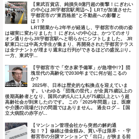
【東武百貨店、純損失8億円超の衝撃！にぎわい
の中心はJR宇都宮駅周辺へ】LRTが加速させた
宇都宮市の"東西格差"と不動産への影響と
は！？
LRT開業から2年半が経過し、宇都宮市の街の姿
は確実に変わりました！ にぎわいの中心は、かつてのオリ
オン通りからJR宇都宮駅へと明らかにシフトしました。 JR
駅東口には中高大学生が集まり、再開発された宇都宮テラス
は全テナントが埋まり週末は行列ができるほどの盛況ぶり。
一方、東武宇...
【宇都宮市で「空き家予備軍」が急増中!?】団
塊世代の高齢化で2030年までに何が起こるの
か?
2025年、日本は歴史的な転換点を迎えていま
す。 いわゆる「団塊の世代」が全員75歳以上の
後期高齢者となり、国民の約5人に1人が75歳以上という超
高齢社会が到来したのです。 この「2025年問題」は、医療
や介護の現場だけの問題ではありません。 過去ログ→【国
立大病院の赤字が...
【マンション管理会社から突然の解約通
知！？】修繕は借金頼み、買い手は限界・・宇
都宮市の分譲マンションで「出口」が狭まる前