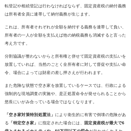
転登記や相続登記は行わなければならず、固定資産税の納付義務
は所有者全員に連帯して納付義務が生じます。
これは、所有者それぞれが全額を納付する義務を連帯して負い、
所有者の一人が全額を支払えば他の納税義務も消滅すると言った
考え方です。
分割協議が整わないからと所有権と併せて固定資産税の支払いを
放置していれば、当然のごとく全所有者に対して督促や支払い命
令、場合によっては財産の差し押さえが行われます。
また危険な状態で空き家を放置しているケースでは、行政による
強制的な現地調査の実施や、是正処置命令が発せられることから
悠長にいがみ合っている場合ではなくなります。
「空き家対策特別処置法」
により衛生的に有害で倒壊の危険があ
る
「特定空き家」
に指定された場合には、
固定資産税が最大で6