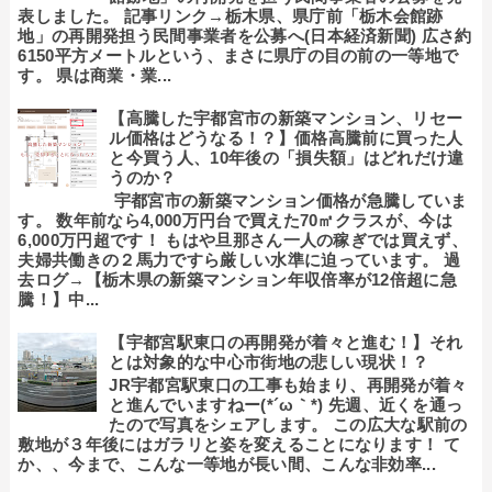
表しました。 記事リンク→栃木県、県庁前「栃木会館跡
地」の再開発担う民間事業者を公募へ(日本経済新聞) 広さ約
6150平方メートルという、まさに県庁の目の前の一等地で
す。 県は商業・業...
【高騰した宇都宮市の新築マンション、リセー
ル価格はどうなる！？】価格高騰前に買った人
と今買う人、10年後の「損失額」はどれだけ違
うのか？
宇都宮市の新築マンション価格が急騰していま
す。 数年前なら4,000万円台で買えた70㎡クラスが、今は
6,000万円超です！ もはや旦那さん一人の稼ぎでは買えず、
夫婦共働きの２馬力ですら厳しい水準に迫っています。 過
去ログ→【栃木県の新築マンション年収倍率が12倍超に急
騰！】中...
【宇都宮駅東口の再開発が着々と進む！】それ
とは対象的な中心市街地の悲しい現状！？
JR宇都宮駅東口の工事も始まり、再開発が着々
と進んでいますねー(*´ω｀*) 先週、近くを通っ
たので写真をシェアします。 この広大な駅前の
敷地が３年後にはガラリと姿を変えることになります！ て
か、、今まで、こんな一等地が長い間、こんな非効率...