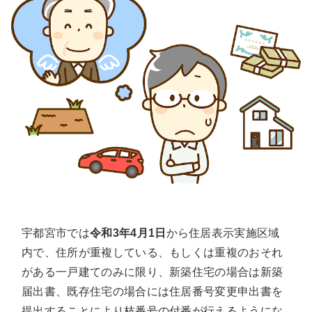
宇都宮市では
令和
3
年
4
月
1
日
から
住居表示実施区域
内で、住所が重複している、もしくは重複のおそれ
がある一戸建てのみに限り、新築住宅の場合は新築
届出書、既存住宅の場合には住居番号変更申出書を
提出することにより枝番号の付番が行えるようにな