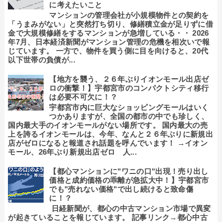
に考えたいこと
マンションの管理会社が小規模物件との契約を
「うまみがない」と突然打ち切り、修繕積立金が足りずに借
金で大規模修繕をするマンションが急増している・・ 2026
年7月、日本経済新聞がマンション管理の危機を相次いで報
じています。 一方で、物件を買う側に目を向けると、20代
以下世帯の負債が...
【地方を襲う、２６年ぶりイオンモール出店ゼ
ロの衝撃！】宇都宮市のコンパクトシティ移行
は必要不可欠に！？
宇都宮市内に巨大なショッピングモールはいく
つかありますが、全国の都市の中でも珍しく、
国内最大手のイオンモールがない場所です。 国内最大の売
上を誇るイオンモールは、今年、なんと２６年ぶりに新規出
店がゼロになると報道され話題を呼んでいます！ →イオン
モール、26年ぶり新規出店ゼロ 人...
【都心マンションに"ワニの口"出現！売り出し
価格と成約価格の乖離が急拡大中！】宇都宮市
でも"売れない価格"で出し続けると致命傷
に！？
日経新聞が、都心の中古マンション市場で異変
が起きていることを報じています。 記事リンク→都心中古