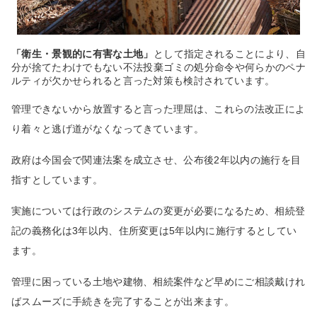
「
衛生・景観的に有害な土地」
として指定されることにより、自
分が捨てたわけでもない不法投棄ゴミの処分命令や何らかのペナ
ルティが欠かせられると言った対策も検討されています。
管理できないから放置すると言った理屈は、これらの法改正によ
り着々と逃げ道がなくなってきています。
政府は今国会で関連法案を成立させ、公布後
2
年以内の施行を目
指すとしています。
実施については行政のシステムの変更が必要になるため、相続登
記の義務化は
3
年以内、住所変更は
5
年以内に施行するとしてい
ます。
管理に困っている土地や建物、相続案件など早めにご相談戴けれ
ばスムーズに手続きを完了することが出来ます。