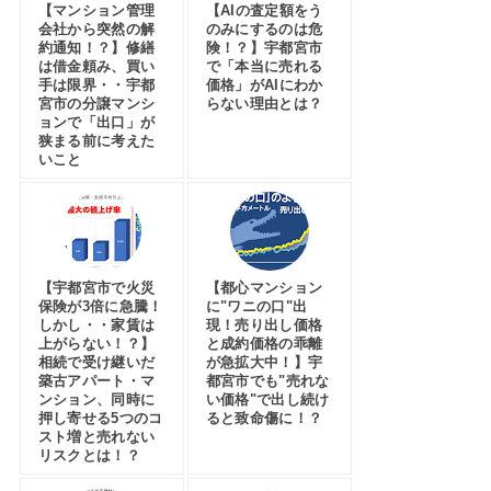
【マンション管理
【AIの査定額をう
会社から突然の解
のみにするのは危
約通知！？】修繕
険！？】宇都宮市
は借金頼み、買い
で「本当に売れる
手は限界・・宇都
価格」がAIにわか
宮市の分譲マンシ
らない理由とは？
ョンで「出口」が
狭まる前に考えた
いこと
【宇都宮市で火災
【都心マンション
保険が3倍に急騰！
に"ワニの口"出
しかし・・家賃は
現！売り出し価格
上がらない！？】
と成約価格の乖離
相続で受け継いだ
が急拡大中！】宇
築古アパート・マ
都宮市でも"売れな
ンション、同時に
い価格"で出し続け
押し寄せる5つのコ
ると致命傷に！？
スト増と売れない
リスクとは！？