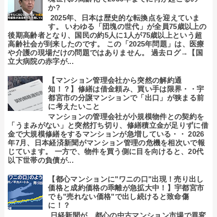
か?
2025年、日本は歴史的な転換点を迎えていま
す。 いわゆる「団塊の世代」が全員75歳以上の
後期高齢者となり、国民の約5人に1人が75歳以上という超
高齢社会が到来したのです。 この「2025年問題」は、医療
や介護の現場だけの問題ではありません。 過去ログ→【国
立大病院の赤字が...
【マンション管理会社から突然の解約通
知！？】修繕は借金頼み、買い手は限界・・宇
都宮市の分譲マンションで「出口」が狭まる前
に考えたいこと
マンションの管理会社が小規模物件との契約を
「うまみがない」と突然打ち切り、修繕積立金が足りずに借
金で大規模修繕をするマンションが急増している・・ 2026
年7月、日本経済新聞がマンション管理の危機を相次いで報
じています。 一方で、物件を買う側に目を向けると、20代
以下世帯の負債が...
【都心マンションに"ワニの口"出現！売り出し
価格と成約価格の乖離が急拡大中！】宇都宮市
でも"売れない価格"で出し続けると致命傷
に！？
日経新聞が、都心の中古マンション市場で異変