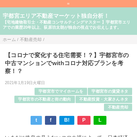
=
宇都宮エリア不動産マーケット独自分析！
【宅地建物取引士・不動産コンサルティングマスター 】宇都宮市エリ
アでの業歴20年以上、荻原功太朗が独自の視点でお伝えします。
ホーム
/
不動産売却
/
【コロナで変化する住宅需要！？】宇都宮市の
中古マンションでwithコロナ対応プランを考
察！？
2021年1月19日火曜日
宇都宮市でマイホームを
宇都宮市の賃貸ネタ
宇都宮市の不動産と街の動向
不動産投資・大家さんネタ
不動産売却
t
f
B!
P
L