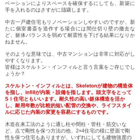
ベーションによりスペースを確保するにしても、新築に
手を入れるのはさすがに躊躇します。
中古一戸建住宅もリノベーションしやすいのですが、新
たに個室書斎を造作する場合には間仕切り壁の撤去な
ど、躯体バランスを弱めて耐震性を下げる結果になりか
ねません。
そのような意味では、中古マンションは非常に対応がし
やすくなります。
皆様はスケルトン・インフィルと言う言葉をご存じでし
ょうか？
スケルトン・インフィルとは、
Skeleton
が建物の構造体
を指し、
infill
が内装・設備を指します。頭文字をとって
S
Ｉ住宅ともいいます。耐久性の高い躯体構造を活か
し、耐用年数が比較的短い配管の交換や、ライフスタイ
ルに応じた内装の変更を容易にするものです。
木造在来工法のように通し柱や間柱・管柱・筋交いな
ど、点で剛性を保つ方法の他、
2×4
住宅の様に壁面で剛
性を保つ住宅もありますが、いずれにしても建物強度の