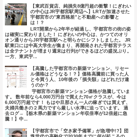
【東武百貨店、純損失8億円超の衝撃！にぎわい
の中心はJR宇都宮駅周辺へ】LRTが加速させた
宇都宮市の"東西格差"と不動産への影響と
は！？
LRT開業から2年半が経過し、宇都宮市の街の姿
は確実に変わりました！ にぎわいの中心は、かつてのオリ
オン通りからJR宇都宮駅へと明らかにシフトしました。 JR
駅東口には中高大学生が集まり、再開発された宇都宮テラス
は全テナントが埋まり週末は行列ができるほどの盛況ぶり。
一方、東武宇...
【高騰した宇都宮市の新築マンション、リセー
ル価格はどうなる！？】価格高騰前に買った人
と今買う人、10年後の「損失額」はどれだけ違
うのか？
宇都宮市の新築マンション価格が急騰していま
す。 数年前なら4,000万円台で買えた70㎡クラスが、今は
6,000万円超です！ もはや旦那さん一人の稼ぎでは買えず、
夫婦共働きの２馬力ですら厳しい水準に迫っています。 過
去ログ→【栃木県の新築マンション年収倍率が12倍超に急
騰！】中...
【宇都宮市で「空き家予備軍」が急増中!?】団
塊世代の高齢化で2030年までに何が起こるの