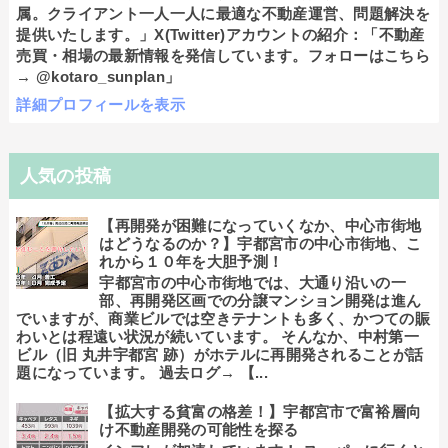
属。クライアント一人一人に最適な不動産運営、問題解決を
提供いたします。」X(Twitter)アカウントの紹介：「不動産
売買・相場の最新情報を発信しています。フォローはこちら
→ @kotaro_sunplan」
詳細プロフィールを表示
人気の投稿
【再開発が困難になっていくなか、中心市街地
はどうなるのか？】宇都宮市の中心市街地、こ
れから１０年を大胆予測！
宇都宮市の中心市街地では、大通り沿いの一
部、再開発区画での分譲マンション開発は進ん
でいますが、商業ビルでは空きテナントも多く、かつての賑
わいとは程遠い状況が続いています。 そんなか、中村第一
ビル（旧 丸井宇都宮 跡）がホテルに再開発されることが話
題になっています。 過去ログ→ 【...
【拡大する貧富の格差！】宇都宮市で富裕層向
け不動産開発の可能性を探る