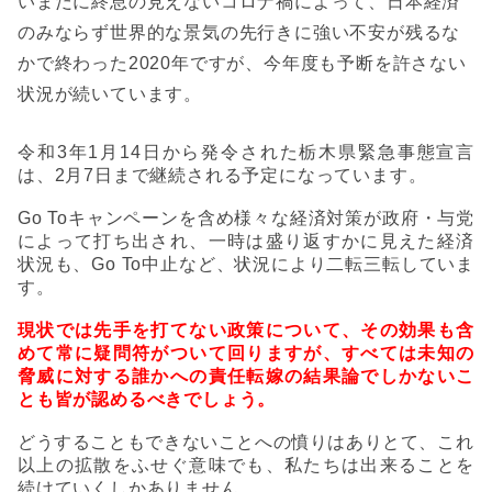
いまだに終息の見えないコロナ禍によって、日本経済
のみならず世界的な景気の先行きに強い不安が残るな
かで終わった
2020
年ですが、今年度も予断を許さない
状況が続いています。
令和
3
年
1
月
14
日から発令された栃木県緊急事態宣言
は、
2
月
7
日まで継続される予定になっています。
Go To
キャンペーンを含め様々な経済対策が政府・与党
によって打ち出され、一時は盛り返すかに見えた経済
状況も、
Go To
中止など、状況により二転三転していま
す。
現状では先手を打てない政策について、その効果も含
めて常に疑問符がついて回りますが、すべては未知の
脅威に対する誰かへの責任転嫁の結果論でしかないこ
とも皆が認めるべきでしょう。
どうすることもできないことへの憤りはありとて、
これ
以上の拡散をふせぐ意味でも、私たちは出来ることを
続けていくしかありません。