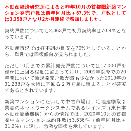
不動産経済研究所によると昨年
10
月の首都圏新築マン
ション発売戸数は前年同月比＋
67.3%
で、戸数として
は
3,358
戸となり
2
か月連続で増加しました。
契約戸数についても
2,363
戸で初月契約率は
70.4
％とな
っています。
不動産市況では好不調の目安を
70%
としていることか
ら、単月では回復傾向が見られました。
ただし
10
月までの累計発売戸数については
17,000
戸を
僅かに上回る程度に留まっており、
2001
年以降での
20
年間において新規発売戸数が最も少なかった
2019
年の
31,238
戸を大幅に下回る２万戸超に留まることが確実
であるとされています。
新築マンションにたいして中古市場は、宅地建物取引
業者のネットワークシステムであるレインズ（東日本
不動産流通機構）からの情報では、
2020
年
10
月の首都
圏中古マンション成約件数は
3,636
件（前年同月比＋
31.2%
）に達し、急激な回復を示しています。