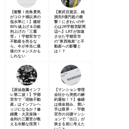
【衝撃！街角景気
【東武百貨店、純
がコロナ禍以来の
損失8億円超の衝
低水準に！】建材
撃！にぎわいの中
80%値上げ＆日銀
心はJR宇都宮駅周
利上げの「三重
辺へ】LRTが加速
苦」！宇都宮市で
させた宇都宮市
不動産を売るな
の"東西格差"と不
ら、今が本当に最
動産への影響と
後のチャンスかも
は！？
しれない
【原油急騰インフ
【マンション管理
レ第二波！】宇都
会社から突然の解
宮市で「現物不動
約通知！？】修繕
産」はインフレヘ
は借金頼み、買い
ッジになるか？修
手は限界・・宇都
繕費・火災保険・
宮市の分譲マンシ
金利の三重苦が教
ョンで「出口」が
える冷酷な現実！
狭まる前に考えた
いこと