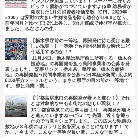
インフレが加速しています！ スーパーに行くと
ビックリ価格がつづいていますよね😅 総務省が
発表した1月の消費者物価指数（CPI、2020年
=100）は変動の大きい生鮮食品を除く総合が109.8となり、
前年同月と比べて3.2%上昇し、3カ月連続で伸び率が拡大し
ました。 みなさんの生...
【栃木県庁前の一等地、再開発に待ち受ける厳
しい現実！】一等地でも再開発困難な時代にど
う活用するのか！?
11月14日、栃木県は県庁前に所有する「栃木会
館跡地」の再開発を担う民間事業者の公募を発
表しました。 記事リンク→栃木県、県庁前「栃木会館跡
地」の再開発担う民間事業者を公募へ(日本経済新聞) 広さ約
6150平方メートルという、まさに県庁の目の前の一等地で
す。 県は商業・業...
【宇都宮駅東口の再開発が着々と進む！】それ
とは対象的な中心市街地の悲しい現状！？
JR宇都宮駅東口の工事も始まり、再開発が着々
と進んでいますねー(*´ω｀*) 先週、近くを通っ
たので写真をシェアします。 この広大な駅前の
敷地が３年後にはガラリと姿を変えることになります！ て
か、、今まで、こんな一等地が長い間、こんな非効率...