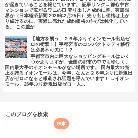
が起きていることを報じています。 記事リンク→都心中古
マンションで広がるワニの口 売り出しと成約に差、実需限
界か（日本経済新聞 2026年2月25日） 売り出し価格は上が
り続けるのに、実際に売れた成約価格の伸びは鈍化してい
る。 この差が...
【地方を襲う、２６年ぶりイオンモール出店ゼ
ロの衝撃！】宇都宮市のコンパクトシティ移行
は必要不可欠に！？
宇都宮市内に巨大なショッピングモールはいく
つかありますが、全国の都市の中でも珍しく、
国内最大手のイオンモールがない場所です。 国内最大の売
上を誇るイオンモールは、今年、なんと２６年ぶりに新規出
店がゼロになると報道され話題を呼んでいます！ →イオン
モール、26年ぶり新規出店ゼロ 人...
このブログを検索