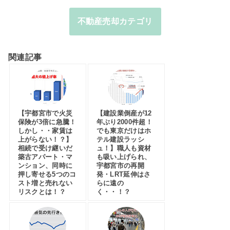
不動産売却カテゴリ
関連記事
【宇都宮市で火災
【建設業倒産が12
保険が3倍に急騰！
年ぶり2000件超！
しかし・・家賃は
でも東京だけはホ
上がらない！？】
テル建設ラッシ
相続で受け継いだ
ュ！】職人も資材
築古アパート・マ
も吸い上げられ、
ンション、同時に
宇都宮市の再開
押し寄せる5つのコ
発・LRT延伸はさ
スト増と売れない
らに遠の
リスクとは！？
く・・！？