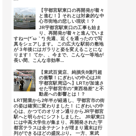
【宇都宮駅東口の再開発が着々
と進む！】それとは対象的な中
心市街地の悲しい現状！？
JR宇都宮駅東口の工事も始ま
り、再開発が着々と進んでいま
すねー(*´ω｀*) 先週、近くを通ったので写
真をシェアします。 この広大な駅前の敷地
が３年後にはガラリと姿を変えることにな
ります！ てか、、今まで、こんな一等地が
長い間、こんな非効率...
【東武百貨店、純損失8億円超
の衝撃！にぎわいの中心はJR
宇都宮駅周辺へ】LRTが加速さ
せた宇都宮市の"東西格差"と不
動産への影響とは！？
LRT開業から2年半が経過し、宇都宮市の街
の姿は確実に変わりました！ にぎわいの中
心は、かつてのオリオン通りからJR宇都宮
駅へと明らかにシフトしました。 JR駅東口
には中高大学生が集まり、再開発された宇
都宮テラスは全テナントが埋まり週末は行
列ができるほどの盛況ぶり。 一方、東武