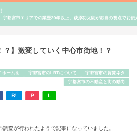
！
】宇都宮市エリアでの業歴20年以上、荻原功太朗が独自の視点でお伝
！？】激変していく中心市街地！？
イホームを
宇都宮市のLRTについて
宇都宮市の賃貸ネタ
宇都宮市の不動産と街の動向
B!
P
L
の調査が行われたようで記事になっていました。