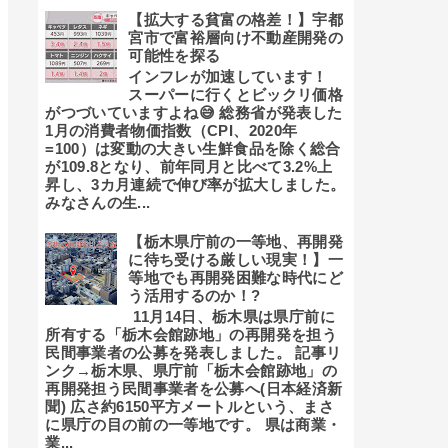
【拡大する貧富の格差！】宇都
宮市で富裕層向け不動産開発の
可能性を探る
インフレが加速しています！
スーパーに行くとビックリ価格
がつづいていますよね😅 総務省が発表した
1月の消費者物価指数（CPI、2020年
=100）は変動の大きい生鮮食品を除く総合
が109.8となり、前年同月と比べて3.2%上
昇し、3カ月連続で伸び率が拡大しました。
みなさんの生...
【栃木県庁前の一等地、再開発
に待ち受ける厳しい現実！】一
等地でも再開発困難な時代にど
う活用するのか！?
11月14日、栃木県は県庁前に
所有する「栃木会館跡地」の再開発を担う
民間事業者の公募を発表しました。 記事リ
ンク→栃木県、県庁前「栃木会館跡地」の
再開発担う民間事業者を公募へ(日本経済新
聞) 広さ約6150平方メートルという、まさ
に県庁の目の前の一等地です。 県は商業・
業...