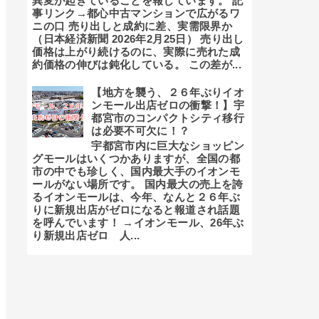
異変が起きていることを報じています。 記
事リンク→都心中古マンションで広がるワ
ニの口 売り出しと成約に差、実需限界か
（日本経済新聞 2026年2月25日） 売り出し
価格は上がり続けるのに、実際に売れた成
約価格の伸びは鈍化している。 この差が...
【地方を襲う、２６年ぶりイオ
ンモール出店ゼロの衝撃！】宇
都宮市のコンパクトシティ移行
は必要不可欠に！？
宇都宮市内に巨大なショッピン
グモールはいくつかありますが、全国の都
市の中でも珍しく、国内最大手のイオンモ
ールがない場所です。 国内最大の売上を誇
るイオンモールは、今年、なんと２６年ぶ
りに新規出店がゼロになると報道され話題
を呼んでいます！ →イオンモール、26年ぶ
り新規出店ゼロ 人...