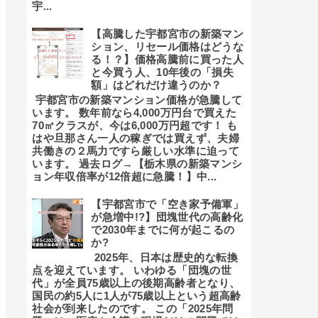
宇...
【高騰した宇都宮市の新築マン
ション、リセール価格はどうな
る！？】価格高騰前に買った人
と今買う人、10年後の「損失
額」はどれだけ違うのか？
宇都宮市の新築マンション価格が急騰して
います。 数年前なら4,000万円台で買えた
70㎡クラスが、今は6,000万円超です！ も
はや旦那さん一人の稼ぎでは買えず、夫婦
共働きの２馬力ですら厳しい水準に迫って
います。 過去ログ→【栃木県の新築マンシ
ョン年収倍率が12倍超に急騰！】中...
【宇都宮市で「空き家予備軍」
が急増中!?】団塊世代の高齢化
で2030年までに何が起こるの
か?
2025年、日本は歴史的な転換
点を迎えています。 いわゆる「団塊の世
代」が全員75歳以上の後期高齢者となり、
国民の約5人に1人が75歳以上という超高齢
社会が到来したのです。 この「2025年問