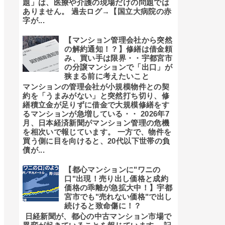
題」は、医療や介護の現場だけの問題では
ありません。 過去ログ→【国立大病院の赤
字が...
【マンション管理会社から突然
の解約通知！？】修繕は借金頼
み、買い手は限界・・宇都宮市
の分譲マンションで「出口」が
狭まる前に考えたいこと
マンションの管理会社が小規模物件との契
約を「うまみがない」と突然打ち切り、修
繕積立金が足りずに借金で大規模修繕をす
るマンションが急増している・・ 2026年7
月、日本経済新聞がマンション管理の危機
を相次いで報じています。 一方で、物件を
買う側に目を向けると、20代以下世帯の負
債が...
【都心マンションに"ワニの
口"出現！売り出し価格と成約
価格の乖離が急拡大中！】宇都
宮市でも"売れない価格"で出し
続けると致命傷に！？
日経新聞が、都心の中古マンション市場で