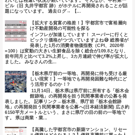
わいとは程遠い状況が続いています。 そんなか、中村第一
ビル（旧 丸井宇都宮 跡）がホテルに再開発されることが話
題になっています。 過去ログ→ 【...
【拡大する貧富の格差！】宇都宮市で富裕層向
け不動産開発の可能性を探る
インフレが加速しています！ スーパーに行くと
ビックリ価格がつづいていますよね😅 総務省が
発表した1月の消費者物価指数（CPI、2020年
=100）は変動の大きい生鮮食品を除く総合が109.8となり、
前年同月と比べて3.2%上昇し、3カ月連続で伸び率が拡大し
ました。 みなさんの生...
【栃木県庁前の一等地、再開発に待ち受ける厳
しい現実！】一等地でも再開発困難な時代にど
う活用するのか！?
11月14日、栃木県は県庁前に所有する「栃木会
館跡地」の再開発を担う民間事業者の公募を発
表しました。 記事リンク→栃木県、県庁前「栃木会館跡
地」の再開発担う民間事業者を公募へ(日本経済新聞) 広さ約
6150平方メートルという、まさに県庁の目の前の一等地で
す。 県は商業・業...
【高騰した宇都宮市の新築マンション、リセー
ル価格はどうなる！？】価格高騰前に買った人