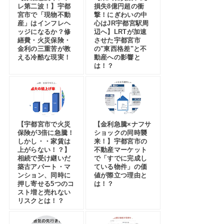
レ第二波！】宇都
損失8億円超の衝
宮市で「現物不動
撃！にぎわいの中
産」はインフレヘ
心はJR宇都宮駅周
ッジになるか？修
辺へ】LRTが加速
繕費・火災保険・
させた宇都宮市
金利の三重苦が教
の"東西格差"と不
える冷酷な現実！
動産への影響と
は！？
【宇都宮市で火災
【金利急騰×ナフサ
保険が3倍に急騰！
ショックの同時襲
しかし・・家賃は
来！】宇都宮市の
上がらない！？】
不動産マーケット
相続で受け継いだ
で「すでに完成し
築古アパート・マ
ている物件」の価
ンション、同時に
値が際立つ理由と
押し寄せる5つのコ
は！？
スト増と売れない
リスクとは！？