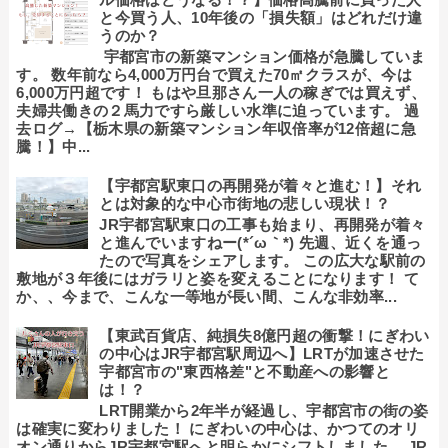
と今買う人、10年後の「損失額」はどれだけ違
うのか？
宇都宮市の新築マンション価格が急騰していま
す。 数年前なら4,000万円台で買えた70㎡クラスが、今は
6,000万円超です！ もはや旦那さん一人の稼ぎでは買えず、
夫婦共働きの２馬力ですら厳しい水準に迫っています。 過
去ログ→【栃木県の新築マンション年収倍率が12倍超に急
騰！】中...
【宇都宮駅東口の再開発が着々と進む！】それ
とは対象的な中心市街地の悲しい現状！？
JR宇都宮駅東口の工事も始まり、再開発が着々
と進んでいますねー(*´ω｀*) 先週、近くを通っ
たので写真をシェアします。 この広大な駅前の
敷地が３年後にはガラリと姿を変えることになります！ て
か、、今まで、こんな一等地が長い間、こんな非効率...
【東武百貨店、純損失8億円超の衝撃！にぎわい
の中心はJR宇都宮駅周辺へ】LRTが加速させた
宇都宮市の"東西格差"と不動産への影響と
は！？
LRT開業から2年半が経過し、宇都宮市の街の姿
は確実に変わりました！ にぎわいの中心は、かつてのオリ
オン通りからJR宇都宮駅へと明らかにシフトしました。 JR