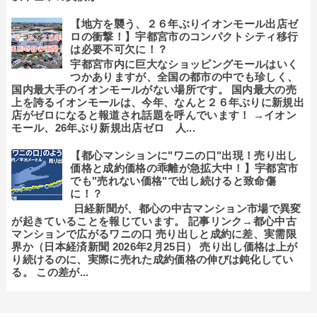
【地方を襲う、２６年ぶりイオンモール出店ゼ
ロの衝撃！】宇都宮市のコンパクトシティ移行
は必要不可欠に！？
宇都宮市内に巨大なショッピングモールはいく
つかありますが、全国の都市の中でも珍しく、
国内最大手のイオンモールがない場所です。 国内最大の売
上を誇るイオンモールは、今年、なんと２６年ぶりに新規出
店がゼロになると報道され話題を呼んでいます！ →イオン
モール、26年ぶり新規出店ゼロ 人...
【都心マンションに"ワニの口"出現！売り出し
価格と成約価格の乖離が急拡大中！】宇都宮市
でも"売れない価格"で出し続けると致命傷
に！？
日経新聞が、都心の中古マンション市場で異変
が起きていることを報じています。 記事リンク→都心中古
マンションで広がるワニの口 売り出しと成約に差、実需限
界か（日本経済新聞 2026年2月25日） 売り出し価格は上が
り続けるのに、実際に売れた成約価格の伸びは鈍化してい
る。 この差が...