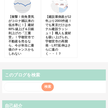
【衝撃！街角景気
【建設業倒産が12
がコロナ禍以来の
年ぶり2000件超！
低水準に！】建材
でも東京だけはホ
80%値上げ＆日銀
テル建設ラッシ
利上げの「三重
ュ！】職人も資材
苦」！宇都宮市で
も吸い上げられ、
不動産を売るな
宇都宮市の再開
ら、今が本当に最
発・LRT延伸はさ
後のチャンスかも
らに遠の
しれない
く・・！？
このブログを検索
自己紹介