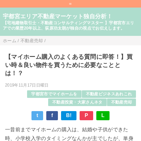
=
宇都宮エリア不動産マーケット独自分析！
【宅地建物取引士・不動産コンサルティングマスター 】宇都宮市エリ
アでの業歴20年以上、荻原功太朗が独自の視点でお伝えします。
ホーム
/
不動産売却
/
【マイホーム購入のよくある質問に即答！】買
い時＆良い物件を買うために必要なことと
は！？
2019年11月17日日曜日
宇都宮市でマイホームを
不動産ビジネスあれこれ
不動産投資・大家さんネタ
不動産売却
t
f
B!
P
L
一昔前までマイホームの購入は、結婚や子供ができた
時、小学校入学のタイミングなんかが主でしたが、単身