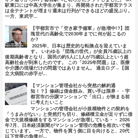
駅東口には中高大学生が集まり、再開発された宇都宮テラス
は全テナントが埋まり週末は行列ができるほどの盛況ぶり。
一方、東武宇...
【宇都宮市で「空き家予備軍」が急増中!?】団
塊世代の高齢化で2030年までに何が起こるの
か?
2025年、日本は歴史的な転換点を迎えていま
す。 いわゆる「団塊の世代」が全員75歳以上の
後期高齢者となり、国民の約5人に1人が75歳以上という超
高齢社会が到来したのです。 この「2025年問題」は、医療
や介護の現場だけの問題ではありません。 過去ログ→【国
立大病院の赤字が...
【マンション管理会社から突然の解約通
知！？】修繕は借金頼み、買い手は限界・・宇
都宮市の分譲マンションで「出口」が狭まる前
に考えたいこと
マンションの管理会社が小規模物件との契約を
「うまみがない」と突然打ち切り、修繕積立金が足りずに借
金で大規模修繕をするマンションが急増している・・ 2026
年7月、日本経済新聞がマンション管理の危機を相次いで報
じています。 一方で、物件を買う側に目を向けると、20代
以下世帯の負債が...