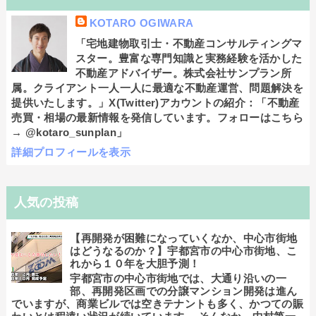
KOTARO OGIWARA
「宅地建物取引士・不動産コンサルティングマ
スター。豊富な専門知識と実務経験を活かした
不動産アドバイザー。株式会社サンプラン所
属。クライアント一人一人に最適な不動産運営、問題解決を
提供いたします。」X(Twitter)アカウントの紹介：「不動産
売買・相場の最新情報を発信しています。フォローはこちら
→ @kotaro_sunplan」
詳細プロフィールを表示
人気の投稿
【再開発が困難になっていくなか、中心市街地
はどうなるのか？】宇都宮市の中心市街地、こ
れから１０年を大胆予測！
宇都宮市の中心市街地では、大通り沿いの一
部、再開発区画での分譲マンション開発は進ん
でいますが、商業ビルでは空きテナントも多く、かつての賑