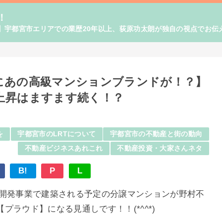
！
】宇都宮市エリアでの業歴20年以上、荻原功太朗が独自の視点でお伝
にあの高級マンションブランドが！？】
上昇はますます続く！？
を
宇都宮市のLRTについて
宇都宮市の不動産と街の動向
不動産ビジネスあれこれ
不動産投資・大家さんネタ
B!
P
L
再開発事業で建築される予定の分譲マンションが野村不
ラウド】になる見通しです！！(*^^*)