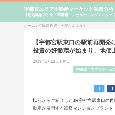
宇都宮エリア不動産マーケット独自分析
【宅地建物取引士・不動産コンサルティングマスター 
ホーム
/
不動産投資・大家さんネタ
/
【宇都宮駅東口の駅前再開発
投資の好循環が始まり、地価
2019年1月12日土曜日
宇都宮市でマイホーム
t
f
以前からご紹介したJR宇都宮駅東口の
動産が展開する高級マンションブランド【プ