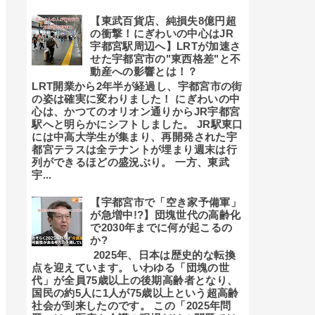
【東武百貨店、純損失8億円超
の衝撃！にぎわいの中心はJR
宇都宮駅周辺へ】LRTが加速さ
せた宇都宮市の"東西格差"と不
動産への影響とは！？
LRT開業から2年半が経過し、宇都宮市の街
の姿は確実に変わりました！ にぎわいの中
心は、かつてのオリオン通りからJR宇都宮
駅へと明らかにシフトしました。 JR駅東口
には中高大学生が集まり、再開発された宇
都宮テラスは全テナントが埋まり週末は行
列ができるほどの盛況ぶり。 一方、東武
宇...
【宇都宮市で「空き家予備軍」
が急増中!?】団塊世代の高齢化
で2030年までに何が起こるの
か?
2025年、日本は歴史的な転換
点を迎えています。 いわゆる「団塊の世
代」が全員75歳以上の後期高齢者となり、
国民の約5人に1人が75歳以上という超高齢
社会が到来したのです。 この「2025年問