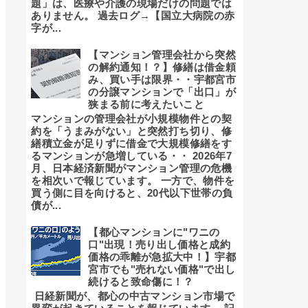
題」は、医療や介護の現場だけの問題では
ありません。 過去ログ→【国立大病院の赤
字が...
【マンション管理会社から突然
の解約通知！？】修繕は借金頼
み、買い手は限界・・宇都宮市
の分譲マンションで「出口」が
狭まる前に考えたいこと
マンションの管理会社が小規模物件との契
約を「うまみがない」と突然打ち切り、修
繕積立金が足りずに借金で大規模修繕をす
るマンションが急増している・・ 2026年7
月、日本経済新聞がマンション管理の危機
を相次いで報じています。 一方で、物件を
買う側に目を向けると、20代以下世帯の負
債が...
【都心マンションに"ワニの
口"出現！売り出し価格と成約
価格の乖離が急拡大中！】宇都
宮市でも"売れない価格"で出し
続けると致命傷に！？
日経新聞が、都心の中古マンション市場で