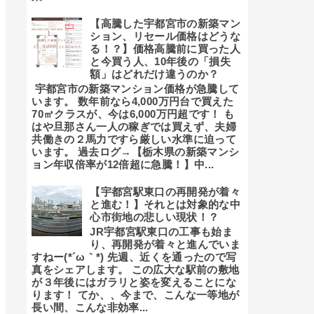
【高騰した宇都宮市の新築マン
ション、リセール価格はどうな
る！？】価格高騰前に買った人
と今買う人、10年後の「損失
額」はどれだけ違うのか？
宇都宮市の新築マンション価格が急騰して
います。 数年前なら4,000万円台で買えた
70㎡クラスが、今は6,000万円超です！ も
はや旦那さん一人の稼ぎでは買えず、夫婦
共働きの２馬力ですら厳しい水準に迫って
います。 過去ログ→【栃木県の新築マンシ
ョン年収倍率が12倍超に急騰！】中...
【宇都宮駅東口の再開発が着々
と進む！】それとは対象的な中
心市街地の悲しい現状！？
JR宇都宮駅東口の工事も始ま
り、再開発が着々と進んでいま
すねー(*´ω｀*) 先週、近くを通ったので写
真をシェアします。 この広大な駅前の敷地
が３年後にはガラリと姿を変えることにな
ります！ てか、、今まで、こんな一等地が
長い間、こんな非効率...