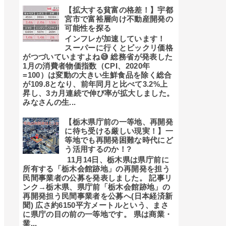
【拡大する貧富の格差！】宇都
宮市で富裕層向け不動産開発の
可能性を探る
インフレが加速しています！
スーパーに行くとビックリ価格
がつづいていますよね😅 総務省が発表した
1月の消費者物価指数（CPI、2020年
=100）は変動の大きい生鮮食品を除く総合
が109.8となり、前年同月と比べて3.2%上
昇し、3カ月連続で伸び率が拡大しました。
みなさんの生...
【栃木県庁前の一等地、再開発
に待ち受ける厳しい現実！】一
等地でも再開発困難な時代にど
う活用するのか！?
11月14日、栃木県は県庁前に
所有する「栃木会館跡地」の再開発を担う
民間事業者の公募を発表しました。 記事リ
ンク→栃木県、県庁前「栃木会館跡地」の
再開発担う民間事業者を公募へ(日本経済新
聞) 広さ約6150平方メートルという、まさ
に県庁の目の前の一等地です。 県は商業・
業...