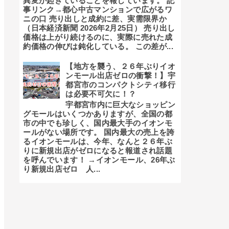
異変が起きていることを報じています。 記
事リンク→都心中古マンションで広がるワ
ニの口 売り出しと成約に差、実需限界か
（日本経済新聞 2026年2月25日） 売り出し
価格は上がり続けるのに、実際に売れた成
約価格の伸びは鈍化している。 この差が...
【地方を襲う、２６年ぶりイオ
ンモール出店ゼロの衝撃！】宇
都宮市のコンパクトシティ移行
は必要不可欠に！？
宇都宮市内に巨大なショッピン
グモールはいくつかありますが、全国の都
市の中でも珍しく、国内最大手のイオンモ
ールがない場所です。 国内最大の売上を誇
るイオンモールは、今年、なんと２６年ぶ
りに新規出店がゼロになると報道され話題
を呼んでいます！ →イオンモール、26年ぶ
り新規出店ゼロ 人...