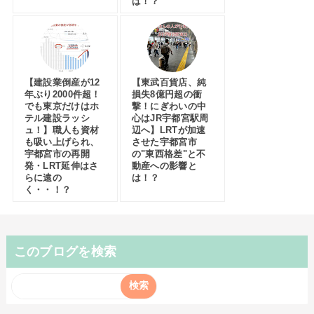
は！？
【建設業倒産が12
【東武百貨店、純
年ぶり2000件超！
損失8億円超の衝
でも東京だけはホ
撃！にぎわいの中
テル建設ラッシ
心はJR宇都宮駅周
ュ！】職人も資材
辺へ】LRTが加速
も吸い上げられ、
させた宇都宮市
宇都宮市の再開
の"東西格差"と不
発・LRT延伸はさ
動産への影響と
らに遠の
は！？
く・・！？
このブログを検索