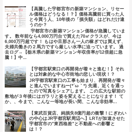
【高騰した宇都宮市の新築マンション、リセー
ル価格はどうなる！？】価格高騰前に買った人
と今買う人、10年後の「損失額」はどれだけ違
うのか？
宇都宮市の新築マンション価格が急騰していま
す。 数年前なら4,000万円台で買えた70㎡クラスが、今は
6,000万円超です！ もはや旦那さん一人の稼ぎでは買えず、
夫婦共働きの２馬力ですら厳しい水準に迫っています。 過
去ログ→【栃木県の新築マンション年収倍率が12倍超に急
騰！】中...
【宇都宮駅東口の再開発が着々と進む！】それ
とは対象的な中心市街地の悲しい現状！？
JR宇都宮駅東口の工事も始まり、再開発が着々
と進んでいますねー(*´ω｀*) 先週、近くを通っ
たので写真をシェアします。 この広大な駅前の
敷地が３年後にはガラリと姿を変えることになります！ て
か、、今まで、こんな一等地が長い間、こんな非効率...
【東武百貨店、純損失8億円超の衝撃！にぎわい
の中心はJR宇都宮駅周辺へ】LRTが加速させた
宇都宮市の"東西格差"と不動産への影響と
は！？