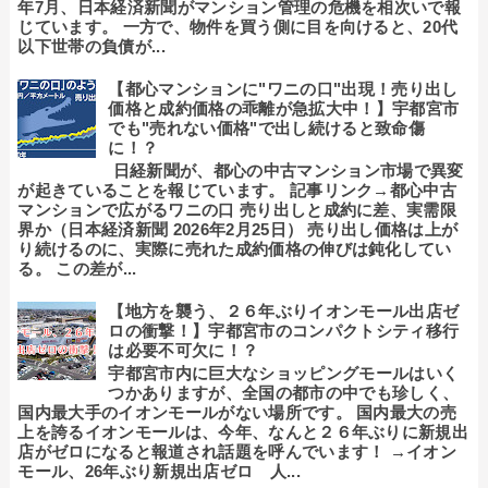
年7月、日本経済新聞がマンション管理の危機を相次いで報
じています。 一方で、物件を買う側に目を向けると、20代
以下世帯の負債が...
【都心マンションに"ワニの口"出現！売り出し
価格と成約価格の乖離が急拡大中！】宇都宮市
でも"売れない価格"で出し続けると致命傷
に！？
日経新聞が、都心の中古マンション市場で異変
が起きていることを報じています。 記事リンク→都心中古
マンションで広がるワニの口 売り出しと成約に差、実需限
界か（日本経済新聞 2026年2月25日） 売り出し価格は上が
り続けるのに、実際に売れた成約価格の伸びは鈍化してい
る。 この差が...
【地方を襲う、２６年ぶりイオンモール出店ゼ
ロの衝撃！】宇都宮市のコンパクトシティ移行
は必要不可欠に！？
宇都宮市内に巨大なショッピングモールはいく
つかありますが、全国の都市の中でも珍しく、
国内最大手のイオンモールがない場所です。 国内最大の売
上を誇るイオンモールは、今年、なんと２６年ぶりに新規出
店がゼロになると報道され話題を呼んでいます！ →イオン
モール、26年ぶり新規出店ゼロ 人...