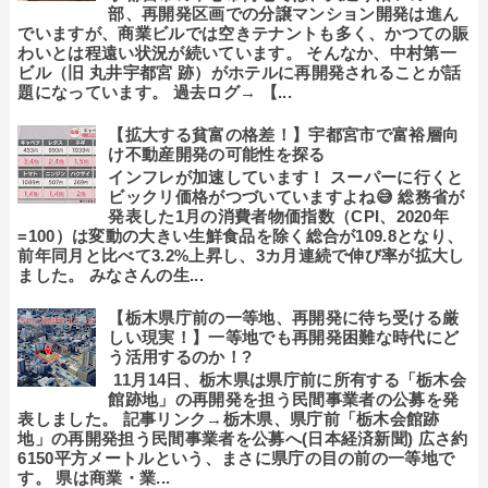
部、再開発区画での分譲マンション開発は進ん
でいますが、商業ビルでは空きテナントも多く、かつての賑
わいとは程遠い状況が続いています。 そんなか、中村第一
ビル（旧 丸井宇都宮 跡）がホテルに再開発されることが話
題になっています。 過去ログ→ 【...
【拡大する貧富の格差！】宇都宮市で富裕層向
け不動産開発の可能性を探る
インフレが加速しています！ スーパーに行くと
ビックリ価格がつづいていますよね😅 総務省が
発表した1月の消費者物価指数（CPI、2020年
=100）は変動の大きい生鮮食品を除く総合が109.8となり、
前年同月と比べて3.2%上昇し、3カ月連続で伸び率が拡大し
ました。 みなさんの生...
【栃木県庁前の一等地、再開発に待ち受ける厳
しい現実！】一等地でも再開発困難な時代にど
う活用するのか！?
11月14日、栃木県は県庁前に所有する「栃木会
館跡地」の再開発を担う民間事業者の公募を発
表しました。 記事リンク→栃木県、県庁前「栃木会館跡
地」の再開発担う民間事業者を公募へ(日本経済新聞) 広さ約
6150平方メートルという、まさに県庁の目の前の一等地で
す。 県は商業・業...