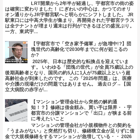
LRT開業から2年半が経過し、宇都宮市の街の姿
は確実に変わりました！ にぎわいの中心は、かつてのオリ
オン通りからJR宇都宮駅へと明らかにシフトしました。 JR
駅東口には中高大学生が集まり、再開発された宇都宮テラス
は全テナントが埋まり週末は行列ができるほどの盛況ぶり。
一方、東武宇...
【宇都宮市で「空き家予備軍」が急増中!?】団
塊世代の高齢化で2030年までに何が起こるの
か?
2025年、日本は歴史的な転換点を迎えていま
す。 いわゆる「団塊の世代」が全員75歳以上の
後期高齢者となり、国民の約5人に1人が75歳以上という超
高齢社会が到来したのです。 この「2025年問題」は、医療
や介護の現場だけの問題ではありません。 過去ログ→【国
立大病院の赤字が...
【マンション管理会社から突然の解約通
知！？】修繕は借金頼み、買い手は限界・・宇
都宮市の分譲マンションで「出口」が狭まる前
に考えたいこと
マンションの管理会社が小規模物件との契約を
「うまみがない」と突然打ち切り、修繕積立金が足りずに借
金で大規模修繕をするマンションが急増している・・ 2026