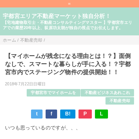
=
宇都宮エリア不動産マーケット独自分析！
【宅地建物取引士・不動産コンサルティングマスター 】宇都宮市エリ
アでの業歴20年以上、荻原功太朗が独自の視点でお伝えします。
ホーム
/
不動産売却
/
【マイホームが残念になる理由とは！？】面倒
なしで、スマートな暮らしが手に入る！？宇都
宮市内でステージング物件の提供開始！！
2018年7月22日日曜日
宇都宮市でマイホームを
不動産ビジネスあれこれ
不動産売却
t
f
B!
P
L
いつも思っているのですが、、、