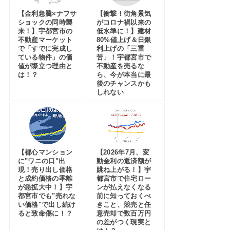
【金利急騰×ナフサ
【衝撃！街角景気
ショックの同時襲
がコロナ禍以来の
来！】宇都宮市の
低水準に！】建材
不動産マーケット
80%値上げ＆日銀
で「すでに完成し
利上げの「三重
ている物件」の価
苦」！宇都宮市で
値が際立つ理由と
不動産を売るな
は！？
ら、今が本当に最
後のチャンスかも
しれない
【都心マンション
【2026年7月、変
に"ワニの口"出
動金利の返済額が
現！売り出し価格
跳ね上がる！】宇
と成約価格の乖離
都宮市で住宅ロー
が急拡大中！】宇
ンが払えなくなる
都宮市でも"売れな
前に知っておくべ
い価格"で出し続け
きこと、競売と任
ると致命傷に！？
意売却で数百万円
の差がつく現実と